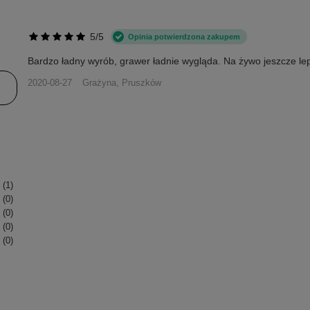
5/5
Opinia potwierdzona zakupem
Bardzo ładny wyrób, grawer ładnie wygląda. Na żywo jeszcze lep
2020-08-27
Grażyna, Pruszków
1
0
0
0
0