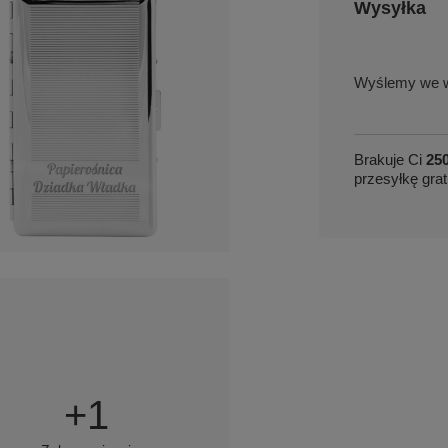
Wysyłka
we w
Brakuje Ci
250
przesyłkę grat
+
1