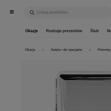
Okazje
Rodzaje prezentów
Ślub
N
Okazje
Święta i dni specjalne
Prezenty