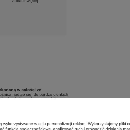
Zobacz więcej
konaną w całości ze
ośnica nadaje się, do bardzo cienkich
osów (rozłożone dwustronnie).
czystości.
k jest klasycznych rozmiarów, więc
są wykorzystywane w celu personalizacji reklam. Wykorzystujemy pliki 
zeniu i wygodna w użytkowaniu, a
wać funkcje społecznościowe, analizować ruch i prowadzić działania m