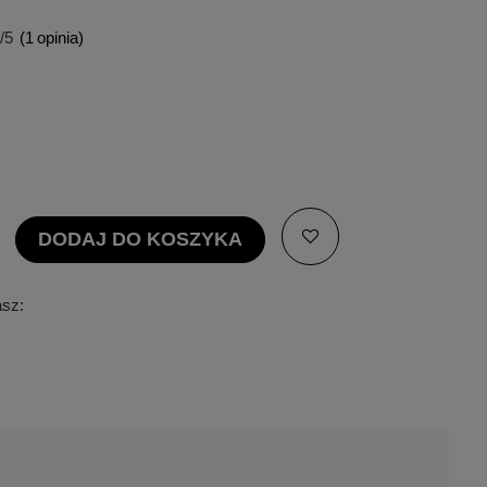
/5
(
1
opinia)
DODAJ DO KOSZYKA
asz: