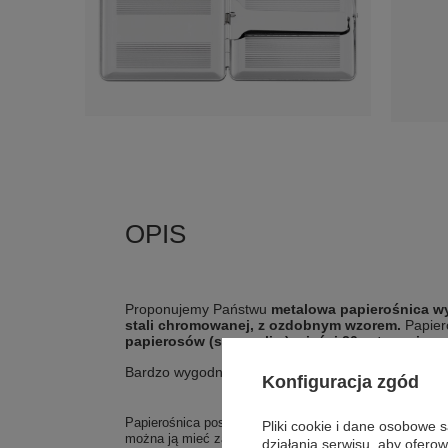
Proponujemy Państwu
metalowa papierośnica
wy
stali
chromowanej, z ozdobnym wzorem.
Papier
papierosów (super slim)
mieści 20 szt. papier
Bardzo wygodna w użyciu oraz łatwa w utrzymaniu 
Konfiguracja zgód
Papierośnica posiada mechanizm zamykający. Upomine
Pliki cookie i dane osobowe 
można ją mieć zawsze przy sobie. Jest łatwa w czyszc
działania serwisu, aby ofero