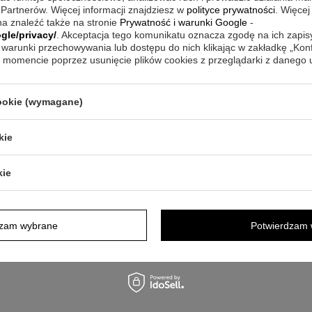
h, co sprawia, że nadaje się na prezent.
 Partnerów. Więcej informacji znajdziesz w
polityce prywatności
. Więcej
 wędkarz.
a znaleźć także na stronie
Prywatność i warunki Google
-
gle/privacy/
. Akceptacja tego komunikatu oznacza zgodę na ich zapi
warunki przechowywania lub dostępu do nich klikając w zakładkę „Kon
momencie poprzez usunięcie plików cookies z przeglądarki z danego
cookie (wymagane)
kie
kie
dzam wybrane
Potwierdzam 