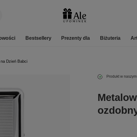
owości
Bestsellery
Prezenty dla
Biżuteria
Ar
 na Dzień Babci
Produkt w naszym
Metalow
ozdobn