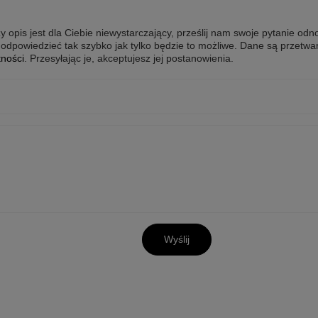
y opis jest dla Ciebie niewystarczający, prześlij nam swoje pytanie odn
odpowiedzieć tak szybko jak tylko będzie to możliwe.
Dane są przetwa
tności
. Przesyłając je, akceptujesz jej postanowienia.
Wyślij