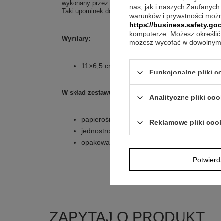
wykonany przez nas grawer nada jej indywidualnych cec
nas, jak i naszych Zaufanych
Taki upominek doceni niejeden podróżnik, myśliwy czy
warunków i prywatności możn
https://business.safety.goo
komputerze. Możesz określić 
Wymiary:
możesz wycofać w dowolnym 
11×6,5 cm
Funkcjonalne pliki 
W skład zestawu wchodzi:
Analityczne pliki coo
papierośnica ze stali chromowanej
Reklamowe pliki coo
jednostronny grawerunek
opakowanie od producenta
Potwier
ZAPYTAJ O PRODUKT