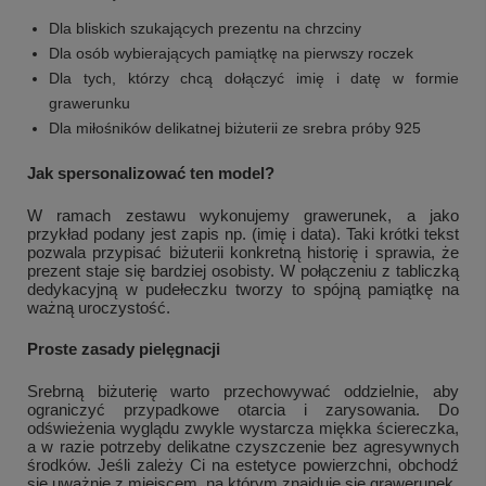
Dla bliskich szukających prezentu na chrzciny
Dla osób wybierających pamiątkę na pierwszy roczek
Dla tych, którzy chcą dołączyć imię i datę w formie
grawerunku
Dla miłośników delikatnej biżuterii ze srebra próby 925
Jak spersonalizować ten model?
W ramach zestawu wykonujemy grawerunek, a jako
przykład podany jest zapis np. (imię i data). Taki krótki tekst
pozwala przypisać biżuterii konkretną historię i sprawia, że
prezent staje się bardziej osobisty. W połączeniu z tabliczką
dedykacyjną w pudełeczku tworzy to spójną pamiątkę na
ważną uroczystość.
Proste zasady pielęgnacji
Srebrną biżuterię warto przechowywać oddzielnie, aby
ograniczyć przypadkowe otarcia i zarysowania. Do
odświeżenia wyglądu zwykle wystarcza miękka ściereczka,
a w razie potrzeby delikatne czyszczenie bez agresywnych
środków. Jeśli zależy Ci na estetyce powierzchni, obchodź
się uważnie z miejscem, na którym znajduje się grawerunek.