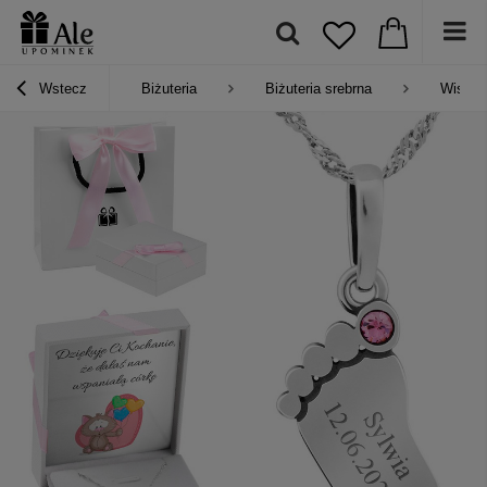
Wstecz
Biżuteria
Biżuteria srebrna
Wisiork