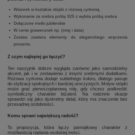
Wisiorek w kształcie stópki z różową cyrkonią
Wykonanie ze srebra próby 925 z wybita próbą srebra
Dołączone metki jubilerskie
W cenie grawerunek np. (imię i data)
Zestaw zawiera elementy do eleganckiego wręczenia
prezentu
Z czym najlepiej go łączyć?
Ten naszyjnik dobrze wygląda zarówno jako samodzielny
akcent, jak i w zestawieniu z innymi srebrnymi dodatkami.
Różowa cyrkonia dodaje subtelnego koloru, dlatego pasuje
do stylizacji spokojnych i bardziej uroczystych. Motyw stópki
może grać pierwszoplanową rolę, gdy chcesz podkreślić
symboliczny charakter biżuterii. Na rodzinne okazje
sprawdzi się jako dyskretny detal, który ma znaczenie bez
przesadnej ozdobności.
Komu sprawi największą radość?
To propozycja, która łączy pamiątkowy charakter z
możliwością nadania osobistej treści.