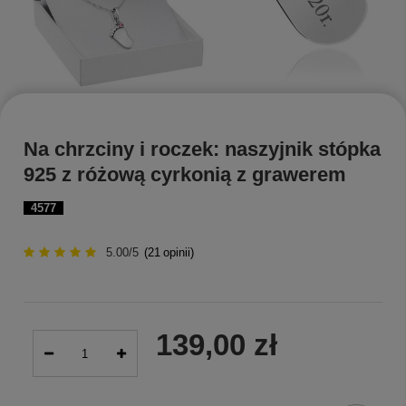
Na chrzciny i roczek: naszyjnik stópka
925 z różową cyrkonią z grawerem
4577
5.00/5
(
21
opinii)
139,00 zł