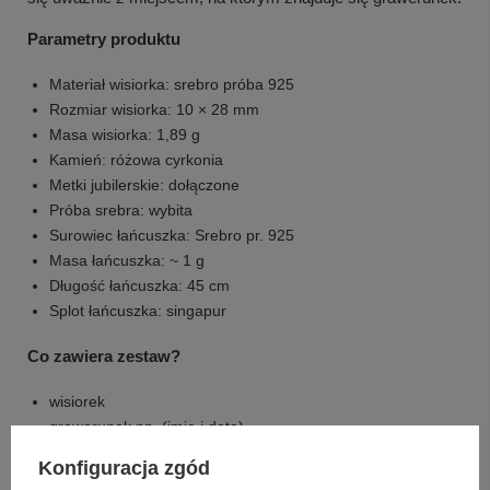
Parametry produktu
Materiał wisiorka: srebro próba 925
Rozmiar wisiorka: 10 × 28 mm
Masa wisiorka: 1,89 g
Kamień: różowa cyrkonia
Metki jubilerskie: dołączone
Próba srebra: wybita
Surowiec łańcuszka: Srebro pr. 925
Masa łańcuszka: ~ 1 g
Długość łańcuszka: 45 cm
Splot łańcuszka: singapur
Co zawiera zestaw?
wisiorek
grawerunek np. (imię i data)
łańcuszek
Konfiguracja zgód
tabliczka dedykacyjna