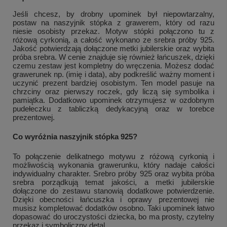
Jeśli chcesz, by drobny upominek był niepowtarzalny,
postaw na naszyjnik stópka z grawerem, który od razu
niesie osobisty przekaz. Motyw stópki połączono tu z
różową cyrkonią, a całość wykonano ze srebra próby 925.
Jakość potwierdzają dołączone metki jubilerskie oraz wybita
próba srebra. W cenie znajduje się również łańcuszek, dzięki
czemu zestaw jest kompletny do wręczenia. Możesz dodać
grawerunek np. (imię i data), aby podkreślić ważny moment i
uczynić prezent bardziej osobistym. Ten model pasuje na
chrzciny oraz pierwszy roczek, gdy liczą się symbolika i
pamiątka. Dodatkowo upominek otrzymujesz w ozdobnym
pudełeczku z tabliczką dedykacyjną oraz w torebce
prezentowej.
Co wyróżnia naszyjnik stópka 925?
To połączenie delikatnego motywu z różową cyrkonią i
możliwością wykonania grawerunku, który nadaje całości
indywidualny charakter. Srebro próby 925 oraz wybita próba
srebra porządkują temat jakości, a metki jubilerskie
dołączone do zestawu stanowią dodatkowe potwierdzenie.
Dzięki obecności łańcuszka i oprawy prezentowej nie
musisz kompletować dodatków osobno. Taki upominek łatwo
dopasować do uroczystości dziecka, bo ma prosty, czytelny
przekaz i symboliczny detal.