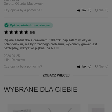
Dorota, Ożarów Mazowiecki
Czy opinia była pomocna?
Tak
0
Nie
0
Opinia potwierdzona zakupem
5/5
Piękne serduszka z grawerem, tabliczki napisałam w języku
holenderskim, nie było żadnego problemu, wykonany grawer jest
bezbłędny, wszystko piękne, na 6 +!!!
2024-04-25
Lilia, Rzeszów
Czy opinia była pomocna?
Tak
0
Nie
0
ZOBACZ WIĘCEJ
WYBRANE DLA CIEBIE