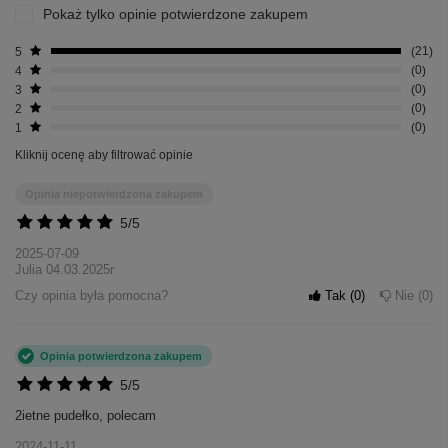
Pokaż tylko opinie potwierdzone zakupem
5
21
4
0
3
0
2
0
1
0
Kliknij ocenę aby filtrować opinie
Opinia niepotwierdzona zakupem
5/5
2025-07-09
Julia 04.03.2025r
Czy opinia była pomocna?
Tak
0
Nie
0
Opinia potwierdzona zakupem
5/5
2ietne pudełko, polecam
2024-11-11