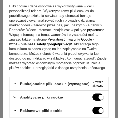
ozdobne pudełeczko z różową wstążką
Pliki cookie i dane osobowe są wykorzystywane w celu
torebka prezentowa
personalizacji reklam. Wykorzystujemy pliki cookies do
prawidłowego działania serwisu, aby oferować funkcje
Pytania i odpowiedzi o naszyjniku stópka 925
społecznościowe, analizować ruch i prowadzić działania
marketingowe - zarówno przez nas, jak i naszych Zaufanych
Partnerów. Więcej informacji znajdziesz w
polityce prywatności
.
Pytanie:
Jak wygląda personalizacja?
Odpowiedź:
W cenie
jest grawerunek np. (imię i data), dzięki czemu upominek
Więcej informacji na temat warunków i prywatności można
zyskuje osobisty charakter.
znaleźć także na stronie
Prywatność i warunki Google
-
https://business.safety.google/privacy/
. Akceptacja tego
Pytanie:
Jakie elementy otrzymuję w zestawie?
komunikatu oznacza zgodę na ich zapisywanie na Twoim
Odpowiedź:
W cenie są: wisiorek, łańcuszek, tabliczka
komputerze. Możesz określić warunki przechowywania lub
dedykacyjna, ozdobne pudełeczko z różową wstążką,
dostępu do nich klikając w zakładkę „Konfiguracja zgód”. Zgodę
torebka prezentowa oraz grawerunek.
możesz wycofać w dowolnym momencie poprzez usunięcie
plików cookies z przeglądarki z danego urządzenia końcowego.
Pytanie:
Jakie materiały zastosowano w tym komplecie?
Odpowiedź:
Wisiorek wykonano ze srebra próby 925, a
łańcuszek ma surowiec Srebro pr. 925.
Zawsze
Funkcjonalne pliki cookie (wymagane)
aktywne
Pytanie:
Jakie są cechy łańcuszka?
Odpowiedź:
Łańcuszek ma splot singapur.
Analityczne pliki cookie
Pytanie:
Jakie okazje pasują do tego upominku?
Odpowiedź:
Model jest polecany jako prezent na chrzciny
lub pierwszy roczek.
Reklamowe pliki cookie