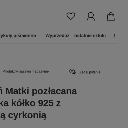
tykuły piśmienne
Wyprzedaż – ostatnie sztuki
Produkt w naszym magazynie
Zadaj pytanie
ń Matki pozłacana
ka kółko 925 z
ką cyrkonią