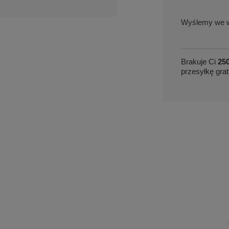
we w
Brakuje Ci
250
przesyłkę grat