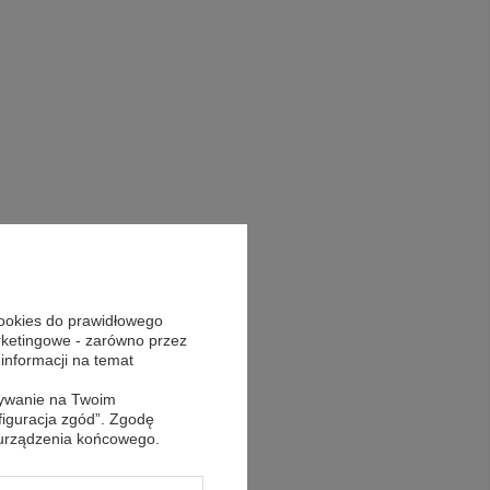
cookies do prawidłowego
arketingowe - zarówno przez
 informacji na temat
sywanie na Twoim
figuracja zgód”. Zgodę
 urządzenia końcowego.