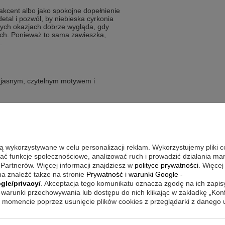
akcent albo jako spokojne dopełnienie
 detal i pozwól, by niebieska cyrkonia
nych okazjach dobrze wygląda, gdy
mach. Ponieważ to sama zawieszka,
.
 z jasnym, czytelnym motywem i
na walentynki
są wykorzystywane w celu personalizacji reklam. Wykorzystujemy pliki 
wać funkcje społecznościowe, analizować ruch i prowadzić działania m
?
 Partnerów. Więcej informacji znajdziesz w
polityce prywatności
. Więcej
a znaleźć także na stronie
Prywatność i warunki Google
-
e srebro pr. 925 oraz biała masa
gle/privacy/
. Akceptacja tego komunikatu oznacza zgodę na ich zapi
ry ożywia całość i wprowadza kolor bez
warunki przechowywania lub dostępu do nich klikając w zakładkę „Kon
suje się zarówno w proste, codzienne
momencie poprzez usunięcie plików cookies z przeglądarki z danego