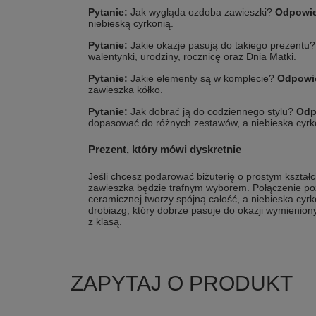
Pytanie:
Jak wygląda ozdoba zawieszki?
Odpowie
niebieską cyrkonią.
Pytanie:
Jakie okazje pasują do takiego prezentu
walentynki, urodziny, rocznicę oraz Dnia Matki.
Pytanie:
Jakie elementy są w komplecie?
Odpowi
zawieszka kółko.
Pytanie:
Jak dobrać ją do codziennego stylu?
Odp
dopasować do różnych zestawów, a niebieska cyrk
Prezent, który mówi dyskretnie
Jeśli chcesz podarować biżuterię o prostym kształc
zawieszka będzie trafnym wyborem. Połączenie poz
ceramicznej tworzy spójną całość, a niebieska cyrk
drobiazg, który dobrze pasuje do okazji wymienion
z klasą.
ZAPYTAJ O PRODUKT