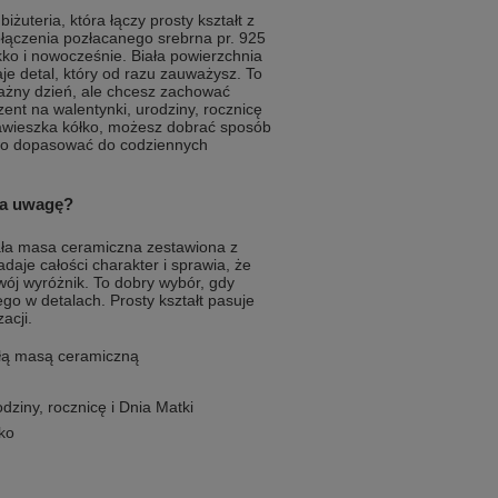
żuteria, która łączy prosty kształt z
ołączenia pozłacanego srebrna pr. 925
ko i nowocześnie. Biała powierzchnia
je detal, który od razu zauważysz. To
ażny dzień, ale chcesz zachować
ent na walentynki, urodziny, rocznicę
zawieszka kółko, możesz dobrać sposób
two dopasować do codziennych
ga uwagę?
ała masa ceramiczna zestawiona z
aje całości charakter i sprawia, że
wój wyróżnik. To dobry wybór, gdy
o w detalach. Prosty kształt pasuje
acji.
ałą masą ceramiczną
dziny, rocznicę i Dnia Matki
ko