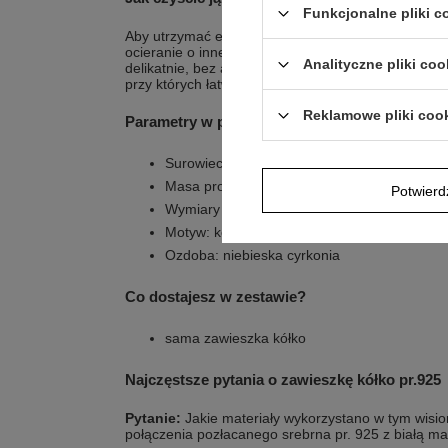
Funkcjonalne pliki 
Aby utrzymać estetyczny wygląd, przechowuj biżute
ocieranie o inne elementy. Do odświeżenia najlepiej
Analityczne pliki coo
delikatnie, bez agresywnych środków. W razie potr
przy których łatwo o przypadkowe zarysowanie.
Reklamowe pliki coo
Parametry w pigułce
Surowiec: srebro pr.925 i biała masa cerami
Masa produktu: ~ 3,21 g
Potwier
Wymiary zawieszki: 1,6 x 2,2 cm ( z zawiesz
Motyw: kółko
Ozdoba: niebieska cyrkonia
Co dostajesz w zestawie?
sama zawieszka kółko
Najczęstsze pytania o zawieszkę kółko pr.925
Pytanie:
Jakie materiały wykorzystano w tym wisi
połączenia pozłacanego srebrna pr. 925 z białą m