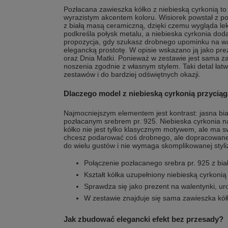
Pozłacana zawieszka kółko z niebieską cyrkonią to bi
wyrazistym akcentem koloru. Wisiorek powstał z p
z białą masą ceramiczną, dzięki czemu wygląda lek
podkreśla połysk metalu, a niebieska cyrkonia doda
propozycja, gdy szukasz drobnego upominku na w
elegancką prostotę. W opisie wskazano ją jako prez
oraz Dnia Matki. Ponieważ w zestawie jest sama 
noszenia zgodnie z własnym stylem. Taki detal ła
zestawów i do bardziej odświętnych okazji.
Dlaczego model z niebieską cyrkonią przycią
Najmocniejszym elementem jest kontrast: jasna bi
pozłacanym srebrem pr. 925. Niebieska cyrkonia nad
kółko nie jest tylko klasycznym motywem, ale ma s
chcesz podarować coś drobnego, ale dopracowaneg
do wielu gustów i nie wymaga skomplikowanej styliz
Połączenie pozłacanego srebra pr. 925 z bi
Kształt kółka uzupełniony niebieską cyrkonią
Sprawdza się jako prezent na walentynki, uro
W zestawie znajduje się sama zawieszka kół
Jak zbudować elegancki efekt bez przesady?