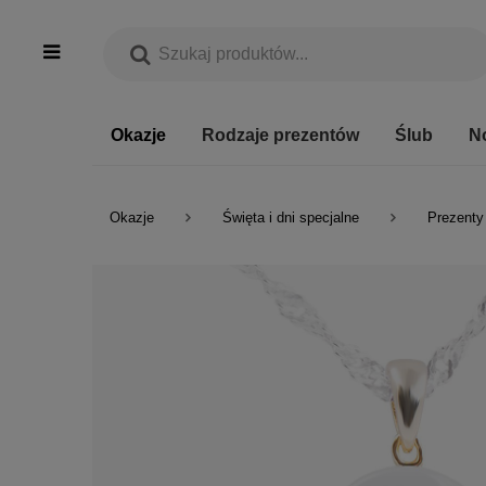
Okazje
Rodzaje prezentów
Ślub
N
Okazje
Święta i dni specjalne
Prezenty