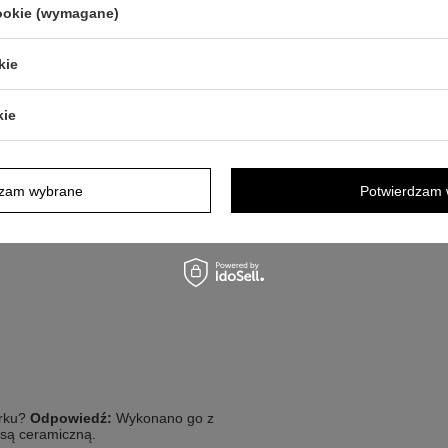
cookie (wymagane)
rię w sposób, który ogranicza
 użyć miękkiej ściereczki i czyścić
kie
zeby zdejmuj biżuterię do czynności,
kie
czna
dzam wybrane
Potwierdzam 
ką )
orku?
Odpowiedź:
Wykonano go z
asą ceramiczną.