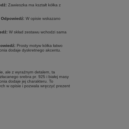
dź:
Zawieszka ma kształt kółka z
?
Odpowiedź:
W opisie wskazano
edź:
W skład zestawu wchodzi sama
owiedź:
Prosty motyw kółka łatwo
onia dodaje dyskretnego akcentu.
ie, ale z wyraźnym detalem, ta
łacanego srebra pr. 925 i białej masy
onia dodaje jej charakteru. To
ych w opisie i pozwala wręczyć prezent