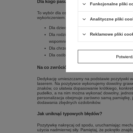
Dla kogo pasuje najbardziej?
Funkcjonalne pliki 
To wybór dla osób, które chcą wręczyć pamiątkę na
wykończeniem.
Analityczne pliki coo
Dla dziecka, które świętuje pierwsze urodzin
Reklamowe pliki coo
Dla rodziców, którzy chcą zachować podpi
wspomnień
Dla chrzestnych i bliskich, którzy szukają 
Dla osób, które cenią motyw aniołka jako sy
Potwier
Na co zwrócić uwagę w detalach?
Dedykację umieszczamy na podstawie pozytywki w 
laserem. Na pozytywce wykonujemy dowolny grawe
znaków, co ułatwia dopasowanie krótkiego, konkret
pudełko, a na nim można wykonać dowolny, jednos
personalizacja obejmuje zarówno samą pamiątkę, ja
dodawania zbędnych ozdobników.
Jak uniknąć typowych błędów?
Pozytywkę nakręcaj od spodu, uruchamiając mech
użycia nadmiernej siły. Pamiętaj, że pokrętło znajd