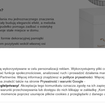
m?
adania mu jednoznacznego znaczenia
ały budują elegancki efekt, a melodia
e pudełko pomaga zadbać o estetykę
oje stałe miejsce w domu.
 formie dekoracyjnej pamiątki
m pozytywki wokół własnej osi
ej technice grawerowania laserem
charakter prezentu
nku na pudełku
są wykorzystywane w celu personalizacji reklam. Wykorzystujemy pliki 
wać funkcje społecznościowe, analizować ruch i prowadzić działania m
 Partnerów. Więcej informacji znajdziesz w
polityce prywatności
. Więcej
mowej przestrzeni, w której
a znaleźć także na stronie
Prywatność i warunki Google
-
rezentuje się na półce, komodzie lub w
gle/privacy/
. Akceptacja tego komunikatu oznacza zgodę na ich zapi
 Jeśli chcesz schować zestaw między
ądek i spójną oprawę pamiątki. Taki
warunki przechowywania lub dostępu do nich klikając w zakładkę „Kon
wśród drobiazgów, tylko pozostaje
momencie poprzez usunięcie plików cookies z przeglądarki z danego