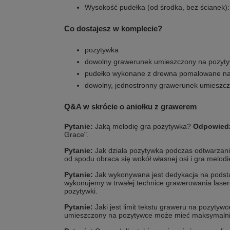
Wysokość pudełka (od środka, bez ścianek):
Co dostajesz w komplecie?
pozytywka
dowolny grawerunek umieszczony na pozyt
pudełko wykonane z drewna pomalowane na 
dowolny, jednostronny grawerunek umieszc
Q&A w skrócie o aniołku z grawerem
Pytanie:
Jaką melodię gra pozytywka?
Odpowied
Grace".
Pytanie:
Jak działa pozytywka podczas odtwarzan
od spodu obraca się wokół własnej osi i gra melodi
Pytanie:
Jak wykonywana jest dedykacja na pods
wykonujemy w trwałej technice grawerowania lase
pozytywki.
Pytanie:
Jaki jest limit tekstu graweru na pozytyw
umieszczony na pozytywce może mieć maksymalni