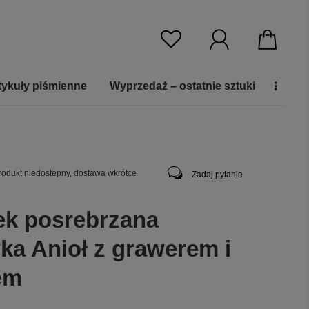
tykuły piśmienne
Wyprzedaż – ostatnie sztuki
rodukt niedostepny, dostawa wkrótce
Zadaj pytanie
ek posrebrzana
ka Anioł z grawerem i
em