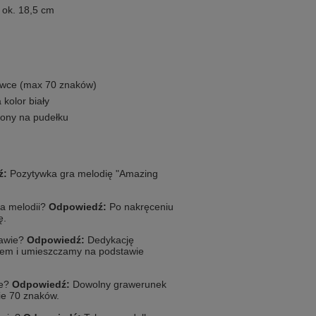
 ok. 18,5 cm
ywce (max 70 znaków)
kolor biały
zony na pudełku
ź:
Pozytywka gra melodię "Amazing
ia melodii?
Odpowiedź:
Po nakręceniu
ę.
tawie?
Odpowiedź:
Dedykację
rem i umieszczamy na podstawie
ce?
Odpowiedź:
Dowolny grawerunek
e 70 znaków.