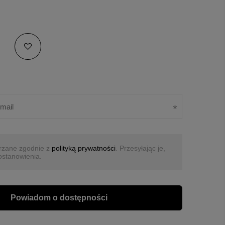
rzane zgodnie z
polityką prywatności
. Przesyłając je,
ostanowienia.
Powiadom o dostępności