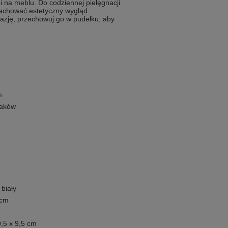
 na meblu. Do codziennej pielęgnacji
 zachować estetyczny wygląd
azję, przechowuj go w pudełku, aby
m
naków
biały
 cm
,5 x 9,5 cm