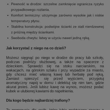
Pewność w drodze: szczelne zamknięcie ogranicza ryzyko
przypadkowego rozlania.
Komfort termiczny: utrzymuje zarówno wysokie jak i niskie
temperatury płynu.
Stabilna konstrukcja: podwójne ścianki ze stali nierdzewnej
z próżnią między ściankami.
Swoboda chwytu: łatwy w użyciu nawet jedną ręką.
Jak korzystać z niego na co dzień?
Możesz sięgnąć po niego w drodze do pracy lub szkoły,
podczas podróży służbowej, a także na spacerze z
dzieckiem. Sprawdzi się na stoku narciarskim, na
wakacjach, na górskim szlaku i przy wypadzie za miasto,
gdy chcesz mieć własną kawę lub herbatę pod ręką.
Zamiast spieszyć się przed wyjściem, przygotuj
aromatyczny napój w domu i delektuj się nim tam, gdzie
akurat jesteś. Jeśli lubisz kawę na wynos, możesz podać
kubek w ulubionej kawiarni do napełnienia.
Dla kogo będzie najbardziej trafiony?
To propozycja dla osób, które lubią praktyczne rzeczy z