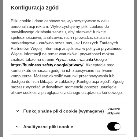
środku i na zewnątrz
Konfiguracja zgód
Pojemność: 350 ml
Wymiary produktu: 21 cm x 7.5 cm
Pliki cookie i dane osobowe są wykorzystywane w celu
personalizacji reklam. Wykorzystujemy pliki cookies do
W skład zestawu wchodzi
prawidłowego działania serwisu, aby oferować funkcje
społecznościowe, analizować ruch i prowadzić działania
marketingowe - zarówno przez nas, jak i naszych Zaufanych
Kubek termiczny
Partnerów. Więcej informacji znajdziesz w
polityce prywatności
.
Grawerunek bez limitu znaków - z uwzględnieniem
Więcej informacji na temat warunków i prywatności można
możliwości technicznych produktu (tylko z jednej strony)
znaleźć także na stronie
Prywatność i warunki Google
-
https://business.safety.google/privacy/
. Akceptacja tego
Możliwość grawerowania prostych grafik / logo
komunikatu oznacza zgodę na ich zapisywanie na Twoim
Tekturowe pudełko producenta
komputerze. Możesz określić warunki przechowywania lub
dostępu do nich klikając w zakładkę „Konfiguracja zgód”. Zgodę
Najczęściej zadawane pytania o kubek termiczny na
możesz wycofać w dowolnym momencie poprzez usunięcie
plików cookies z przeglądarki z danego urządzenia końcowego.
kawę
Pytanie:
Jak działa otwieranie i zamykanie?
Odpowiedź:
Zawsze
Funkcjonalne pliki cookie (wymagane)
Pokrywka ma wygodny system push open / close, dzięki
aktywne
czemu szybko otworzysz kubek i równie łatwo go
zamkniesz.
Analityczne pliki cookie
Pytanie:
Jaką temperaturę utrzymuje kubek?
Odpowiedź: