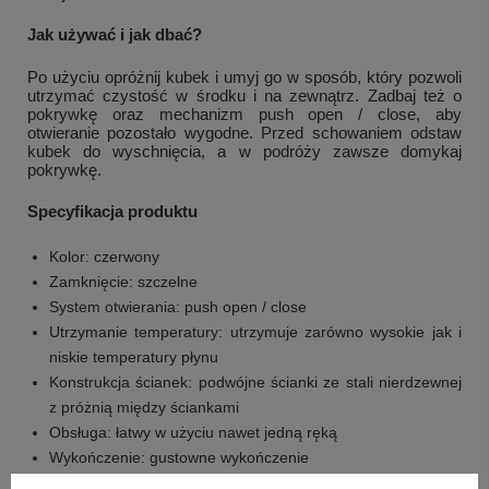
Jak używać i jak dbać?
Po użyciu opróżnij kubek i umyj go w sposób, który pozwoli
utrzymać czystość w środku i na zewnątrz. Zadbaj też o
pokrywkę oraz mechanizm push open / close, aby
otwieranie pozostało wygodne. Przed schowaniem odstaw
kubek do wyschnięcia, a w podróży zawsze domykaj
pokrywkę.
Specyfikacja produktu
Kolor: czerwony
Zamknięcie: szczelne
System otwierania: push open / close
+
2
Utrzymanie temperatury: utrzymuje zarówno wysokie jak i
niskie temperatury płynu
Zobacz więcej
Konstrukcja ścianek: podwójne ścianki ze stali nierdzewnej
z próżnią między ściankami
Obsługa: łatwy w użyciu nawet jedną ręką
Wykończenie: gustowne wykończenie
Materiał (wewnątrz i na zewnątrz): stal nierdzewna w