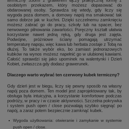
termiczny 350ml z grawerem łączy praktyczną formę z
osobistym przekazem, który możesz dopasować do
obdarowanej osoby. Sprawdza się wtedy, gdy liczy się
wygoda poza domem, a domowy napój ma smakować tak
samo dobrze jak w kuchni. Dzięki szczelnemu zamknięciu
możesz zabrać go do pracy, szkoły lub na spacer, bez
nerwowego pilnowania zawartości. Poręczny kształt ułatwia
korzystanie nawet jedną ręką, gdy druga jest zajęta.
Podwójne, próżniowe ściany pomagają utrzymać
temperaturę napoju, więc kawa lub herbata zostaje z Tobą na
dłużej. To także wybór eko, bo zamiast jednorazowych
kubków na wynos możesz napełnić go w ulubionej kawiarni.
Całość sprawdzi się jako upominek na walentynki i Dzień
Kobiet, zwłaszcza gdy dodasz grawerunek.
Dlaczego warto wybrać ten czerwony kubek termiczny?
Gdy dzień jest w biegu, liczy się pewny sposób na własny
napój poza domem. Ten model jest zaprojektowany tak, by
obsługa była intuicyjna, a korzystanie komfortowe podczas
podróży, w pracy i w czasie aktywności. Szczelna pokrywka
i system push open / close pozwalają szybko sięgnąć po
napój, a zaraz potem bezpiecznie zamknąć kubek.
Wygoda użytkowania: otwieranie i zamykanie w systemie
push open / close.