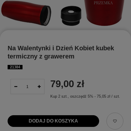
Na Walentynki i Dzień Kobiet kubek
termiczny z grawerem
21384
79,00 zł
Kup
2
szt.
, oszczędź
5
%
-
75,05 zł
/
szt.
DODAJ DO KOSZYKA