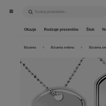
Okazje
Rodzaje prezentów
Ślub
N
Biżuteria
Biżuteria srebrna
Biżuteria sr