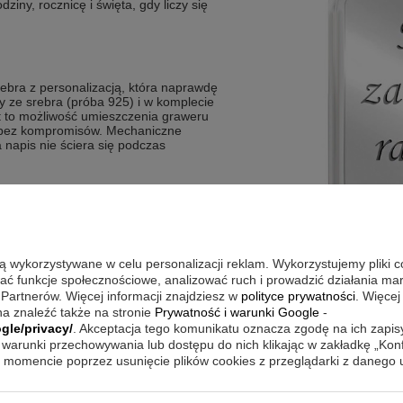
ziny, rocznicę i święta, gdy liczy się
srebra z personalizacją, która naprawdę
ny ze srebra (próba 925) i w komplecie
ut to możliwość umieszczenia graweru
 bez kompromisów. Mechaniczne
napis nie ściera się podczas
uszku
amentem
awer
są wykorzystywane w celu personalizacji reklam. Wykorzystujemy pliki 
edykacji
wać funkcje społecznościowe, analizować ruch i prowadzić działania m
 Partnerów. Więcej informacji znajdziesz w
polityce prywatności
. Więcej
a znaleźć także na stronie
Prywatność i warunki Google
-
gle/privacy/
. Akceptacja tego komunikatu oznacza zgodę na ich zapi
o możesz nosić go na co dzień i przy
warunki przechowywania lub dostępu do nich klikając w zakładkę „Kon
o jako wyraźny akcent, ale równie
momencie poprzez usunięcie plików cookies z przeglądarki z danego
biżuterią, jeśli lubisz łączyć dodatki.
leżnie od tego, czy nosisz go na
tóry nie wymaga specjalnej oprawy, bo