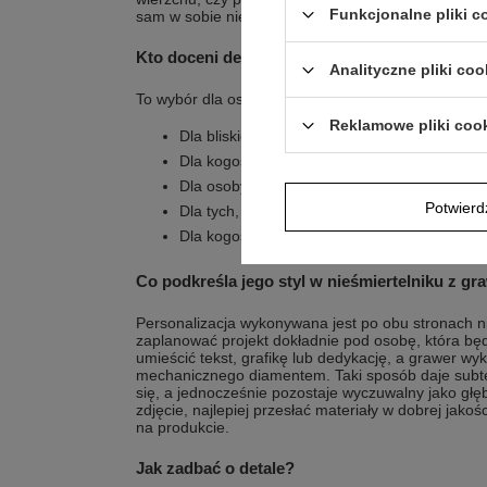
Funkcjonalne pliki 
sam w sobie niesie treść.
Kto doceni detale i przekaz?
Analityczne pliki coo
To wybór dla osób, które lubią przedmioty z jasnym
Reklamowe pliki coo
Dla bliskiej osoby, której chcesz przekazać
Dla kogoś, kto woli prostą formę i czytelny s
Dla osoby, która chce połączyć tekst i graf
Potwier
Dla tych, którzy szukają pamiątki na walentyn
Dla kogoś, kto ceni trwały grawer, który się n
Co podkreśla jego styl w nieśmiertelniku z g
Personalizacja wykonywana jest po obu stronach n
zaplanować projekt dokładnie pod osobę, która bę
umieścić tekst, grafikę lub dedykację, a grawer w
mechanicznego diamentem. Taki sposób daje subtelny
się, a jednocześnie pozostaje wyczuwalny jako głęb
zdjęcie, najlepiej przesłać materiały w dobrej jakośc
na produkcie.
Jak zadbać o detale?