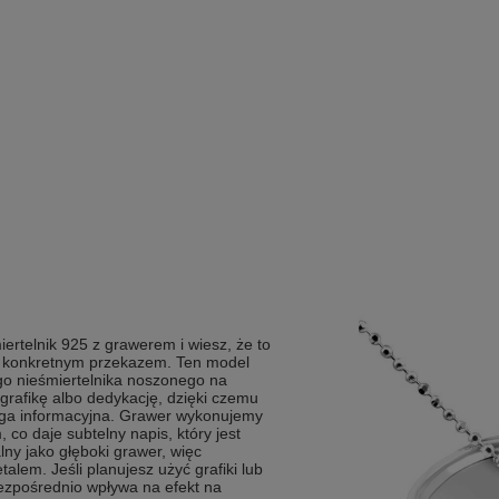
ertelnik 925 z grawerem i wiesz, że to
 z konkretnym przekazem. Ten model
go nieśmiertelnika noszonego na
grafikę albo dedykację, dzięki czemu
ruga informacyjna. Grawer wykonujemy
o daje subtelny napis, który jest
lny jako głęboki grawer, więc
talem. Jeśli planujesz użyć grafiki lub
bezpośrednio wpływa na efekt na