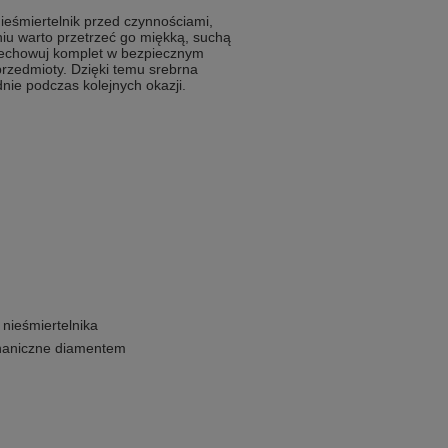
ieśmiertelnik przed czynnościami,
u warto przetrzeć go miękką, suchą
zechowuj komplet w bezpiecznym
przedmioty. Dzięki temu srebrna
nie podczas kolejnych okazji.
nieśmiertelnika
haniczne diamentem