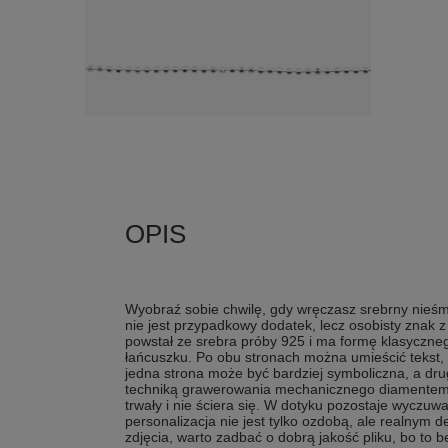
Wyobraź sobie chwilę, gdy wręczasz srebrny nieśmi
nie jest przypadkowy dodatek, lecz osobisty znak
powstał ze srebra próby 925 i ma formę klasyczne
łańcuszku. Po obu stronach można umieścić tekst, 
jedna strona może być bardziej symboliczna, a d
techniką grawerowania mechanicznego diamentem, c
trwały i nie ściera się. W dotyku pozostaje wyczuwa
personalizacja nie jest tylko ozdobą, ale realnym de
zdjęcia, warto zadbać o dobrą jakość pliku, bo to 