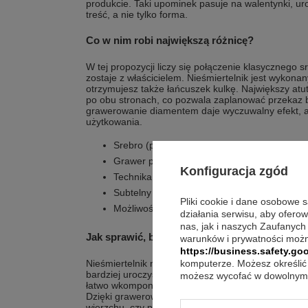
produkcie. Taki upominek pasuje na walentynki, urod
treść, a nie tylko forma.
Co w nim robi największą różnicę?
W tej propozycji liczy się połączenie klasycznego 
zostaje z właścicielem. Nieśmiertelnik jest wykona
otrzymujesz także łańcuszek kulkę. Największy at
po obu stronach, co pozwala zaplanować przekaz
grawerowanie diamentem daje wyczuwalny efekt, a 
użytkowania.
Srebro (próba 925) w nieśmiertelniku i łańc
Grawer po obu stronach nieśmiertelnika
Konfiguracja zgód
Technika grawerowania mechanicznego di
Subtelny napis oraz wyczuwalny, głęboki gr
Pliki cookie i dane osobowe 
Możliwość umieszczenia tekstu, grafiki lub d
działania serwisu, aby ofero
nas, jak i naszych Zaufanych
Jak sprawić, by pasował do wielu zestawów?
warunków i prywatności możn
https://business.safety.goo
Nieśmiertelnik ma ponadczasowy charakter, dlateg
komputerze. Możesz określić 
bardziej uroczystych okazjach. Dobrze wygląda sol
możesz wycofać w dowolnym 
łatwo wkomponować go w stylizacje warstwowe z inną 
Dzięki grawerowi przekaz jest zawsze blisko, nieza
wierzchu, czy pod ubraniem. To dyskretny detal, k