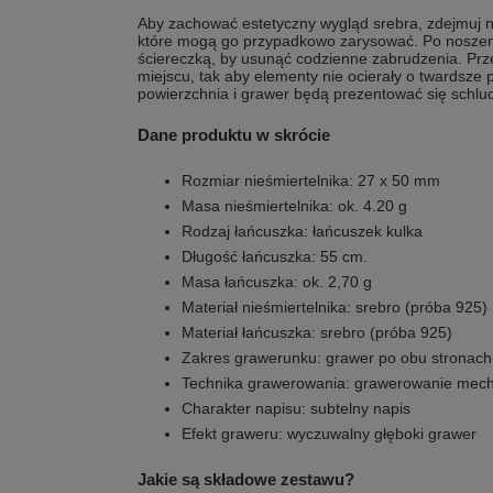
Aby zachować estetyczny wygląd srebra, zdejmuj n
które mogą go przypadkowo zarysować. Po noszeni
ściereczką, by usunąć codzienne zabrudzenia. Pr
miejscu, tak aby elementy nie ocierały o twardsze 
powierzchnia i grawer będą prezentować się schlud
Dane produktu w skrócie
Rozmiar nieśmiertelnika: 27 x 50 mm
Masa nieśmiertelnika: ok. 4.20 g
Rodzaj łańcuszka: łańcuszek kulka
Długość łańcuszka: 55 cm.
Masa łańcuszka: ok. 2,70 g
Materiał nieśmiertelnika: srebro (próba 925)
Materiał łańcuszka: srebro (próba 925)
Zakres grawerunku: grawer po obu stronach 
Technika grawerowania: grawerowanie mec
Charakter napisu: subtelny napis
Efekt graweru: wyczuwalny głęboki grawer
Jakie są składowe zestawu?