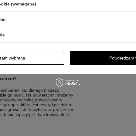
cookie (wymagane)
kie
 znaczeniem i chcą mieć je przy sobie.
kie
 krótką wiadomość
ymbol
ikę na jednym upominku
dzam wybrane
Potwierdzam 
ki, urodziny, rocznicę lub święta
ie ściera
rawerem?
ieśmiertelnika, dlatego możesz
dzie go nosić. Na powierzchni możemy
ykonujemy techniką grawerowania
 napis, który jest trwały i nie ściera
oki grawer. Jeśli wybierasz grafikę lub
i, bo im lepszy plik, tym lepszy efekt