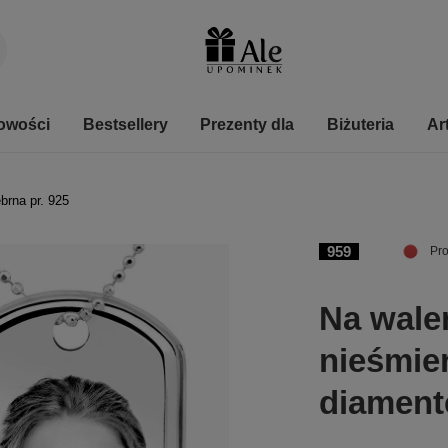
owości
Bestsellery
Prezenty dla
Biżuteria
Ar
ebrna pr. 925
959
Pro
Na wale
nieśmie
diamen