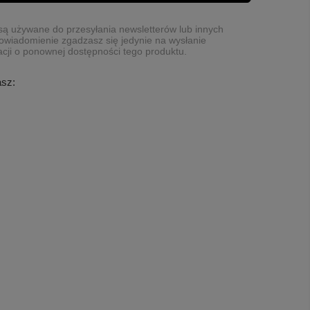
ą używane do przesyłania newsletterów lub innych
owiadomienie zgadzasz się jedynie na wysłanie
cji o ponownej dostępności tego produktu.
asz: