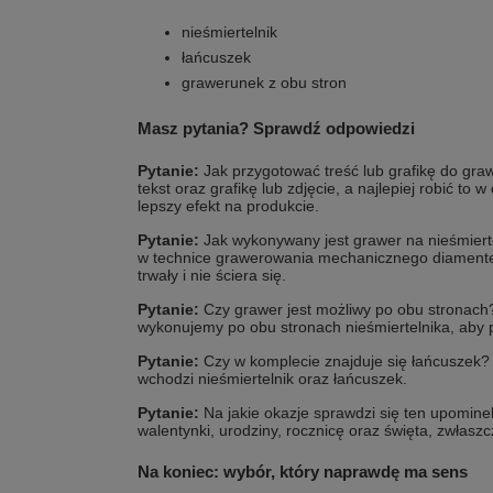
nieśmiertelnik
łańcuszek
grawerunek z obu stron
Masz pytania? Sprawdź odpowiedzi
Pytanie:
Jak przygotować treść lub grafikę do gr
tekst oraz grafikę lub zdjęcie, a najlepiej robić to w
lepszy efekt na produkcie.
Pytanie:
Jak wykonywany jest grawer na nieśmier
w technice grawerowania mechanicznego diamentem
trwały i nie ściera się.
Pytanie:
Czy grawer jest możliwy po obu stronac
wykonujemy po obu stronach nieśmiertelnika, aby p
Pytanie:
Czy w komplecie znajduje się łańcuszek
wchodzi nieśmiertelnik oraz łańcuszek.
Pytanie:
Na jakie okazje sprawdzi się ten upomin
walentynki, urodziny, rocznicę oraz święta, zwłasz
Na koniec: wybór, który naprawdę ma sens