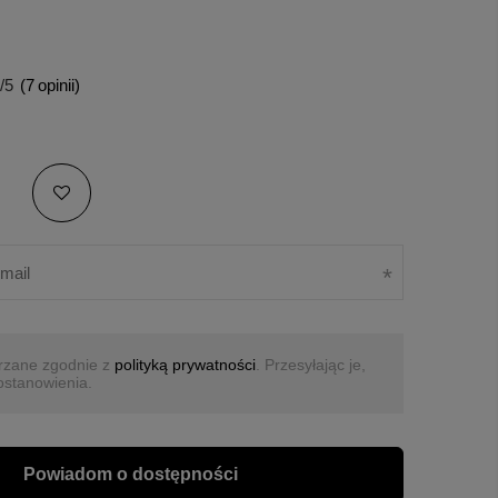
/5
(
7
opinii)
rzane zgodnie z
polityką prywatności
. Przesyłając je,
ostanowienia.
Powiadom o dostępności