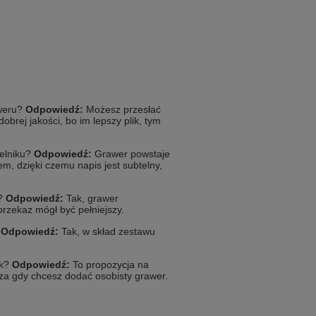
aweru?
Odpowiedź:
Możesz przesłać
 dobrej jakości, bo im lepszy plik, tym
telniku?
Odpowiedź:
Grawer powstaje
, dzięki czemu napis jest subtelny,
h?
Odpowiedź:
Tak, grawer
rzekaz mógł być pełniejszy.
?
Odpowiedź:
Tak, w skład zestawu
ek?
Odpowiedź:
To propozycja na
cza gdy chcesz dodać osobisty grawer.