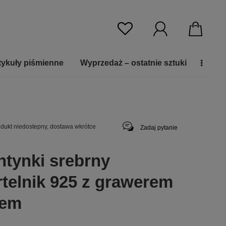
tykuły piśmienne
Wyprzedaż – ostatnie sztuki
dukt niedostepny, dostawa wkrótce
Zadaj pytanie
ntynki srebrny
rtelnik 925 z grawerem
tem