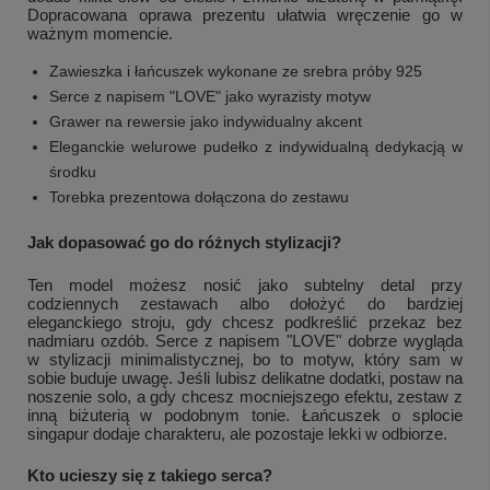
Dopracowana oprawa prezentu ułatwia wręczenie go w
ważnym momencie.
Zawieszka i łańcuszek wykonane ze srebra próby 925
Serce z napisem "LOVE" jako wyrazisty motyw
Grawer na rewersie jako indywidualny akcent
Eleganckie welurowe pudełko z indywidualną dedykacją w
środku
Torebka prezentowa dołączona do zestawu
Jak dopasować go do różnych stylizacji?
Ten model możesz nosić jako subtelny detal przy
codziennych zestawach albo dołożyć do bardziej
eleganckiego stroju, gdy chcesz podkreślić przekaz bez
nadmiaru ozdób. Serce z napisem "LOVE" dobrze wygląda
w stylizacji minimalistycznej, bo to motyw, który sam w
sobie buduje uwagę. Jeśli lubisz delikatne dodatki, postaw na
noszenie solo, a gdy chcesz mocniejszego efektu, zestaw z
inną biżuterią w podobnym tonie. Łańcuszek o splocie
singapur dodaje charakteru, ale pozostaje lekki w odbiorze.
Kto ucieszy się z takiego serca?