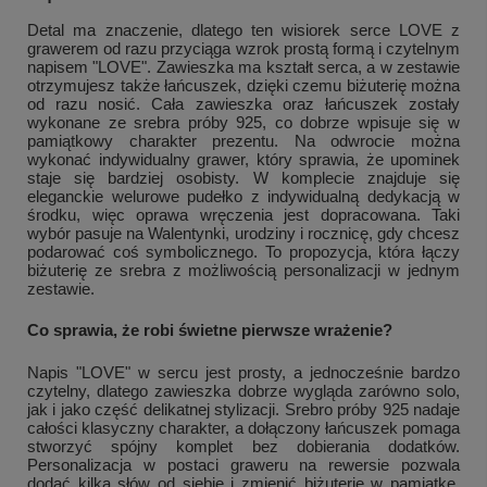
Detal ma znaczenie, dlatego ten wisiorek serce LOVE z
grawerem od razu przyciąga wzrok prostą formą i czytelnym
napisem "LOVE". Zawieszka ma kształt serca, a w zestawie
otrzymujesz także łańcuszek, dzięki czemu biżuterię można
od razu nosić. Cała zawieszka oraz łańcuszek zostały
wykonane ze srebra próby 925, co dobrze wpisuje się w
pamiątkowy charakter prezentu. Na odwrocie można
wykonać indywidualny grawer, który sprawia, że upominek
staje się bardziej osobisty. W komplecie znajduje się
eleganckie welurowe pudełko z indywidualną dedykacją w
środku, więc oprawa wręczenia jest dopracowana. Taki
wybór pasuje na Walentynki, urodziny i rocznicę, gdy chcesz
podarować coś symbolicznego. To propozycja, która łączy
biżuterię ze srebra z możliwością personalizacji w jednym
zestawie.
Co sprawia, że robi świetne pierwsze wrażenie?
Napis "LOVE" w sercu jest prosty, a jednocześnie bardzo
czytelny, dlatego zawieszka dobrze wygląda zarówno solo,
jak i jako część delikatnej stylizacji. Srebro próby 925 nadaje
całości klasyczny charakter, a dołączony łańcuszek pomaga
stworzyć spójny komplet bez dobierania dodatków.
Personalizacja w postaci graweru na rewersie pozwala
dodać kilka słów od siebie i zmienić biżuterię w pamiątkę.