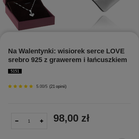
Na Walentynki: wisiorek serce LOVE
srebro 925 z grawerem i łańcuszkiem
5151
5.00/5
(
21
opinii)
98,00 zł