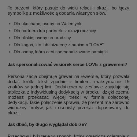
To prezent, który pasuje do wielu relacji i okazji, bo łączy
symbolikę z możliwością dodania własnych słów.
Dla ukochanej osoby na Walentynki
Dla partnera lub partnerki z okazji rocznicy
Dla bliskiej osoby na urodziny
Dla kogoś, kto lubi biżuterię z napisem "LOVE"
Dla osoby, która ceni spersonalizowane pamiątki
Jak spersonalizować wisiorek serce LOVE z grawerem?
Personalizacja obejmuje grawer na rewersie, który pozwala
dodać krótki tekst zgodnie z limitem: maksymalnie 15
znaków w jednej linii. Dodatkowo w zestawie znajduje się
tabliczka z indywidualną dedykacją w środku, dzięki czemu
możesz przekazać więcej treści w formie dołączonej
dedykacji. Takie połączenie sprawia, że prezent ma zarówno
widoczny motyw, jak i osobisty przekaz dopasowany do
okazji.
Jak dbać, by długo wyglądał dobrze?
Przechowuj biżuterię w sposób, który ogranicza ocieranie o