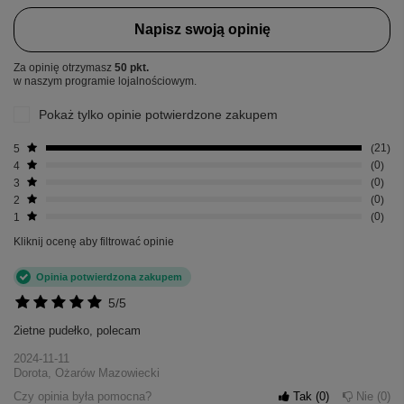
Napisz swoją opinię
Za opinię otrzymasz
50 pkt.
w naszym programie lojalnościowym.
Pokaż tylko opinie potwierdzone zakupem
5
21
4
0
3
0
2
0
1
0
Kliknij ocenę aby filtrować opinie
Opinia potwierdzona zakupem
5/5
2ietne pudełko, polecam
2024-11-11
Dorota, Ożarów Mazowiecki
Czy opinia była pomocna?
Tak
0
Nie
0