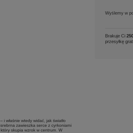
w po
Brakuje Ci
250
przesyłkę grat
 – i właśnie wtedy widać, jak światło
a srebrna zawieszka serce z cyrkoniami
który skupia wzrok w centrum. W