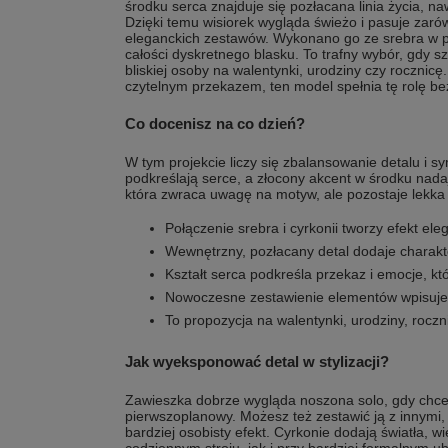
środku serca znajduje się pozłacana linia życia, n
Dzięki temu wisiorek wygląda świeżo i pasuje zarów
eleganckich zestawów. Wykonano go ze srebra w po
całości dyskretnego blasku. To trafny wybór, gdy s
bliskiej osoby na walentynki, urodziny czy rocznic
czytelnym przekazem, ten model spełnia tę rolę b
Co docenisz na co dzień?
W tym projekcie liczy się zbalansowanie detalu i sy
podkreślają serce, a złocony akcent w środku nada
która zwraca uwagę na motyw, ale pozostaje lekka
Połączenie srebra i cyrkonii tworzy efekt el
Wewnętrzny, pozłacany detal dodaje charakt
Kształt serca podkreśla przekaz i emocje, któ
Nowoczesne zestawienie elementów wpisuje si
To propozycja na walentynki, urodziny, rocz
Jak wyeksponować detal w stylizacji?
Zawieszka dobrze wygląda noszona solo, gdy chce
pierwszoplanowy. Możesz też zestawić ją z innymi
bardziej osobisty efekt. Cyrkonie dodają światła, w