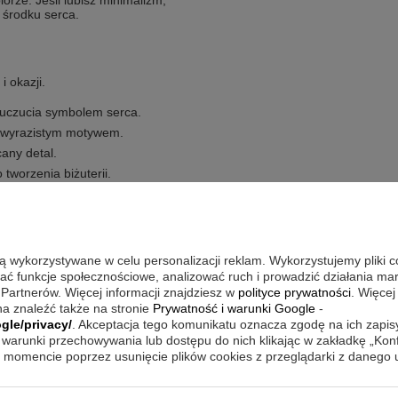
iorze. Jeśli lubisz minimalizm,
 środku serca.
i okazji.
 uczucia symbolem serca.
i z wyrazistym motywem.
cany detal.
tworzenia biżuterii.
ą cyrkonie umieszczone w motywie
eślany jako linia życia, który buduje
są wykorzystywane w celu personalizacji reklam. Wykorzystujemy pliki 
zesności. Takie zestawienie zostało
wać funkcje społecznościowe, analizować ruch i prowadzić działania m
rii, dzięki czemu projekt wyróżnia się
 Partnerów. Więcej informacji znajdziesz w
polityce prywatności
. Więcej
a znaleźć także na stronie
Prywatność i warunki Google
-
gle/privacy/
. Akceptacja tego komunikatu oznacza zgodę na ich zapi
warunki przechowywania lub dostępu do nich klikając w zakładkę „Kon
momencie poprzez usunięcie plików cookies z przeglądarki z danego
j ją przed czynnościami, które mogą
iorek w bezpieczne miejsce, by nie
ć wygląd, wystarczy delikatnie