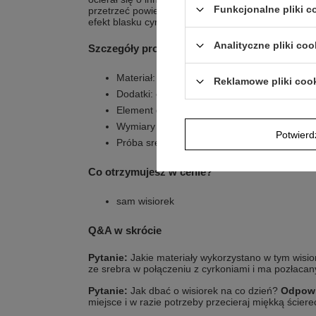
Funkcjonalne pliki 
przetrzeć powierzchnię miękką ściereczką. Taka, 
efekt blasku cyrkonii i schludny wygląd srebra.
Analityczne pliki coo
Szczegóły produktu
Materiał: Srebro pr. 925
Reklamowe pliki coo
Dodatki: cyrkonie
Element dekoracyjny: pozłacana linia życia 
Wymiary wisiorka (z zawieszką): ok. 18 x 24
Potwier
Próba srebra: 0,925
Co otrzymujesz w cenie?
sam wisiorek
Q&A w skrócie
Pytanie:
Jakie materiały wykorzystano w tym wisi
ze srebra w połączeniu z cyrkoniami i ma pozłacan
Pytanie:
Jak dbać o wisiorek na co dzień?
Odpowi
miejsce i w razie potrzeby przecieraj miękką ściere