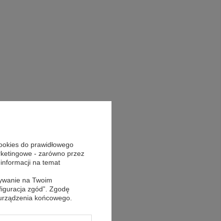
cookies do prawidłowego
arketingowe - zarówno przez
 informacji na temat
sywanie na Twoim
figuracja zgód”. Zgodę
 urządzenia końcowego.