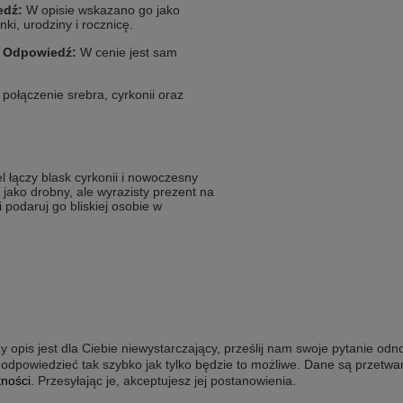
edź:
W opisie wskazano go jako
ki, urodziny i rocznicę.
?
Odpowiedź:
W cenie jest sam
połączenie srebra, cyrkonii oraz
l łączy blask cyrkonii i nowoczesny
jako drobny, ale wyrazisty prezent na
 podaruj go bliskiej osobie w
y opis jest dla Ciebie niewystarczający, prześlij nam swoje pytanie odn
odpowiedzieć tak szybko jak tylko będzie to możliwe.
Dane są przetwa
tności
. Przesyłając je, akceptujesz jej postanowienia.