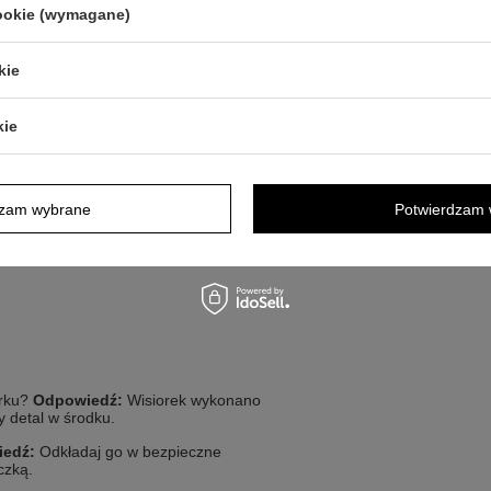
cookie (wymagane)
prosta pielęgnacja pomaga zachować
kie
kie
w środku
 mm ( z zawieszką )
dzam wybrane
Potwierdzam 
orku?
Odpowiedź:
Wisiorek wykonano
y detal w środku.
edź:
Odkładaj go w bezpieczne
czką.