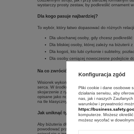
codziennym stroju, jak i przy bardziej formalnym ub
wystarczy prosty zestaw, by podkreślić ornament w
Dla kogo pasuje najbardziej?
To wybór, który łatwo dopasować do różnych relacji 
Dla ukochanej osoby, gdy chcesz podkreślić
Dla bliskiej osoby, której zależy na biżuteri
Dla kogoś, kto lubi cyrkonie i subtelny, pozła
Dla osoby ceniącej nowoczesne podejście do 
Na co zwrócić uwagę w detalach?
Konfiguracja zgód
Wisiorek wykonano ze srebra, a połysk uzupełniaj
serca. W środku znajduje się pozłacany element okr
Pliki cookie i dane osobowe 
skojarzenie z rytmem serca i dodaje całości nowoc
działania serwisu, aby ofero
opisane jako nowoczesna metoda w tworzeniu biżute
nas, jak i naszych Zaufanych
na tle klasycznych zawieszek.
warunków i prywatności możn
https://business.safety.goo
Jak uniknąć typowych błędów?
komputerze. Możesz określić 
możesz wycofać w dowolnym 
Aby biżuteria długo wyglądała estetycznie, zdejmu
powodować przypadkowe zarysowania. Odkładaj wis
ocierał się o inne przedmioty. Gdy chcesz odświeży