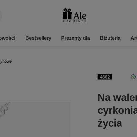
owości
Bestsellery
Prezenty dla
Biżuteria
Ar
zynowe
4662
Na walen
cyrkonia
życia