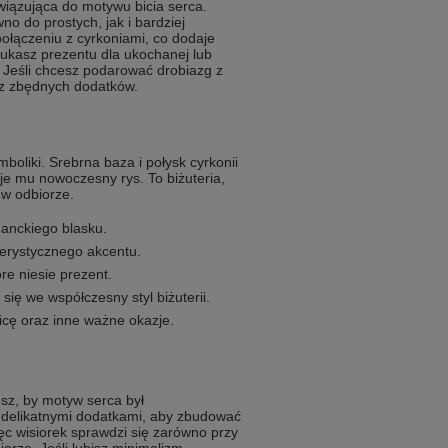
awiązująca do motywu bicia serca.
no do prostych, jak i bardziej
łączeniu z cyrkoniami, co dodaje
zukasz prezentu dla ukochanej lub
ę. Jeśli chcesz podarować drobiazg z
ez zbędnych dodatków.
mboliki. Srebrna baza i połysk cyrkonii
je mu nowoczesny rys. To biżuteria,
 w odbiorze.
eganckiego blasku.
erystycznego akcentu.
re niesie prezent.
ę we współczesny styl biżuterii.
nicę oraz inne ważne okazje.
sz, by motyw serca był
, delikatnymi dodatkami, aby zbudować
ięc wisiorek sprawdzi się zarówno przy