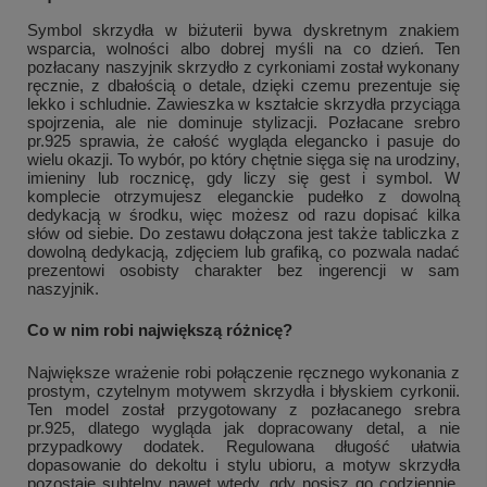
Symbol skrzydła w biżuterii bywa dyskretnym znakiem
wsparcia, wolności albo dobrej myśli na co dzień. Ten
pozłacany naszyjnik skrzydło z cyrkoniami został wykonany
ręcznie, z dbałością o detale, dzięki czemu prezentuje się
lekko i schludnie. Zawieszka w kształcie skrzydła przyciąga
spojrzenia, ale nie dominuje stylizacji. Pozłacane srebro
pr.925 sprawia, że całość wygląda elegancko i pasuje do
wielu okazji. To wybór, po który chętnie sięga się na urodziny,
imieniny lub rocznicę, gdy liczy się gest i symbol. W
komplecie otrzymujesz eleganckie pudełko z dowolną
dedykacją w środku, więc możesz od razu dopisać kilka
słów od siebie. Do zestawu dołączona jest także tabliczka z
dowolną dedykacją, zdjęciem lub grafiką, co pozwala nadać
prezentowi osobisty charakter bez ingerencji w sam
naszyjnik.
Co w nim robi największą różnicę?
Największe wrażenie robi połączenie ręcznego wykonania z
prostym, czytelnym motywem skrzydła i błyskiem cyrkonii.
Ten model został przygotowany z pozłacanego srebra
pr.925, dlatego wygląda jak dopracowany detal, a nie
przypadkowy dodatek. Regulowana długość ułatwia
dopasowanie do dekoltu i stylu ubioru, a motyw skrzydła
pozostaje subtelny nawet wtedy, gdy nosisz go codziennie.