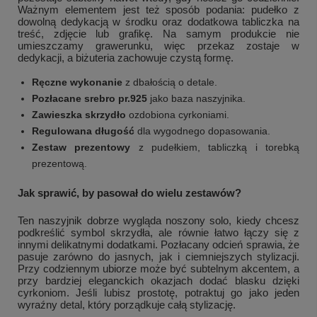
Ważnym elementem jest też sposób podania: pudełko z
dowolną dedykacją w środku oraz dodatkowa tabliczka na
treść, zdjęcie lub grafikę. Na samym produkcie nie
umieszczamy grawerunku, więc przekaz zostaje w
dedykacji, a biżuteria zachowuje czystą formę.
Ręczne wykonanie
z dbałością o detale.
Pozłacane srebro pr.925
jako baza naszyjnika.
Zawieszka skrzydło
ozdobiona cyrkoniami.
Regulowana długość
dla wygodnego dopasowania.
Zestaw prezentowy
z pudełkiem, tabliczką i torebką
prezentową.
Jak sprawić, by pasował do wielu zestawów?
Ten naszyjnik dobrze wygląda noszony solo, kiedy chcesz
podkreślić symbol skrzydła, ale równie łatwo łączy się z
innymi delikatnymi dodatkami. Pozłacany odcień sprawia, że
pasuje zarówno do jasnych, jak i ciemniejszych stylizacji.
Przy codziennym ubiorze może być subtelnym akcentem, a
przy bardziej eleganckich okazjach dodać blasku dzięki
cyrkoniom. Jeśli lubisz prostotę, potraktuj go jako jeden
wyraźny detal, który porządkuje całą stylizację.