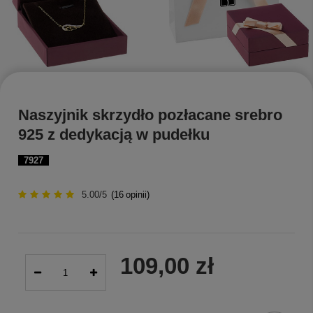
Naszyjnik skrzydło pozłacane srebro
925 z dedykacją w pudełku
7927
5.00/5
(
16
opinii)
109,00 zł