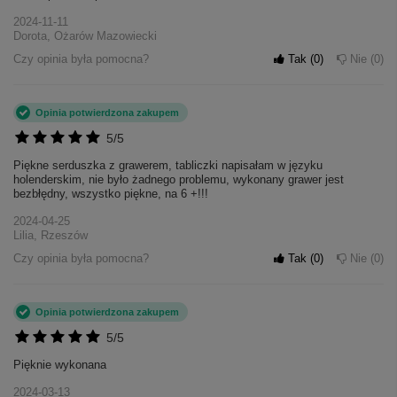
2024-11-11
Dorota, Ożarów Mazowiecki
Czy opinia była pomocna?
Tak
0
Nie
0
Opinia potwierdzona zakupem
5/5
Piękne serduszka z grawerem, tabliczki napisałam w języku
holenderskim, nie było żadnego problemu, wykonany grawer jest
bezbłędny, wszystko piękne, na 6 +!!!
2024-04-25
Lilia, Rzeszów
Czy opinia była pomocna?
Tak
0
Nie
0
Opinia potwierdzona zakupem
5/5
Pięknie wykonana
2024-03-13