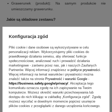
Grawerunek (produkt): Na samym produkcie nie
umieszczamy grawerunku.
Jakie są składowe zestawu?
naszyjnik
eleganckie pudełko
Konfiguracja zgód
tabliczka z dowolną dedykacją, zdjęciem lub grafiką
torebka prezentowa
Pliki cookie i dane osobowe są wykorzystywane w celu
personalizacji reklam. Wykorzystujemy pliki cookies do
prawidłowego działania serwisu, aby oferować funkcje
Masz pytania? Sprawdź odpowiedzi
społecznościowe, analizować ruch i prowadzić działania
marketingowe - zarówno przez nas, jak i naszych Zaufanych
Pytanie:
Jak wygląda dedykacja w tym zestawie?
Partnerów. Więcej informacji znajdziesz w
polityce prywatności
.
Odpowiedź:
Produkt jest zapakowany w eleganckie pudełko
Więcej informacji na temat warunków i prywatności można
z dowolną dedykacją w środku.
znaleźć także na stronie
Prywatność i warunki Google
-
https://business.safety.google/privacy/
. Akceptacja tego
Pytanie:
Jak wykorzystać tabliczkę dołączoną do kompletu?
Odpowiedź:
Tabliczka może zawierać dowolną dedykację,
komunikatu oznacza zgodę na ich zapisywanie na Twoim
zdjęcie lub grafikę, dzięki czemu łatwo dopasować przekaz
komputerze. Możesz określić warunki przechowywania lub
do okazji.
dostępu do nich klikając w zakładkę „Konfiguracja zgód”. Zgodę
możesz wycofać w dowolnym momencie poprzez usunięcie
Pytanie:
Czy na naszyjniku jest grawerunek?
Odpowiedź:
plików cookies z przeglądarki z danego urządzenia końcowego.
Na samym produkcie nie umieszczamy grawerunku.