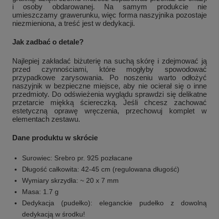
i osoby obdarowanej. Na samym produkcie nie
umieszczamy grawerunku, więc forma naszyjnika pozostaje
niezmieniona, a treść jest w dedykacji.
Jak zadbać o detale?
Najlepiej zakładać biżuterię na suchą skórę i zdejmować ją
przed czynnościami, które mogłyby spowodować
przypadkowe zarysowania. Po noszeniu warto odłożyć
naszyjnik w bezpieczne miejsce, aby nie ocierał się o inne
przedmioty. Do odświeżenia wyglądu sprawdzi się delikatne
przetarcie miękką ściereczką. Jeśli chcesz zachować
estetyczną oprawę wręczenia, przechowuj komplet w
elementach zestawu.
Dane produktu w skrócie
Surowiec: Srebro pr. 925 pozłacane
Długość całkowita: 42-45 cm (regulowana długość)
Wymiary skrzydła: ~ 20 x 7 mm
Masa: 1.7 g
Dedykacja (pudełko): eleganckie pudełko z dowolną
dedykacją w środku!