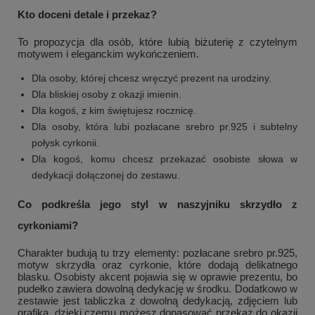
Kto doceni detale i przekaz?
To propozycja dla osób, które lubią biżuterię z czytelnym
motywem i eleganckim wykończeniem.
Dla osoby, której chcesz wręczyć prezent na urodziny.
Dla bliskiej osoby z okazji imienin.
Dla kogoś, z kim świętujesz rocznicę.
Dla osoby, która lubi pozłacane srebro pr.925 i subtelny
połysk cyrkonii.
Dla kogoś, komu chcesz przekazać osobiste słowa w
dedykacji dołączonej do zestawu.
Co podkreśla jego styl w naszyjniku skrzydło z
cyrkoniami?
Charakter budują tu trzy elementy: pozłacane srebro pr.925,
motyw skrzydła oraz cyrkonie, które dodają delikatnego
blasku. Osobisty akcent pojawia się w oprawie prezentu, bo
pudełko zawiera dowolną dedykację w środku. Dodatkowo w
zestawie jest tabliczka z dowolną dedykacją, zdjęciem lub
grafiką, dzięki czemu możesz dopasować przekaz do okazji