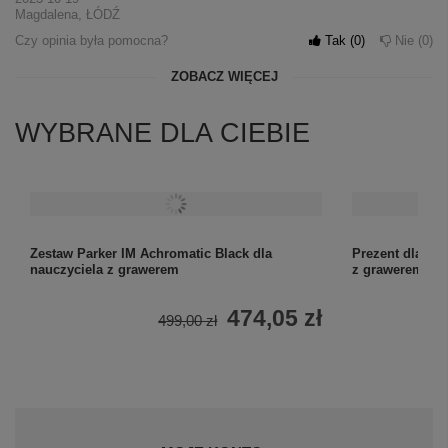
Magdalena, ŁÓDŹ
Czy opinia była pomocna?
Tak
0
Nie
0
ZOBACZ WIĘCEJ
WYBRANE DLA CIEBIE
Zestaw Parker IM Achromatic Black dla
Prezent dla na
nauczyciela z grawerem
z grawerem i e
474,05 zł
499,00 zł