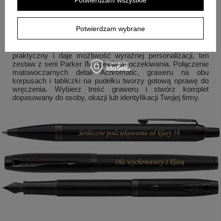
Pytanie:
Jaką stalówkę ma pióro w tym zestawie?
Odpowiedź:
Stalówka pióra ma oznaczenie F.
Na koniec: wybór, który ma sens
Potwierdzam wybrane
Jeśli szukasz kompletu, który wygląda spójnie, jest
praktyczny i daje możliwość wyraźnej personalizacji, ten
zestaw z serii Parker IM spełnia te oczekiwania. Połączenie
matowoczarnych detali Achromatic, graweru na obu
korpusach i tabliczki na pudełku tworzy gotową oprawę do
wręczenia. Wybierz treść graweru i stwórz komplet
dopasowany do osoby, okazji lub identyfikacji Twojej firmy.