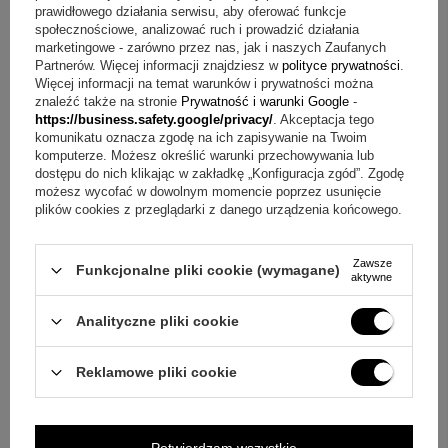
metalowa tabliczka z indywidualną dedykacją, grafiką, logo
prawidłowego działania serwisu, aby oferować funkcje
lub zdjęciem
społecznościowe, analizować ruch i prowadzić działania
marketingowe - zarówno przez nas, jak i naszych Zaufanych
tekturowe pudełko logowane Parkera
Partnerów. Więcej informacji znajdziesz w
polityce prywatności
.
gwarancja producenta - 2 lata
Więcej informacji na temat warunków i prywatności można
znaleźć także na stronie
Prywatność i warunki Google
-
Q&A w skrócie o matowoczarnym stylu Achromatic
https://business.safety.google/privacy/
. Akceptacja tego
komunikatu oznacza zgodę na ich zapisywanie na Twoim
Pytanie:
Jak wygląda personalizacja na przyborach?
komputerze. Możesz określić warunki przechowywania lub
Odpowiedź:
Wykonujemy dowolny, jednostronny grawer
dostępu do nich klikając w zakładkę „Konfiguracja zgód”. Zgodę
laserowy na korpusie obu artykułów piśmienniczych do
możesz wycofać w dowolnym momencie poprzez usunięcie
maksymalnie 30 znaków.
plików cookies z przeglądarki z danego urządzenia końcowego.
Pytanie:
Jakie treści można umieścić na tabliczce?
Odpowiedź:
Tabliczka może zawierać indywidualną
Zawsze
dedykację, grafikę, logo lub zdjęcie.
Funkcjonalne pliki cookie (wymagane)
aktywne
Pytanie:
Jakie są kolory startowego naboju i wkładu?
Odpowiedź:
Startowy nabój i startowy wkład są w kolorze
Analityczne pliki cookie
niebieskim.
Pytanie:
Czy zestaw nadaje się jako upominek firmowy?
Reklamowe pliki cookie
Odpowiedź:
Tak, pióra i długopisy z grawerunkami są
wskazane jako gadżety reklamowe dla firm jako
podziękowanie za współpracę.
Potwierdzam wszystkie