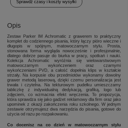
Sprawdź czasy i koszty wysyłki
Opis
Zestaw Parker IM Achromatic z grawerem to praktyczny
komplet do codziennego pisania, który łączy pióro wieczne i
długopis w spójnym, matowoczarnym stylu. Prosta,
stonowana forma wygląda nowocześnie i profesjonalnie,
dlatego dobrze pasuje do biurka w pracy, spotkań i nauki.
Kolekcja Achromatic wyróżnia się wielowarstwowym
matowoczarnym wykończeniem oraz czarnymi
wykończeniami PVD, a całość dopełnia klips w kształcie
strzały. Na korpusie obu przedmiotów wykonamy dowolny
grawer metodą laserową, dzięki czemu personalizacja jest
trwała i czytelna. Na tekturowym pudełku umieszczamy
tabliczkę z indywidualną dedykacją, grafiką, logo lub
zdjęciem, co wzmacnia efekt wręczenia. To propozycja,
która sprawdza się jako gadżet reklamowy dla firm oraz jako
upominek z okazji zakończenia roku szkolnego. W jednym
zestawie otrzymujesz dwa narzędzia do pisania, gotowe do
użycia od razu po rozpakowaniu.
Co docenisz na co dzień w matowoczarnym stylu