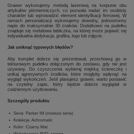
Grawer wykonujemy metodą laserową na korpusie obu
artykułów piśmienniczych, co pozwala nadać im osobisty
charakter lub wprowadzić element identyfikacji firmowej. W
ramach personalizacji wykonujemy dowolny, jednostronny
napis do maksymalnie 30 znaków. Dodatkowo na pudełku
znajduje się metalowa tabliczka, na której może pojawić się
indywidualna dedykacja, grafika, logo lub zdjęcie.
Jak uniknąć typowych błędów?
Aby komplet dobrze się prezentował, przechowuj go w
tekturowym pudełku dołączonym do zestawu, gdy nie jest
używany. Do czyszczenia wybieraj miękką ściereczkę i
unikaj agresywnych środków, które mogłyby wpłynąć na
wygląd wykończeń. Jeśli planujesz grawer, warto postawić
na czytelny zapis, który będzie dobrze wyglądał w
codziennym użytkowaniu.
Szczegóły produktu
Seria: Parker IM (nowsza seria)
Kolekcja: Achromatic
Kolor: Czarny Mat
Wykończenia PVD: czarne