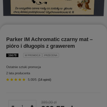
Parker IM Achromatic czarny mat –
pióro i długopis z grawerem
16678
W PROMOCJI
PRZECENA
Ostatnie sztuki promocja
2 lata producenta
5.00/5
(
14
opinii)
389,00 zł