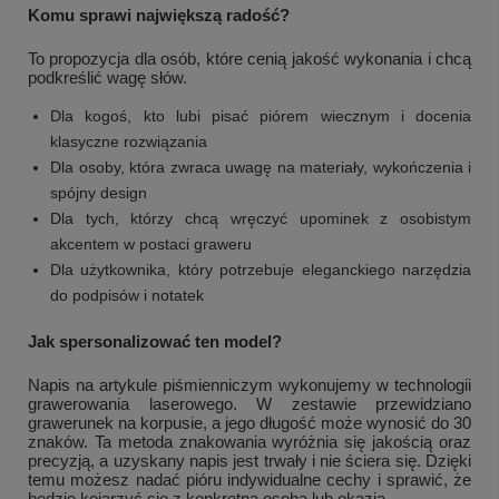
Komu sprawi największą radość?
To propozycja dla osób, które cenią jakość wykonania i chcą
podkreślić wagę słów.
Dla kogoś, kto lubi pisać piórem wiecznym i docenia
klasyczne rozwiązania
Dla osoby, która zwraca uwagę na materiały, wykończenia i
spójny design
Dla tych, którzy chcą wręczyć upominek z osobistym
akcentem w postaci graweru
Dla użytkownika, który potrzebuje eleganckiego narzędzia
do podpisów i notatek
Jak spersonalizować ten model?
Napis na artykule piśmienniczym wykonujemy w technologii
grawerowania laserowego. W zestawie przewidziano
grawerunek na korpusie, a jego długość może wynosić do 30
znaków. Ta metoda znakowania wyróżnia się jakością oraz
precyzją, a uzyskany napis jest trwały i nie ściera się. Dzięki
temu możesz nadać pióru indywidualne cechy i sprawić, że
będzie kojarzyć się z konkretną osobą lub okazją.