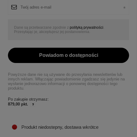
Dane są przetwarzane zgodnie z
polityką prywatności
.
Przesyłając je, akceptujesz jej postanowienia.
Powiadom o dostępności
Powyższe dane nie są używane do przesyłania newsletterów lub
innych reklam. Włączając powiadomienie zgadzasz się jedynie na
wysłanie jednorazowo informacji o ponownej dostępności tego
produktu.
Po zakupie otrzymasz:
879,00 pkt.
Produkt niedostepny, dostawa wkrótce