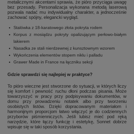
metalicznymi akcentami sprawia, że pióro przyciąga uwagę
bez przesady. Personalizacja wykonana metodą laserową
pozwala nadać mu indywidualny charakter, a jednocześnie
zachować spójny, elegancki wygląd.
Stalówka z 18-karatowego złota pokryta rodem
Korpus z mosiądzu pokryty opalizującym perłowo-białym
lakierem
Nasadka ze stali nierdzewnej z kunsztownym wzorem
Wykończenia elementów stopem niklu i palladu
Grawer Made in France na łączniku sekcji
Gdzie sprawdzi się najlepiej w praktyce?
To pióro wieczne jest stworzone do sytuacji, w których liczy
się komfort i pewność ruchu dłoni podczas pisania. Może
towarzyszyć w pracy przy podpisywaniu dokumentów, w
domu przy prowadzeniu notatek albo przy tworzeniu
osobistych listów. Dzięki dopracowanym materiałom i
harmonijnym proporcjom łatwo włączyć je do codziennych
przyborów piśmienniczych. Jeśli lubisz mieć pod ręką
narzędzie, które łączy funkcję i estetykę, Sonnet dobrze
wpisuje się w taki sposób korzystania.