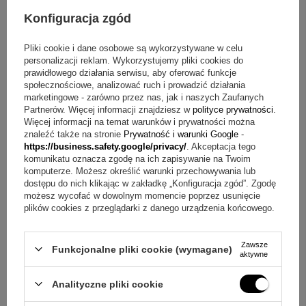
Korona nasadki: mosiądz platerowany stopem niklu i
Konfiguracja zgód
palladu
Stalówka: 18-karatowe złoto pokryte rodem
Pliki cookie i dane osobowe są wykorzystywane w celu
Technika grawerunku: grawerowanie laserowe
personalizacji reklam. Wykorzystujemy pliki cookies do
Trwałość graweru: uzyskany napis jest trwały i nie ściera się
prawidłowego działania serwisu, aby oferować funkcje
społecznościowe, analizować ruch i prowadzić działania
Grawerunek (korpus): do 30 znaków
marketingowe - zarówno przez nas, jak i naszych Zaufanych
Gwarancja producenta: 2 lata
Partnerów. Więcej informacji znajdziesz w
polityce prywatności
.
Więcej informacji na temat warunków i prywatności można
Co zawiera zestaw?
znaleźć także na stronie
Prywatność i warunki Google
-
https://business.safety.google/privacy/
. Akceptacja tego
Parker SONNET CT 18k. Pióro wieczne Metal&Pearl
komunikatu oznacza zgodę na ich zapisywanie na Twoim
komputerze. Możesz określić warunki przechowywania lub
Grawerunek na korpusie (do 30 znaków)
dostępu do nich klikając w zakładkę „Konfiguracja zgód”. Zgodę
2 startowe naboje w kolorze czarnym
możesz wycofać w dowolnym momencie poprzez usunięcie
Etui prezentowe Parker
plików cookies z przeglądarki z danego urządzenia końcowego.
+
3
Gwarancja producenta - 2 lata
Zawsze
Zobacz więcej
Funkcjonalne pliki cookie (wymagane)
Pytania i odpowiedzi o Parker Sonnet 18K z grawerem
aktywne
Pytanie:
Jak wykonywany jest napis na piórze?
Analityczne pliki cookie
Odpowiedź:
Napis powstaje w technologii grawerowania
laserowego, opisanej w danych produktu.