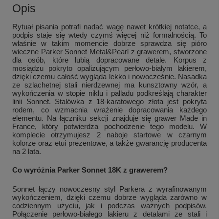
Opis
Rytuał pisania potrafi nadać wagę nawet krótkiej notatce, a
podpis staje się wtedy czymś więcej niż formalnością. To
właśnie w takim momencie dobrze sprawdza się pióro
wieczne Parker Sonnet Metal&Pearl z grawerem, stworzone
dla osób, które lubią dopracowane detale. Korpus z
mosiądzu pokryto opalizującym perłowo-białym lakierem,
dzięki czemu całość wygląda lekko i nowocześnie. Nasadka
ze szlachetnej stali nierdzewnej ma kunsztowny wzór, a
wykończenia w stopie niklu i palladu podkreślają charakter
linii Sonnet. Stalówka z 18-karatowego złota jest pokryta
rodem, co wzmacnia wrażenie dopracowania każdego
elementu. Na łączniku sekcji znajduje się grawer Made in
France, który potwierdza pochodzenie tego modelu. W
komplecie otrzymujesz 2 naboje startowe w czarnym
kolorze oraz etui prezentowe, a także gwarancję producenta
na 2 lata.
Co wyróżnia Parker Sonnet 18K z grawerem?
Sonnet łączy nowoczesny styl Parkera z wyrafinowanym
wykończeniem, dzięki czemu dobrze wygląda zarówno w
codziennym użyciu, jak i podczas ważnych podpisów.
Połączenie perłowo-białego lakieru z detalami ze stali i