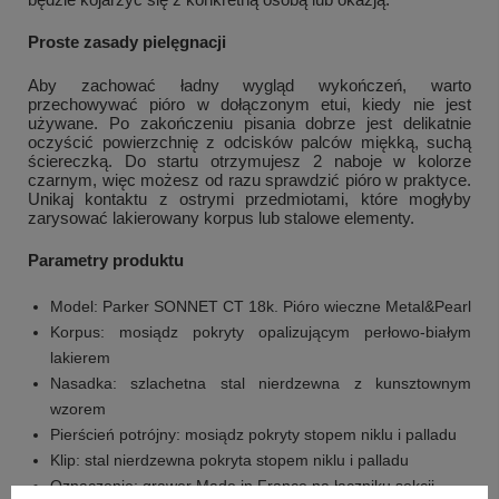
Proste zasady pielęgnacji
Aby zachować ładny wygląd wykończeń, warto
przechowywać pióro w dołączonym etui, kiedy nie jest
używane. Po zakończeniu pisania dobrze jest delikatnie
oczyścić powierzchnię z odcisków palców miękką, suchą
ściereczką. Do startu otrzymujesz 2 naboje w kolorze
czarnym, więc możesz od razu sprawdzić pióro w praktyce.
Unikaj kontaktu z ostrymi przedmiotami, które mogłyby
zarysować lakierowany korpus lub stalowe elementy.
Parametry produktu
Model: Parker SONNET CT 18k. Pióro wieczne Metal&Pearl
Korpus: mosiądz pokryty opalizującym perłowo-białym
lakierem
Nasadka: szlachetna stal nierdzewna z kunsztownym
wzorem
Pierścień potrójny: mosiądz pokryty stopem niklu i palladu
Klip: stal nierdzewna pokryta stopem niklu i palladu
Oznaczenie: grawer Made in France na łączniku sekcji