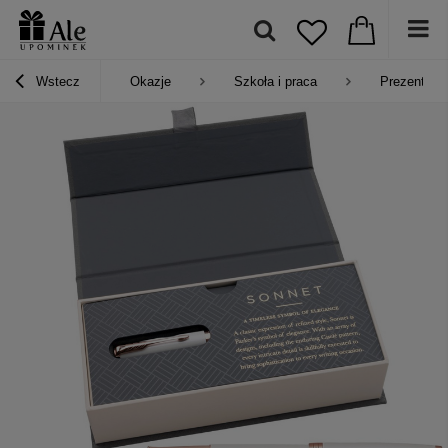
Wstecz
Okazje
Szkoła i praca
Prezent na