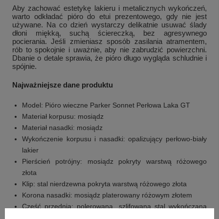
Aby zachować estetykę lakieru i metalicznych wykończeń,
warto odkładać pióro do etui prezentowego, gdy nie jest
używane. Na co dzień wystarczy delikatnie usuwać ślady
dłoni miękką, suchą ściereczką, bez agresywnego
pocierania. Jeśli zmieniasz sposób zasilania atramentem,
rób to spokojnie i uważnie, aby nie zabrudzić powierzchni.
Dbanie o detale sprawia, że pióro długo wygląda schludnie i
spójnie.
Najważniejsze dane produktu
Model: Pióro wieczne Parker Sonnet Perłowa Laka GT
Materiał korpusu: mosiądz
Materiał nasadki: mosiądz
Wykończenie korpusu i nasadki: opalizujący perłowo-biały
lakier
Pierścień potrójny: mosiądz pokryty warstwą różowego
złota
Klip: stal nierdzewna pokryta warstwą różowego złota
Korona nasadki: mosiądz platerowany różowym złotem
Część przednia: polerowana, szlifowana stal wykończana
różowym złotem