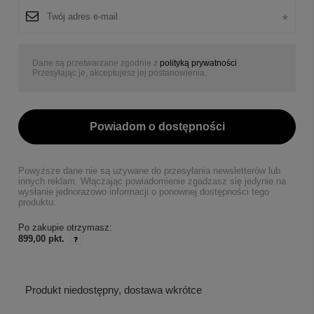
Dane są przetwarzane zgodnie z
polityką prywatności
.
Przesyłając je, akceptujesz jej postanowienia.
Powiadom o dostępności
Powyższe dane nie są używane do przesyłania newsletterów lub
innych reklam. Włączając powiadomienie zgadzasz się jedynie na
wysłanie jednorazowo informacji o ponownej dostępności tego
produktu.
Po zakupie otrzymasz:
899,00 pkt.
Produkt niedostępny, dostawa wkrótce