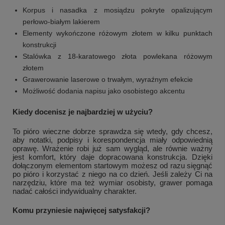
Korpus i nasadka z mosiądzu pokryte opalizującym
perłowo-białym lakierem
Elementy wykończone różowym złotem w kilku punktach
konstrukcji
Stalówka z 18-karatowego złota powlekana różowym
złotem
Grawerowanie laserowe o trwałym, wyraźnym efekcie
Możliwość dodania napisu jako osobistego akcentu
Kiedy docenisz je najbardziej w użyciu?
To pióro wieczne dobrze sprawdza się wtedy, gdy chcesz,
aby notatki, podpisy i korespondencja miały odpowiednią
oprawę. Wrażenie robi już sam wygląd, ale równie ważny
jest komfort, który daje dopracowana konstrukcja. Dzięki
dołączonym elementom startowym możesz od razu sięgnąć
po pióro i korzystać z niego na co dzień. Jeśli zależy Ci na
narzędziu, które ma też wymiar osobisty, grawer pomaga
nadać całości indywidualny charakter.
Komu przyniesie najwięcej satysfakcji?