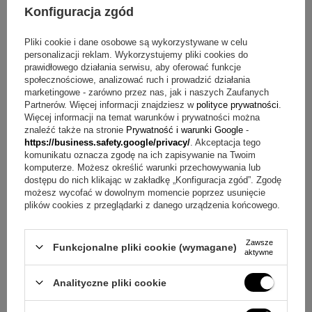
Konfiguracja zgód
Stalówka: 18-karatowe złoto powlekane różowym złotem
Technika grawerunku: grawerowanie laserowe
Pliki cookie i dane osobowe są wykorzystywane w celu
Grawer na artykule piśmienniczym: do 30 znaków
personalizacji reklam. Wykorzystujemy pliki cookies do
Gwarancja producenta: 2 lata
prawidłowego działania serwisu, aby oferować funkcje
społecznościowe, analizować ruch i prowadzić działania
Co znajdziesz w komplecie?
marketingowe - zarówno przez nas, jak i naszych Zaufanych
Partnerów. Więcej informacji znajdziesz w
polityce prywatności
.
Więcej informacji na temat warunków i prywatności można
Pióro wieczne Parker Sonnet Perłowa Laka GT
znaleźć także na stronie
Prywatność i warunki Google
-
2 startowe naboje w kolorze czarnym
https://business.safety.google/privacy/
. Akceptacja tego
Startowy tłoczek (już w piórze)
komunikatu oznacza zgodę na ich zapisywanie na Twoim
komputerze. Możesz określić warunki przechowywania lub
Grawer na artykule piśmienniczym (do 30 znaków)
dostępu do nich klikając w zakładkę „Konfiguracja zgód”. Zgodę
Etui prezentowe Parker
możesz wycofać w dowolnym momencie poprzez usunięcie
Gwarancja producenta - 2 lata.
plików cookies z przeglądarki z danego urządzenia końcowego.
+
3
Pytania i odpowiedzi o Perłowej Lace GT
Zawsze
Funkcjonalne pliki cookie (wymagane)
Zobacz więcej
aktywne
Pytanie:
Jak wykonywany jest napis na piórze?
Odpowiedź:
Napis powstaje w technologii grawerowania
laserowego, która daje wyraźny efekt.
Analityczne pliki cookie
Pytanie:
Jak długi może być grawer na artykule