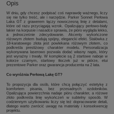
Opis
W dniu, gdy chcesz podpisać coś naprawdę ważnego, liczy
się nie tylko treść, ale i narzędzie. Parker Sonnet Perłowa
Laka GT z grawerem łączy nowoczesną linię z detalami,
które od razu przyciągają wzrok. Opalizujący perłowo-biały
lakier na korpusie i nasadce sprawia, że pióro wygląda lekko,
a jednocześnie zdecydowanie. Akcenty wykończone
różowym złotem budują spójny, elegancki efekt. Stalówka z
18-karatowego złota jest powlekana różowym złotem, co
podkreśla prestiżowy charakter modelu. Personalizacja
wykonywana laserowo pozwala dodać własny napis, który
jest wyraźny i trwały. W komplecie są 2 startowe naboje w
kolorze czarnym, startowy tłoczek już w piórze, etui
prezentowe Parker oraz gwarancja producenta na 2 lata.
Co wyróżnia Perłową Lakę GT?
To propozycja dla osób, które chcą połączyć estetykę z
komfortem pisania, bez przesadnych ozdobników.
Opalizująca powierzchnia nadaje pióru charakter, a różowe
złoto podkreśla linię wykończeń w subtelny sposób. W
codziennym użytkowaniu liczy się też dopracowanie detali,
dlatego warto zwrócić uwagę na materiały i konsekwencję
projektu.