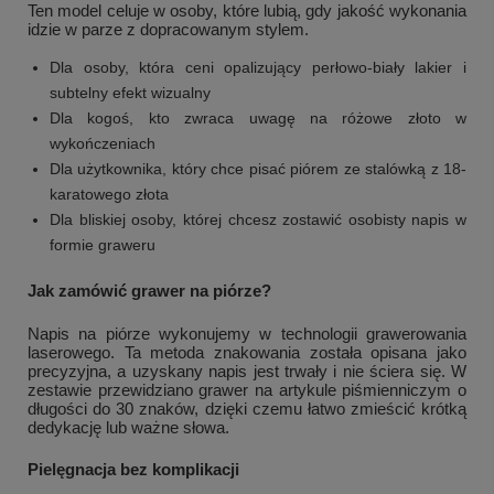
Ten model celuje w osoby, które lubią, gdy jakość wykonania
idzie w parze z dopracowanym stylem.
Dla osoby, która ceni opalizujący perłowo-biały lakier i
subtelny efekt wizualny
Dla kogoś, kto zwraca uwagę na różowe złoto w
wykończeniach
Dla użytkownika, który chce pisać piórem ze stalówką z 18-
karatowego złota
Dla bliskiej osoby, której chcesz zostawić osobisty napis w
formie graweru
Jak zamówić grawer na piórze?
Napis na piórze wykonujemy w technologii grawerowania
laserowego. Ta metoda znakowania została opisana jako
precyzyjna, a uzyskany napis jest trwały i nie ściera się. W
zestawie przewidziano grawer na artykule piśmienniczym o
długości do 30 znaków, dzięki czemu łatwo zmieścić krótką
dedykację lub ważne słowa.
Pielęgnacja bez komplikacji