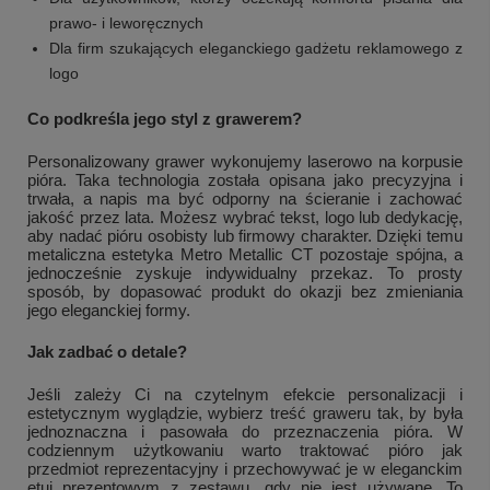
prawo- i leworęcznych
Dla firm szukających eleganckiego gadżetu reklamowego z
logo
Co podkreśla jego styl z grawerem?
Personalizowany grawer wykonujemy laserowo na korpusie
pióra. Taka technologia została opisana jako precyzyjna i
trwała, a napis ma być odporny na ścieranie i zachować
jakość przez lata. Możesz wybrać tekst, logo lub dedykację,
aby nadać pióru osobisty lub firmowy charakter. Dzięki temu
metaliczna estetyka Metro Metallic CT pozostaje spójna, a
jednocześnie zyskuje indywidualny przekaz. To prosty
sposób, by dopasować produkt do okazji bez zmieniania
jego eleganckiej formy.
Jak zadbać o detale?
Jeśli zależy Ci na czytelnym efekcie personalizacji i
estetycznym wyglądzie, wybierz treść graweru tak, by była
jednoznaczna i pasowała do przeznaczenia pióra. W
codziennym użytkowaniu warto traktować pióro jak
przedmiot reprezentacyjny i przechowywać je w eleganckim
etui prezentowym z zestawu, gdy nie jest używane. To