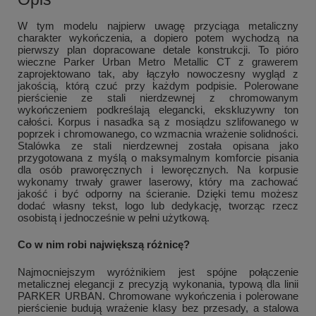
W tym modelu najpierw uwagę przyciąga metaliczny
charakter wykończenia, a dopiero potem wychodzą na
pierwszy plan dopracowane detale konstrukcji. To pióro
wieczne Parker Urban Metro Metallic CT z grawerem
zaprojektowano tak, aby łączyło nowoczesny wygląd z
jakością, którą czuć przy każdym podpisie. Polerowane
pierścienie ze stali nierdzewnej z chromowanym
wykończeniem podkreślają elegancki, ekskluzywny ton
całości. Korpus i nasadka są z mosiądzu szlifowanego w
poprzek i chromowanego, co wzmacnia wrażenie solidności.
Stalówka ze stali nierdzewnej została opisana jako
przygotowana z myślą o maksymalnym komforcie pisania
dla osób praworęcznych i leworęcznych. Na korpusie
wykonamy trwały grawer laserowy, który ma zachować
jakość i być odporny na ścieranie. Dzięki temu możesz
dodać własny tekst, logo lub dedykację, tworząc rzecz
osobistą i jednocześnie w pełni użytkową.
Co w nim robi największą różnicę?
Najmocniejszym wyróżnikiem jest spójne połączenie
metalicznej elegancji z precyzją wykonania, typową dla linii
PARKER URBAN. Chromowane wykończenia i polerowane
pierścienie budują wrażenie klasy bez przesady, a stalowa