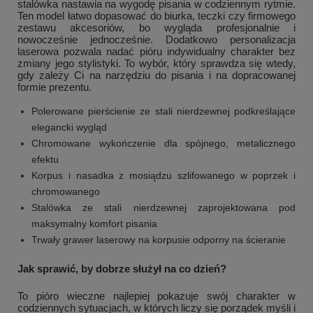
stalówka nastawia na wygodę pisania w codziennym rytmie.
Ten model łatwo dopasować do biurka, teczki czy firmowego
zestawu akcesoriów, bo wygląda profesjonalnie i
nowocześnie jednocześnie. Dodatkowo personalizacja
laserowa pozwala nadać pióru indywidualny charakter bez
zmiany jego stylistyki. To wybór, który sprawdza się wtedy,
gdy zależy Ci na narzędziu do pisania i na dopracowanej
formie prezentu.
Polerowane pierścienie ze stali nierdzewnej podkreślające
elegancki wygląd
Chromowane wykończenie dla spójnego, metalicznego
efektu
Korpus i nasadka z mosiądzu szlifowanego w poprzek i
chromowanego
Stalówka ze stali nierdzewnej zaprojektowana pod
maksymalny komfort pisania
Trwały grawer laserowy na korpusie odporny na ścieranie
Jak sprawić, by dobrze służył na co dzień?
To pióro wieczne najlepiej pokazuje swój charakter w
codziennych sytuacjach, w których liczy się porządek myśli i