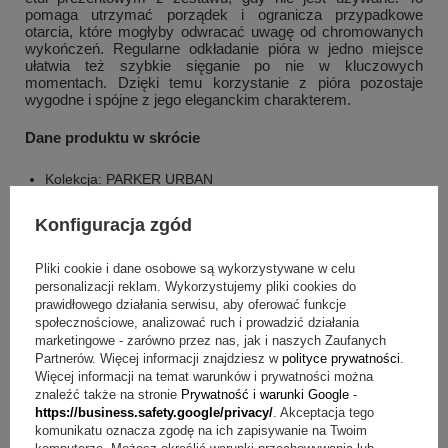
pomaga utrzymać porządek i ogranicza przypadkowe
otarcia, które mogłyby odwracać uwagę od chromowanych
wykończeń. Regularne odkładanie pióra w jedno miejsce
ułatwia też szybkie sięganie po nie w kluczowych
momentach. Dzięki temu korzystanie z pióra pozostaje
wygodne i spójne z jego eleganckim charakterem.
Dane produktu w skrócie
Kolekcja: PARKER URBAN
Design: dynamiczny
Konfiguracja zgód
Pierścienie: polerowane
Materiał pierścieni: stal nierdzewna
Pliki cookie i dane osobowe są wykorzystywane w celu
Wykończenie pierścieni: chromowane
personalizacji reklam. Wykorzystujemy pliki cookies do
Materiał korpusu i nasadki: mosiądz
prawidłowego działania serwisu, aby oferować funkcje
Obróbka korpusu i nasadki: szlifowany w poprzek
społecznościowe, analizować ruch i prowadzić działania
Wykończenie korpusu i nasadki: chromowane
marketingowe - zarówno przez nas, jak i naszych Zaufanych
Partnerów. Więcej informacji znajdziesz w
polityce prywatności
.
+
5
Stalówka: stal nierdzewna
Więcej informacji na temat warunków i prywatności można
Komfort pisania: dla osób praworęcznych i leworęcznych
znaleźć także na stronie
Prywatność i warunki Google
-
Zobacz więcej
Technologia grawerunku: grawer laserowy
https://business.safety.google/privacy/
. Akceptacja tego
komunikatu oznacza zgodę na ich zapisywanie na Twoim
Trwałość graweru: napis odporny na ścieranie i zachowuje