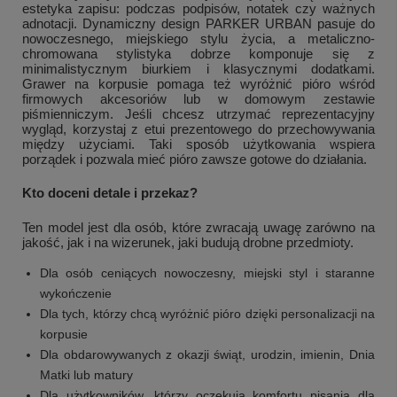
estetyka zapisu: podczas podpisów, notatek czy ważnych
adnotacji. Dynamiczny design PARKER URBAN pasuje do
nowoczesnego, miejskiego stylu życia, a metaliczno-
chromowana stylistyka dobrze komponuje się z
minimalistycznym biurkiem i klasycznymi dodatkami.
Grawer na korpusie pomaga też wyróżnić pióro wśród
firmowych akcesoriów lub w domowym zestawie
piśmienniczym. Jeśli chcesz utrzymać reprezentacyjny
wygląd, korzystaj z etui prezentowego do przechowywania
między użyciami. Taki sposób użytkowania wspiera
porządek i pozwala mieć pióro zawsze gotowe do działania.
Kto doceni detale i przekaz?
Ten model jest dla osób, które zwracają uwagę zarówno na
jakość, jak i na wizerunek, jaki budują drobne przedmioty.
Dla osób ceniących nowoczesny, miejski styl i staranne
wykończenie
Dla tych, którzy chcą wyróżnić pióro dzięki personalizacji na
korpusie
Dla obdarowywanych z okazji świąt, urodzin, imienin, Dnia
Matki lub matury
Dla użytkowników, którzy oczekują komfortu pisania dla