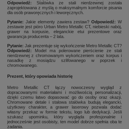
Odpowiedź:
Stalówka ze stali nierdzewnej została
zaprojektowana z myślą o maksymalnym komforcie pisania
dla osób praworęcznych i leworęcznych.
Pytanie:
Jakie elementy zawiera zestaw?
Odpowiedź:
W
zestawie jest pióro Urban Metro Metallic CT, niebieski nabój,
grawer na korpusie, eleganckie etui prezentowe oraz
gwarancja producenta – 2 lata.
Pytanie:
Jak prezentuje się wykończenie Metro Metallic CT?
Odpowiedź:
Model ma polerowane pierścienie ze stali
nierdzewnej z chromowanym wykończeniem oraz korpus i
nasadkę z mosiądzu szlifowanego w poprzek i
chromowanego.
Prezent, który opowiada historię
Metro Metallic CT łączy nowoczesny wygląd z
dopracowanymi materiałami i możliwością personalizacji,
dzięki czemu łatwo dopasować go do osoby oraz okazji.
Chromowane detale i stalowa stalówka budują elegancki,
użytkowy charakter, a grawer laserowy pozwala dodać
własny przekaz w formie tekstu, logo lub dedykacji. Jeśli
szukasz upominku, który wygląda profesjonalnie i
jednocześnie jest osobisty, ten model dobrze spełnia oba te
zadania.