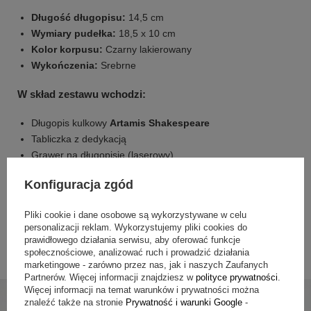
Długość długopisu:
14,5 cm
Wymiary pudełka:
18,5 x 10 cm
Kolor korpusu:
Czarny lakierowany
Wykończenia:
Srebrne
W skład zestawu wchodzi:
+
1
Długopis kulkowy
Artamis Shakespeare
Tabliczka z dedykacją
Zobacz więcej
Grawer na długopisie (laserowy)
Eleganckie etui prezentowe
Konfiguracja zgód
Czarny wkład startowy
Gwarancja producenta – 1 rok
Pliki cookie i dane osobowe są wykorzystywane w celu
Długopis Artamis Shakespeare
to idealny upominek dla
personalizacji reklam. Wykorzystujemy pliki cookies do
osób ceniących sobie elegancję i funkcjonalność. Znakomity
prawidłowego działania serwisu, aby oferować funkcje
wybór na prezent, który będzie nie tylko praktyczny, ale
społecznościowe, analizować ruch i prowadzić działania
także niezapomniany.
marketingowe - zarówno przez nas, jak i naszych Zaufanych
Partnerów. Więcej informacji znajdziesz w
polityce prywatności
.
Więcej informacji na temat warunków i prywatności można
znaleźć także na stronie
Prywatność i warunki Google
-