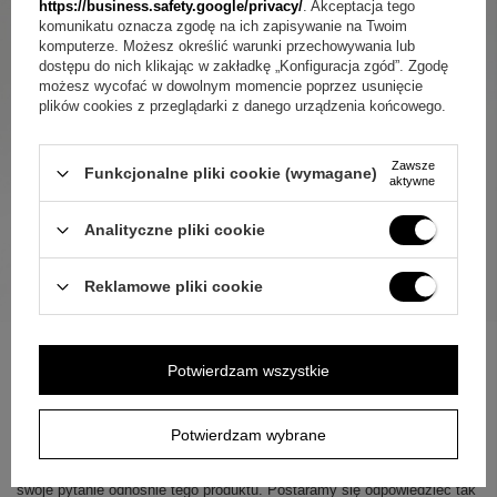
https://business.safety.google/privacy/
. Akceptacja tego
komunikatu oznacza zgodę na ich zapisywanie na Twoim
komputerze. Możesz określić warunki przechowywania lub
dostępu do nich klikając w zakładkę „Konfiguracja zgód”. Zgodę
możesz wycofać w dowolnym momencie poprzez usunięcie
plików cookies z przeglądarki z danego urządzenia końcowego.
Zawsze
Funkcjonalne pliki cookie (wymagane)
aktywne
Analityczne pliki cookie
Reklamowe pliki cookie
Potwierdzam wszystkie
ZAPYTAJ O PRODUKT
Potwierdzam wybrane
Jeżeli powyższy opis jest dla Ciebie niewystarczający, prześlij nam
swoje pytanie odnośnie tego produktu. Postaramy się odpowiedzieć tak