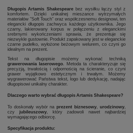
Długopis Artamis Shakespeare
bez wysiłku łączy styl z
komfortem. Dzięki unikalnej mieszance wytrzymałych
materiałów "Soft Touch" oraz współczesnemu designowi, ten
elegancki długopis zachwyca każdego użytkownika. Jego
czarny, lakierowany korpus w połączeniu z eleganckimi
srebrnymi wykończeniami sprawia, że prezentuje się
niezwykle gustownie. Produkt zapakowany jest w eleganckie
czarne pudełko, wyłożone beżowym welurem, co czyni go
idealnym na prezent.
Tekst na długopisie możemy wykonać techniką
grawerowania laserowego
. Metoda ta charakteryzuje się
precyzją, trwałością i odpornością na ścieranie, co czyni
grawer wyjątkowo estetycznym i trwałym. Możemy
wygrawerować Państwa tekst, logo lub dedykację, nadając
długopisowi unikalny charakter.
Dlaczego warto wybrać długopis Artamis Shakespeare?
To doskonały wybór na
prezent biznesowy
,
urodzinowy
,
czy
jubileuszowy
, który zadowoli nawet najbardziej
wymagającego odbiorcę.
Specyfikacja produktu: