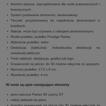
Komfort pisania: zaprojektowane dla osób praworęcznych i
leworęcznych.
System podawania atramentu: dwukanałowy.
Tłoczek: przystosowany do napełniania atramentami w
butelkach.
Naboje: może być używane z nabojami atramentowymi.
Model pudełka: pudełko Prestige Parker.
Wyłożenie pudełka: welur.
Dedykacja (tabliczka): indywidualna dedykacja na
metalowej tabliczce.
Treść tabliczki: dedykacja, grafika lub logo.
Grawerunek na piórze: do 30 znaków włącznie ze spacjami.
Wymiary pudełka: 17,5 x 8 cm.
Wysokość pudełka: 4 cm.
W cenie są ujęte następujące elementy
pióro wieczne Parker IM czarny GT
nabój niebieski do pióra
dowolny grawerunek na piórze (do 30 znaków włącznie ze