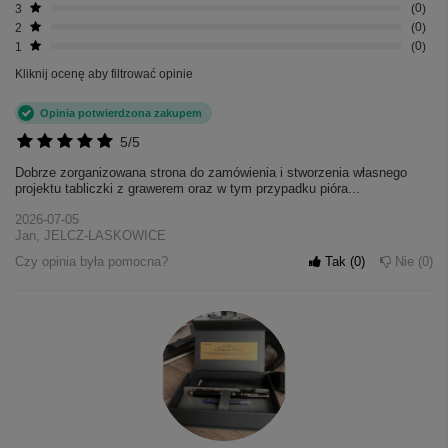
3
0
2
0
1
0
Kliknij ocenę aby filtrować opinie
Opinia potwierdzona zakupem
5/5
Dobrze zorganizowana strona do zamówienia i stworzenia własnego
projektu tabliczki z grawerem oraz w tym przypadku pióra...
2026-07-05
Jan, JELCZ-LASKOWICE
Czy opinia była pomocna?
Tak
0
Nie
0