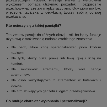
przyzwyczajeń. Pudełko Prestige Parker z welurowym
wyłożeniem pomaga utrzymać porządek i bezpiecznie
przechowywać zestaw między użyciami. Gdy pióro ma być
wręczone, tabliczka z dedykacją tworzy spójną oprawę
przekazania.
Kto ucieszy się z takiej pamiątki?
Ten zestaw pasuje do różnych okazji i ról, bo łączy funkcję
użytkową z możliwością nadania osobistego znaczenia.
Dla osób, które chcą spersonalizować pióro krótkim
napisem.
Dla tych, którzy piszą prawą lub lewą ręką i liczą na
komfort.
+
1
Dla miłośników atramentu, którzy wolą naboje
atramentowe.
Zobacz więcej
Dla osób korzystających z atramentów w butelkach i
tłoczka.
Dla firm szukających gadżetu z logiem przedsiębiorstwa.
Co buduje charakter wykonania i personalizacji?