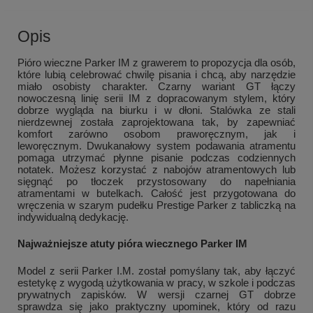
Opis
Pióro wieczne Parker IM z grawerem to propozycja dla osób,
które lubią celebrować chwilę pisania i chcą, aby narzędzie
miało osobisty charakter. Czarny wariant GT łączy
nowoczesną linię serii IM z dopracowanym stylem, który
dobrze wygląda na biurku i w dłoni. Stalówka ze stali
nierdzewnej została zaprojektowana tak, by zapewniać
komfort zarówno osobom praworęcznym, jak i
leworęcznym. Dwukanałowy system podawania atramentu
pomaga utrzymać płynne pisanie podczas codziennych
notatek. Możesz korzystać z nabojów atramentowych lub
sięgnąć po tłoczek przystosowany do napełniania
atramentami w butelkach. Całość jest przygotowana do
wręczenia w szarym pudełku Prestige Parker z tabliczką na
indywidualną dedykację.
Najważniejsze atuty pióra wiecznego Parker IM
Model z serii Parker I.M. został pomyślany tak, aby łączyć
estetykę z wygodą użytkowania w pracy, w szkole i podczas
prywatnych zapisków. W wersji czarnej GT dobrze
sprawdza się jako praktyczny upominek, który od razu