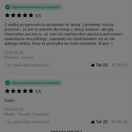
Opinia potwierdzona zakupem
5/5
Z wielką przyjemnością wystawiam te opinię :) ponieważ muszę
przyznać, że jest to prezent dla kolegi z okazji święceń, ale gdy
otworzyłem paczkę to, aż sam sie zachwyciłem jakością wykonania i
opakowania wszystkiego, naprawdę nie spodziewałem się aż tak
dobrego efektu, który ta przesyłka we mnie wzbudziła. Brawo :)
2026-05-20
Mateusz, Łomża
Czy opinia była pomocna?
Tak
0
Nie
0
Opinia potwierdzona zakupem
5/5
Super
2026-02-10
Marek, Poznań, Grunwald
Czy opinia była pomocna?
Tak
0
Nie
0