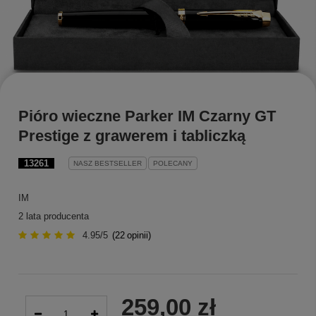
Pióro wieczne Parker IM Czarny GT
Prestige z grawerem i tabliczką
13261
NASZ BESTSELLER
POLECANY
IM
2 lata producenta
4.95/5
(
22
opinii)
259,00 zł