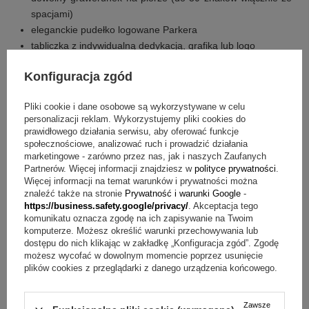
spacjami)
eleganckie pudełko logowane Parkera
tabliczka z indywidualną dedykacją, grafiką lub logo
Torebka Parker
Konfiguracja zgód
gwarancja producenta 2 lata
Pytania przed zakupem o pióro wieczne Parker IM
Pliki cookie i dane osobowe są wykorzystywane w celu
personalizacji reklam. Wykorzystujemy pliki cookies do
prawidłowego działania serwisu, aby oferować funkcje
Pytanie:
Jak długi może być grawer na piórze?
Odpowiedź:
społecznościowe, analizować ruch i prowadzić działania
Na piórze można wykonać dowolny grawerunek do 30
znaków włącznie ze spacjami.
marketingowe - zarówno przez nas, jak i naszych Zaufanych
Partnerów. Więcej informacji znajdziesz w
polityce prywatności
.
Pytanie:
Jak mogę korzystać z atramentu z butelki?
Więcej informacji na temat warunków i prywatności można
Odpowiedź:
Pióro ma możliwość użycia tłoczka
znaleźć także na stronie
Prywatność i warunki Google
-
przystosowanego do napełniania atramentami w butelkach.
https://business.safety.google/privacy/
. Akceptacja tego
komunikatu oznacza zgodę na ich zapisywanie na Twoim
Pytanie:
Jak działa tabliczka z dedykacją w pudełku?
komputerze. Możesz określić warunki przechowywania lub
Odpowiedź:
W pudełku znajduje się metalowa tabliczka z
dostępu do nich klikając w zakładkę „Konfiguracja zgód”. Zgodę
indywidualną dedykacją, na której może być dedykacja,
możesz wycofać w dowolnym momencie poprzez usunięcie
grafika lub logo.
plików cookies z przeglądarki z danego urządzenia końcowego.
Pytanie:
Czy pióro jest wygodne dla osób leworęcznych?
Odpowiedź:
Stalówka została zaprojektowana dla
optymalnego komfortu pisania dla osób praworęcznych i
Zawsze