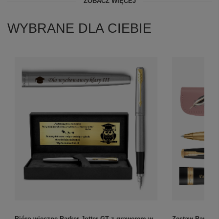
ZOBACZ WIĘCEJ
WYBRANE DLA CIEBIE
Pióro wieczne Parker Jotter GT z grawerem w
Zestaw Parker 