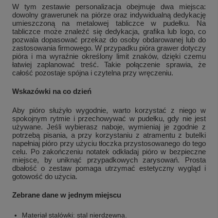
W tym zestawie personalizacja obejmuje dwa miejsca:
dowolny grawerunek na piórze oraz indywidualną dedykację
umieszczoną na metalowej tabliczce w pudełku. Na
tabliczce może znaleźć się dedykacja, grafika lub logo, co
pozwala dopasować przekaz do osoby obdarowanej lub do
zastosowania firmowego. W przypadku pióra grawer dotyczy
pióra i ma wyraźnie określony limit znaków, dzięki czemu
łatwiej zaplanować treść. Takie połączenie sprawia, że
całość pozostaje spójna i czytelna przy wręczeniu.
Wskazówki na co dzień
Aby pióro służyło wygodnie, warto korzystać z niego w
spokojnym rytmie i przechowywać w pudełku, gdy nie jest
używane. Jeśli wybierasz naboje, wymieniaj je zgodnie z
potrzebą pisania, a przy korzystaniu z atramentu z butelki
napełniaj pióro przy użyciu tłoczka przystosowanego do tego
celu. Po zakończeniu notatek odkładaj pióro w bezpieczne
miejsce, by uniknąć przypadkowych zarysowań. Prosta
dbałość o zestaw pomaga utrzymać estetyczny wygląd i
gotowość do użycia.
Zebrane dane w jednym miejscu
Materiał stalówki: stal nierdzewna.