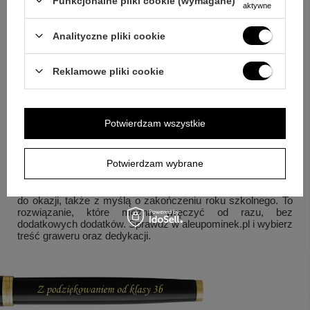
Funkcjonalne pliki cookie (wymagane)
aktywne
leworęcznych.
Pytanie:
Co znajduje się w zestawie?
Odpowiedź:
W
Analityczne pliki cookie
komplecie jest pióro wieczne Parker IM czarny GT, nabój
niebieski do pióra, dowolny grawerunek na piórze, eleganckie
pudełko logowane Parkera, tabliczka z indywidualną
Reklamowe pliki cookie
dedykacją/grafiką/logo, torebka Parker oraz gwarancja
producenta 2 lata.
Na koniec: wybór, który ma sens
Potwierdzam wszystkie
Jeśli szukasz przyboru do pisania, który jednocześnie
dobrze prezentuje się jako upominek, ten zestaw pozwala
Potwierdzam wybrane
połączyć funkcję pióra wiecznego z personalizacją. Czarny
Parker IM GT podkreśla formalny charakter, a grawer na
piórze i tabliczka w pudełku pomagają dopasować przekaz
do okazji, także z myślą o zakończeniu roku szkolnego. To
rozwiązanie, które można wręczyć od razu, bez
dodatkowych dodatków. Sprawdź w aleupominek.pl i wybierz
treść graweru oraz dedykacji.