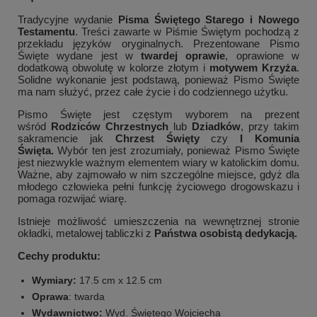
Tradycyjne wydanie
Pisma Świętego Starego i Nowego
Testamentu
. Treści zawarte w Piśmie Świętym pochodzą z
przekładu języków oryginalnych. Prezentowane Pismo
Święte wydane jest w
twardej oprawie
, oprawione w
dodatkową obwolutę w kolorze złotym i
motywem Krzyża
.
Solidne wykonanie jest podstawą, ponieważ Pismo Święte
ma nam służyć, przez całe życie i do codziennego użytku.
Pismo Święte jest częstym wyborem na prezent
wśród
Rodziców Chrzestnych
lub
Dziadków
, przy takim
sakramencie jak
Chrzest Święty
czy
I Komunia
Święta.
Wybór ten jest zrozumiały, ponieważ Pismo Święte
jest niezwykle ważnym elementem wiary w katolickim domu.
Ważne, aby zajmowało w nim szczególne miejsce, gdyż dla
młodego człowieka pełni funkcję życiowego drogowskazu i
pomaga rozwijać wiarę.
Istnieje możliwość umieszczenia na wewnętrznej stronie
okładki, metalowej tabliczki z
Państwa osobistą dedykacją.
Cechy produktu:
Wymiary:
17.5 cm x 12.5 cm
Oprawa
: twarda
Wydawnictwo:
Wyd. Świętego Wojciecha