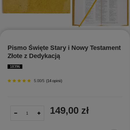
Pismo Święte Stary i Nowy Testament
Złote z Dedykacją
18396
5.00/5
(
14
opinii)
149,00 zł