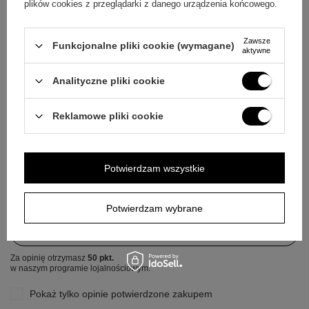
plików cookies z przeglądarki z danego urządzenia końcowego.
Zawsze
Funkcjonalne pliki cookie (wymagane)
aktywne
Wyślij
Analityczne pliki cookie
Reklamowe pliki cookie
OPINIE
5.00
Potwierdzam wszystkie
Liczba wystawionych opinii: 14
+
2
Potwierdzam wybrane
Napisz swoją opinię
Zobacz więcej
Za opinię otrzymasz
50 pkt.
w naszym programie lojalnościowym.
Pokaż tylko opinie potwierdzone zakupem