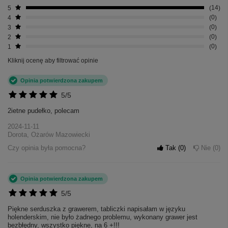
5
14
4
0
3
0
2
0
1
0
Kliknij ocenę aby filtrować opinie
Opinia potwierdzona zakupem
5/5
2ietne pudełko, polecam
2024-11-11
Dorota, Ożarów Mazowiecki
Czy opinia była pomocna?
Tak
0
Nie
0
Opinia potwierdzona zakupem
5/5
Piękne serduszka z grawerem, tabliczki napisałam w języku
holenderskim, nie było żadnego problemu, wykonany grawer jest
bezbłędny, wszystko piękne, na 6 +!!!