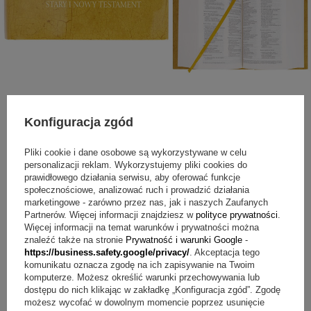
Konfiguracja zgód
ZAPYTAJ O PRODUKT
Pliki cookie i dane osobowe są wykorzystywane w celu
personalizacji reklam. Wykorzystujemy pliki cookies do
Jeżeli powyższy opis jest dla Ciebie niewystarczający, prześlij nam
prawidłowego działania serwisu, aby oferować funkcje
swoje pytanie odnośnie tego produktu. Postaramy się odpowiedzieć tak
społecznościowe, analizować ruch i prowadzić działania
szybko jak tylko będzie to możliwe.
Dane są przetwarzane zgodnie z
marketingowe - zarówno przez nas, jak i naszych Zaufanych
polityką prywatności
. Przesyłając je, akceptujesz jej postanowienia.
Partnerów. Więcej informacji znajdziesz w
polityce prywatności
.
Więcej informacji na temat warunków i prywatności można
znaleźć także na stronie
Prywatność i warunki Google
-
E-mail
https://business.safety.google/privacy/
. Akceptacja tego
komunikatu oznacza zgodę na ich zapisywanie na Twoim
komputerze. Możesz określić warunki przechowywania lub
Pytanie
dostępu do nich klikając w zakładkę „Konfiguracja zgód”. Zgodę
możesz wycofać w dowolnym momencie poprzez usunięcie