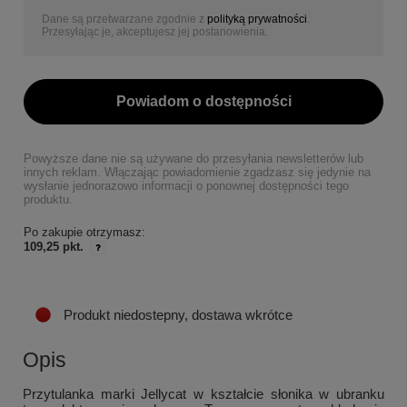
Dane są przetwarzane zgodnie z
polityką prywatności
.
Przesyłając je, akceptujesz jej postanowienia.
Powiadom o dostępności
Powyższe dane nie są używane do przesyłania newsletterów lub
innych reklam. Włączając powiadomienie zgadzasz się jedynie na
wysłanie jednorazowo informacji o ponownej dostępności tego
produktu.
Po zakupie otrzymasz:
109,25 pkt.
Produkt niedostepny, dostawa wkrótce
Opis
Przytulanka marki Jellycat w kształcie słonika w ubranku