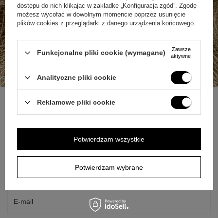
dostępu do nich klikając w zakładkę „Konfiguracja zgód”. Zgodę
możesz wycofać w dowolnym momencie poprzez usunięcie
plików cookies z przeglądarki z danego urządzenia końcowego.
Zawsze
Funkcjonalne pliki cookie (wymagane)
aktywne
Analityczne pliki cookie
Reklamowe pliki cookie
ZAPYTAJ O PRODUKT
Potwierdzam wszystkie
Jeżeli powyższy opis jest dla Ciebie niewystarczający, prześlij nam
swoje pytanie odnośnie tego produktu. Postaramy się odpowiedzieć tak
Potwierdzam wybrane
szybko jak tylko będzie to możliwe.
Dane są przetwarzane zgodnie z
polityką prywatności
. Przesyłając je, akceptujesz jej postanowienia.
E-mail