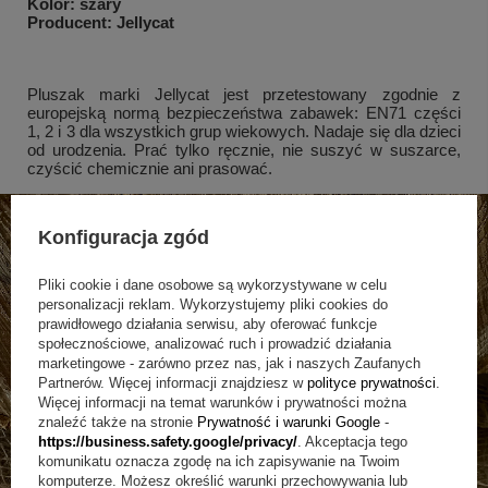
Kolor: szary
Producent: Jellycat
Pluszak marki Jellycat jest przetestowany zgodnie z
europejską normą bezpieczeństwa zabawek: EN71 części
1, 2 i 3 dla wszystkich grup wiekowych. Nadaje się dla dzieci
od urodzenia. Prać tylko ręcznie, nie suszyć w suszarce,
czyścić chemicznie ani prasować.
Konfiguracja zgód
Pliki cookie i dane osobowe są wykorzystywane w celu
personalizacji reklam. Wykorzystujemy pliki cookies do
prawidłowego działania serwisu, aby oferować funkcje
społecznościowe, analizować ruch i prowadzić działania
marketingowe - zarówno przez nas, jak i naszych Zaufanych
Partnerów. Więcej informacji znajdziesz w
polityce prywatności
.
Więcej informacji na temat warunków i prywatności można
znaleźć także na stronie
Prywatność i warunki Google
-
https://business.safety.google/privacy/
. Akceptacja tego
komunikatu oznacza zgodę na ich zapisywanie na Twoim
komputerze. Możesz określić warunki przechowywania lub