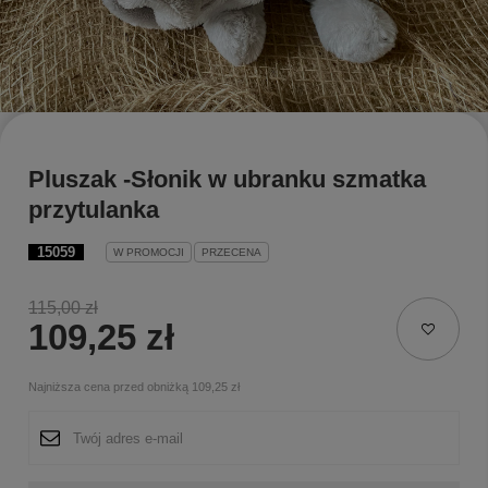
Pluszak -Słonik w ubranku szmatka
przytulanka
15059
W PROMOCJI
PRZECENA
115,00 zł
109,25 zł
Najniższa cena przed obniżką
109,25 zł