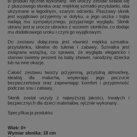
to produkt ręcznie wykonany.
Ten uroczy zestaw składa się
z pluszowego słonika oraz miękkiej szmatki-przytulanki, oba
utrzymane w łagodnym, szarym odcieniu. Pluszowy słonik
jest wyjątkowo przyjemny w dotyku, a jego uszka i trąba
nadają mu sympatycznego, przyjaznego wyglądu. Słonik
ubrany jest w urocze ubranko z wzorem słoników, co dodaje
mu dodatkowego uroku i czyni go wyjątkowym.
Do zestawu dołączona jest również miękka szmatka-
przytulanka, idealna do tulenia i zabawy. Szmatka jest
związana wstążką, co sprawia, że wygląda elegancko i
stanowi świetny prezent na baby shower, narodziny dziecka
lub na inne okazje.
Całość zestawu tworzy przyjemną, przytulną atmosferę,
idealną dla malucha, wspierając jego poczucie
bezpieczeństwa oraz zapewniając komfort i przyjemność
podczas snu i zabawy.
Słonik został uszyty z najwyższej jakości, trwałych i
bezpiecznych dla dzieci materiałów, ręcznie wykonany.
Specyfikacja produktu:
Wiek: 0+
Wymiar słonika: 18 cm