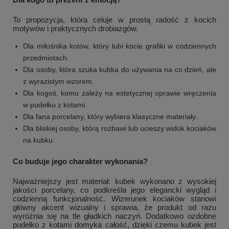
To propozycja, która celuje w prostą radość z kocich
motywów i praktycznych drobiazgów.
Dla miłośnika kotów, który lubi kocie grafiki w codziennych
przedmiotach.
Dla osoby, która szuka kubka do używania na co dzień, ale
z wyrazistym wzorem.
Dla kogoś, komu zależy na estetycznej oprawie wręczenia
w pudełku z kotami.
Dla fana porcelany, który wybiera klasyczne materiały.
Dla bliskiej osoby, którą rozbawi lub ucieszy widok kociaków
na kubku.
Co buduje jego charakter wykonania?
Najważniejszy jest materiał: kubek wykonano z wysokiej
jakości porcelany, co podkreśla jego elegancki wygląd i
codzienną funkcjonalność. Wizerunek kociaków stanowi
główny akcent wizualny i sprawia, że produkt od razu
wyróżnia się na tle gładkich naczyń. Dodatkowo ozdobne
pudełko z kotami domyka całość, dzięki czemu kubek jest