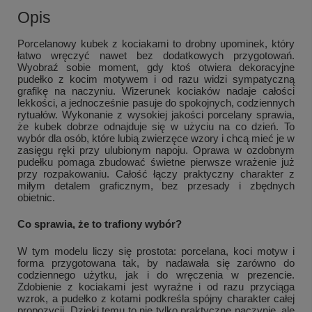
Opis
Porcelanowy kubek z kociakami to drobny upominek, który
łatwo wręczyć nawet bez dodatkowych przygotowań.
Wyobraź sobie moment, gdy ktoś otwiera dekoracyjne
pudełko z kocim motywem i od razu widzi sympatyczną
grafikę na naczyniu. Wizerunek kociaków nadaje całości
lekkości, a jednocześnie pasuje do spokojnych, codziennych
rytuałów. Wykonanie z wysokiej jakości porcelany sprawia,
że kubek dobrze odnajduje się w użyciu na co dzień. To
wybór dla osób, które lubią zwierzęce wzory i chcą mieć je w
zasięgu ręki przy ulubionym napoju. Oprawa w ozdobnym
pudełku pomaga zbudować świetne pierwsze wrażenie już
przy rozpakowaniu. Całość łączy praktyczny charakter z
miłym detalem graficznym, bez przesady i zbędnych
obietnic.
Co sprawia, że to trafiony wybór?
W tym modelu liczy się prostota: porcelana, koci motyw i
forma przygotowana tak, by nadawała się zarówno do
codziennego użytku, jak i do wręczenia w prezencie.
Zdobienie z kociakami jest wyraźne i od razu przyciąga
wzrok, a pudełko z kotami podkreśla spójny charakter całej
propozycji. Dzięki temu to nie tylko praktyczne naczynie, ale