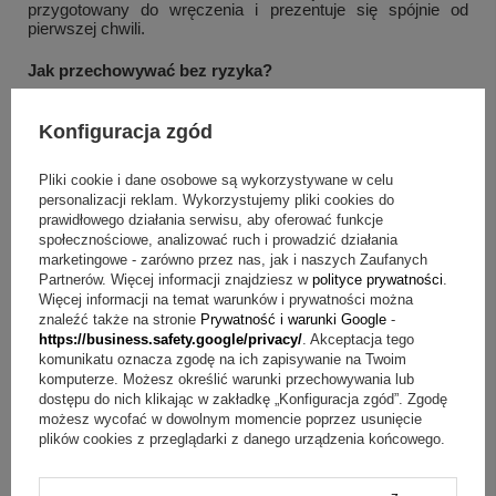
przygotowany do wręczenia i prezentuje się spójnie od
pierwszej chwili.
Jak przechowywać bez ryzyka?
Aby kubek zachował ładny wygląd, myj go delikatnie i unikaj
Konfiguracja zgód
szorstkich materiałów, które mogą rysować powierzchnię.
Po umyciu osusz go, by porcelana prezentowała się
schludnie podczas kolejnego użycia. Jeśli chcesz zachować
Pliki cookie i dane osobowe są wykorzystywane w celu
estetyczną oprawę, przechowuj pudełko w suchym miejscu,
personalizacji reklam. Wykorzystujemy pliki cookies do
tak aby nadal nadawało się do wręczenia lub przechowania
prawidłowego działania serwisu, aby oferować funkcje
kubka.
społecznościowe, analizować ruch i prowadzić działania
marketingowe - zarówno przez nas, jak i naszych Zaufanych
Najważniejsze dane produktu
Partnerów. Więcej informacji znajdziesz w
polityce prywatności
.
Więcej informacji na temat warunków i prywatności można
Materiał: wysokiej jakości porcelana.
znaleźć także na stronie
Prywatność i warunki Google
-
https://business.safety.google/privacy/
. Akceptacja tego
Motyw: wizerunek kociaków.
komunikatu oznacza zgodę na ich zapisywanie na Twoim
Zastosowanie: do codziennego użytku.
komputerze. Możesz określić warunki przechowywania lub
Opakowanie: ozdobne pudełko, również z kotami.
dostępu do nich klikając w zakładkę „Konfiguracja zgód”. Zgodę
Pojemność kubka: 475ml.
możesz wycofać w dowolnym momencie poprzez usunięcie
plików cookies z przeglądarki z danego urządzenia końcowego.
O co pytają najczęściej?