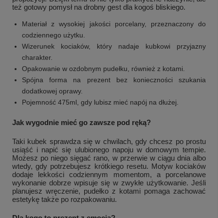
też gotowy pomysł na drobny gest dla kogoś bliskiego.
Materiał z wysokiej jakości porcelany, przeznaczony do
codziennego użytku.
Wizerunek kociaków, który nadaje kubkowi przyjazny
charakter.
Opakowanie w ozdobnym pudełku, również z kotami.
Spójna forma na prezent bez konieczności szukania
dodatkowej oprawy.
Pojemność 475ml, gdy lubisz mieć napój na dłużej.
Jak wygodnie mieć go zawsze pod ręką?
Taki kubek sprawdza się w chwilach, gdy chcesz po prostu
usiąść i napić się ulubionego napoju w domowym tempie.
Możesz po niego sięgać rano, w przerwie w ciągu dnia albo
wtedy, gdy potrzebujesz krótkiego resetu. Motyw kociaków
dodaje lekkości codziennym momentom, a porcelanowe
wykonanie dobrze wpisuje się w zwykłe użytkowanie. Jeśli
planujesz wręczenie, pudełko z kotami pomaga zachować
estetykę także po rozpakowaniu.
Dla kogo to prezent z emocją?