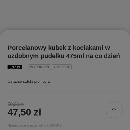
Porcelanowy kubek z kociakami w
ozdobnym pudełku 475ml na co dzień
19739
W PROMOCJI
PRZECENA
Ostatnie sztuki promocja
50,00 zł
47,50 zł
Najniższa cena przed obniżką
50,00 zł