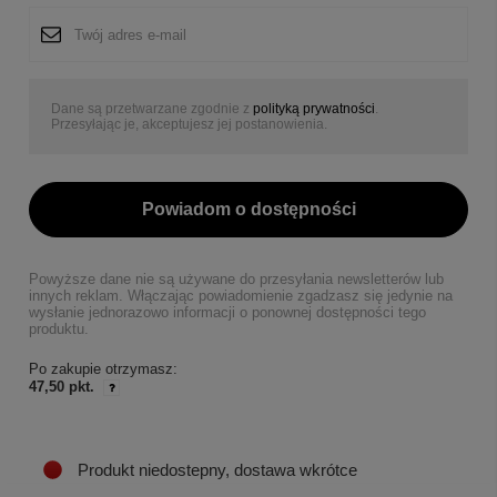
Dane są przetwarzane zgodnie z
polityką prywatności
.
Przesyłając je, akceptujesz jej postanowienia.
Powiadom o dostępności
Powyższe dane nie są używane do przesyłania newsletterów lub
innych reklam. Włączając powiadomienie zgadzasz się jedynie na
wysłanie jednorazowo informacji o ponownej dostępności tego
produktu.
Po zakupie otrzymasz:
47,50 pkt.
Produkt niedostepny, dostawa wkrótce