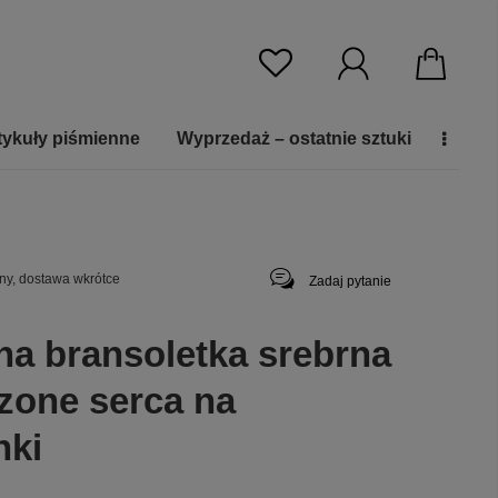
tykuły piśmienne
Wyprzedaż – ostatnie sztuki
ny, dostawa wkrótce
Zadaj pytanie
na bransoletka srebrna
czone serca na
nki