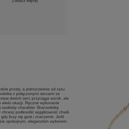
Zobacz więcej
dzie prosty, a jednocześnie od razu
oletka z połączonymi sercami ze
Motyw dwóch serc przyciąga wzrok, ale
do wielu okazji. Ręczne wykonanie
j osobisty charakter. Bransoletkę
 chcesz podkreślić wyjątkowość chwili.
gdy liczy się gest i znaczenie. Jeśli
ędzie spokojnym, eleganckim wyborem.