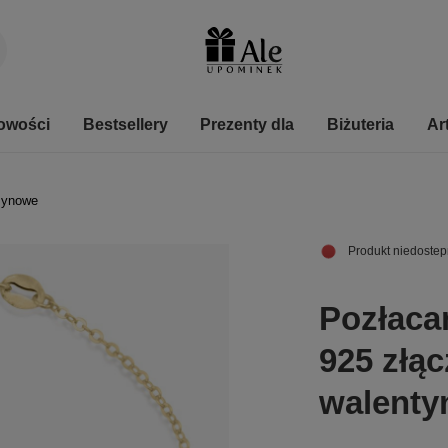
owości
Bestsellery
Prezenty dla
Biżuteria
Ar
zynowe
Produkt niedostep
Pozłaca
925 złą
walenty