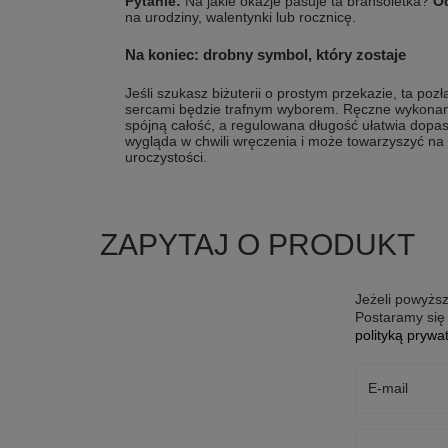
Pytanie:
Na jakie okazje pasuje ta bransoletka?
O
na urodziny, walentynki lub rocznicę.
Na koniec: drobny symbol, który zostaje
Jeśli szukasz biżuterii o prostym przekazie, ta po
sercami będzie trafnym wyborem. Ręczne wykonani
spójną całość, a regulowana długość ułatwia dopas
wygląda w chwili wręczenia i może towarzyszyć na
uroczystości.
ZAPYTAJ O PRODUKT
Jeżeli powyższ
Postaramy się 
polityką prywa
E-mail