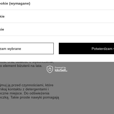
cookie (wymagane)
nym stylu i czytelnym motywie.
kie
kie
ebra
dzam wybrane
Potwierdzam 
worzą spójny motyw, który łatwo
 nadaje całości elegancki wygląd i
ność oraz dbałość o wykończenie,
 element biżuterii na lata.
muj ją przed czynnościami, które
kaj kontaktu z detergentami i
ieczne miejsce. Do odświeżenia
reczką. Takie proste nawyki pomagają