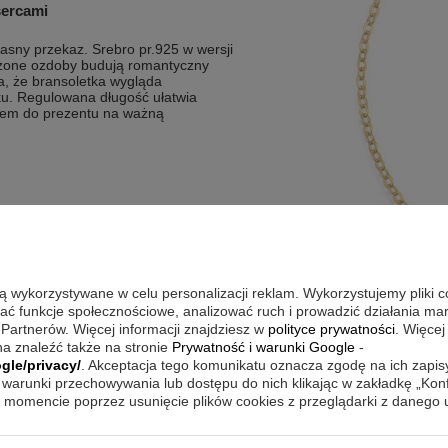
sercami
jasny przekaz. Srebro pr.925 w wersji
łączone ozdoby budują romantyczny
a, że bransoletka wygląda
ku. Regulowana długość ułatwia
iem do prezentu na ważną
ie
ub rocznicę
są wykorzystywane w celu personalizacji reklam. Wykorzystujemy pliki 
wać funkcje społecznościowe, analizować ruch i prowadzić działania m
 Partnerów. Więcej informacji znajdziesz w
polityce prywatności
. Więcej
z postawić na minimalizm i symbolikę.
a znaleźć także na stronie
Prywatność i warunki Google
-
ami w podobnym charakterze, aby
gle/privacy/
. Akceptacja tego komunikatu oznacza zgodę na ich zapi
rze wygląda zarówno w codziennych
ch. Taki detal potrafi subtelnie
warunki przechowywania lub dostępu do nich klikając w zakładkę „Kon
momencie poprzez usunięcie plików cookies z przeglądarki z danego