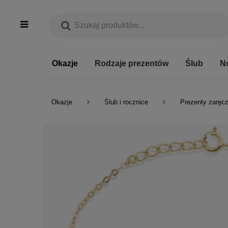
Okazje
Rodzaje prezentów
Ślub
N
Okazje
Ślub i rocznice
Prezenty zaręc