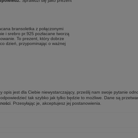
dpowiedź:
Sprawdzi się jako prezent
złacana bransoletka z połączonymi
e i srebro pr.925 pozłacane tworzą
owanie. To prezent, który dobrze
 co dzień, przypominając o ważnej
y opis jest dla Ciebie niewystarczający, prześlij nam swoje pytanie odn
odpowiedzieć tak szybko jak tylko będzie to możliwe.
Dane są przetwa
tności
. Przesyłając je, akceptujesz jej postanowienia.