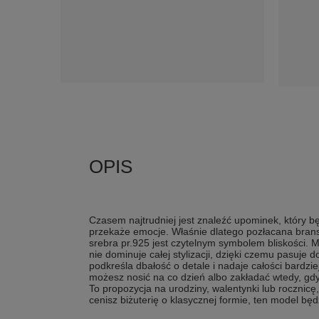
Czasem najtrudniej jest znaleźć upominek, który bę
przekaże emocje. Właśnie dlatego pozłacana brans
srebra pr.925 jest czytelnym symbolem bliskości. 
nie dominuje całej stylizacji, dzięki czemu pasuje 
podkreśla dbałość o detale i nadaje całości bardzie
możesz nosić na co dzień albo zakładać wtedy, gdy
To propozycja na urodziny, walentynki lub rocznicę, 
cenisz biżuterię o klasycznej formie, ten model b