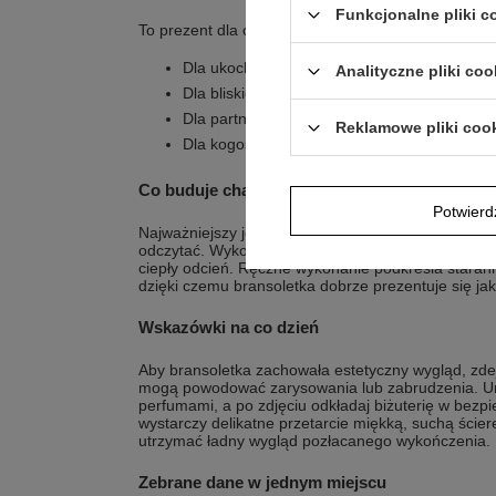
Funkcjonalne pliki 
To prezent dla osób, które lubią biżuterię o spokoj
Dla ukochanej osoby na walentynki
Analityczne pliki coo
Dla bliskiej osoby z okazji urodzin
Dla partnerki lub partnera na rocznicę
Reklamowe pliki coo
Dla kogoś, kto ceni pozłacane dodatki ze sr
Co buduje charakter wykonania?
Potwier
Najważniejszy jest detal: dwie połączone ozdoby t
odczytać. Wykonanie ze srebra pr. 925 pozłacanego
ciepły odcień. Ręczne wykonanie podkreśla staran
dzięki czemu bransoletka dobrze prezentuje się jako
Wskazówki na co dzień
Aby bransoletka zachowała estetyczny wygląd, zdej
mogą powodować zarysowania lub zabrudzenia. Uni
perfumami, a po zdjęciu odkładaj biżuterię w bezp
wystarczy delikatne przetarcie miękką, suchą ście
utrzymać ładny wygląd pozłacanego wykończenia.
Zebrane dane w jednym miejscu