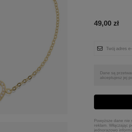
49,00 zł
Dane są przetwa
akceptujesz jej p
Powyższe dane nie s
reklam. Włączając p
jednorazowo informa