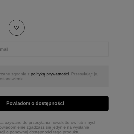
rzane zgodnie z
polityką prywatności
. Przesyłając je,
ostanowienia.
Powiadom o dostępności
ą używane do przesyłania newsletterów lub innych
owiadomienie zgadzasz się jedynie na wysłanie
cji o ponownej dostępności tego produktu.