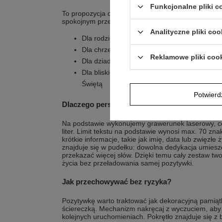
Funkcjonalne pliki 
To propozycja dla osób, które chcą podarować pami
spokojnym przekazem.
Analityczne pliki coo
Dla rodziców, którzy chcą upamiętnić pierws
Dla chrzestnych, którzy szukają prezentu z
Reklamowe pliki coo
Dla dziadków, którzy lubią pamiątki z melod
Dla bliskich, którzy wybierają upominek pas
Świętą
Potwier
Dlaczego personalizacja w pudełku z tabliczką
Na podstawie wykonujemy grawerunek laserowy, co d
liter. Limit tekstu na podstawie wynosi max. 70 zna
krótkie informacje, takie jak imię, data lub zwięzłe
znajduje się w pudełku: dowolna dedykacja umieszc
przekazać więcej słów. Dzięki temu cały zestaw two
życia bez przeładowania samej pozytywki.
Jak przechowywać bez ryzyka?
Pozytywkę warto traktować jak dekoracyjną pamiątk
ściereczką. Mechanizm nakręcaj z wyczuciem, aby r
kolejnych uruchomieniach. Pokrętło znajduje się 