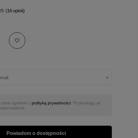
/5
(
16
opinii)
rzane zgodnie z
polityką prywatności
. Przesyłając je,
ostanowienia.
Powiadom o dostępności