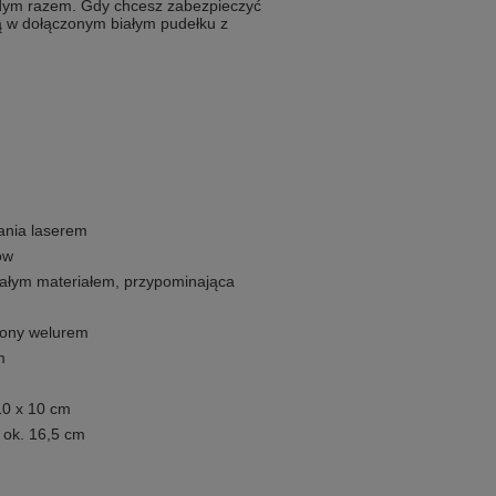
ażdym razem. Gdy chcesz zabezpieczyć
ą w dołączonym białym pudełku z
ania laserem
ów
białym materiałem, przypominająca
żony welurem
m
10 x 10 cm
 ok. 16,5 cm