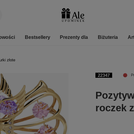
owości
Bestsellery
Prezenty dla
Biżuteria
Ar
urki złote
22347
P
Pozytyw
roczek z