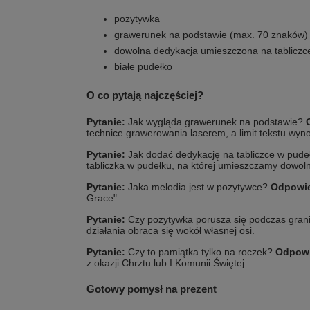
pozytywka
grawerunek na podstawie (max. 70 znaków)
dowolna dedykacja umieszczona na tabliczc
białe pudełko
O co pytają najczęściej?
Pytanie:
Jak wygląda grawerunek na podstawie?
technice grawerowania laserem, a limit tekstu wyn
Pytanie:
Jak dodać dedykację na tabliczce w pud
tabliczka w pudełku, na której umieszczamy dowoln
Pytanie:
Jaka melodia jest w pozytywce?
Odpowi
Grace".
Pytanie:
Czy pozytywka porusza się podczas gran
działania obraca się wokół własnej osi.
Pytanie:
Czy to pamiątka tylko na roczek?
Odpowi
z okazji Chrztu lub I Komunii Świętej.
Gotowy pomysł na prezent