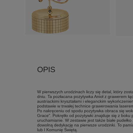
W pierwszych urodzinach liczy się detal, który zo
dniu. Ta pozłacana pozytywka Anioł z grawerem łą
austriackimi kryształami i eleganckim wykończen
podstawie w trwałej technice grawerowania laserem,
Po nakręceniu od spodu pozytywka obraca się wokó
Grace". Pokrętło od pozytywki znajduje się z boku
uruchamianie. W zestawie jest także białe pudełko 
dowolną dedykację na pierwsze urodzinki. To pamią
lub I Komunię Świętą.