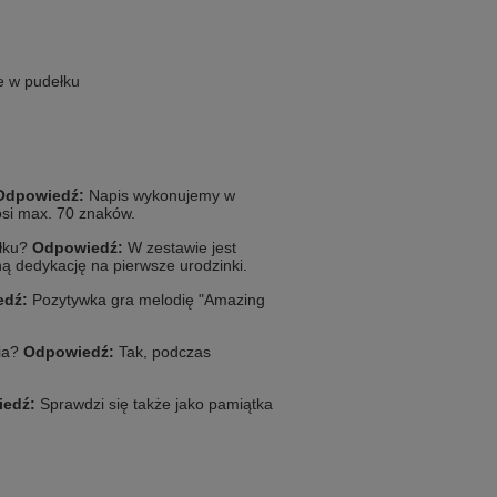
e w pudełku
Odpowiedź:
Napis wykonujemy w
osi max. 70 znaków.
ełku?
Odpowiedź:
W zestawie jest
ą dedykację na pierwsze urodzinki.
edź:
Pozytywka gra melodię "Amazing
ia?
Odpowiedź:
Tak, podczas
edź:
Sprawdzi się także jako pamiątka