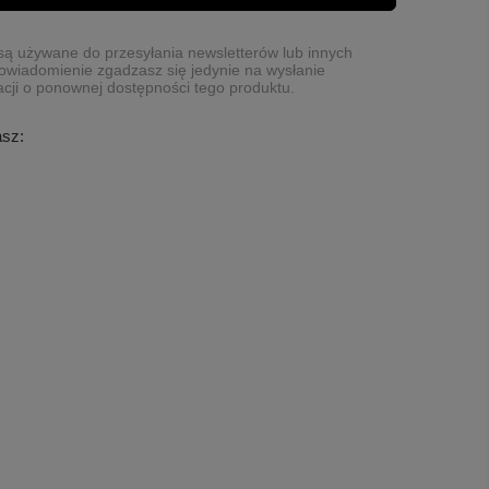
ą używane do przesyłania newsletterów lub innych
owiadomienie zgadzasz się jedynie na wysłanie
cji o ponownej dostępności tego produktu.
asz: