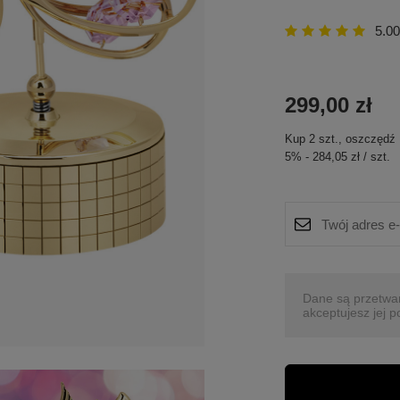
5.00
299,00 zł
Kup
2
szt.
, oszczędź
5
%
-
284,05 zł
/
szt.
Dane są przetwa
akceptujesz jej p