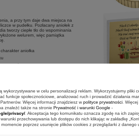
enia, a przy tym daje dwa miejsca na
liczce w pudełku. Pozłacany aniołek z
dia tworzy ciepłe tło do wspominania
wyłożone welurem, więc pamiątka
kę.
charakter aniołka
ku
czas grania
ytelność dedykacji
ą dedykację na pierwsze urodzinki
są wykorzystywane w celu personalizacji reklam. Wykorzystujemy pliki 
wać funkcje społecznościowe, analizować ruch i prowadzić działania m
 Partnerów. Więcej informacji znajdziesz w
polityce prywatności
. Więcej
prawę, aby pozłacane detale i
a znaleźć także na stronie
Prywatność i warunki Google
-
abliczką pomaga zbudować elegancki
gle/privacy/
. Akceptacja tego komunikatu oznacza zgodę na ich zapi
ści pozytywka może stać w miejscu,
 dziecka lub w salonie. Dzięki temu
warunki przechowywania lub dostępu do nich klikając w zakładkę „Kon
towarzyszy codziennym chwilom.
momencie poprzez usunięcie plików cookies z przeglądarki z danego