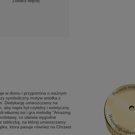
Zobacz więcej
staje w domu i przypomina o ważnym
czy symboliczny motyw aniołka z
iem. Dedykację umieszczamy na
 aby napis był czytelny i estetyczny.
ł własnej osi i gra melodię "Amazing
 podstawy, co ułatwia wygodne
z tabliczką, na której umieszczamy
tka, która pasuje również na Chrzest