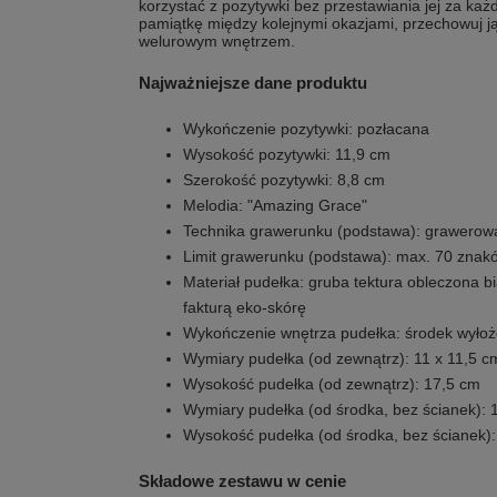
korzystać z pozytywki bez przestawiania jej za k
pamiątkę między kolejnymi okazjami, przechowuj j
welurowym wnętrzem.
Najważniejsze dane produktu
Wykończenie pozytywki: pozłacana
Wysokość pozytywki: 11,9 cm
Szerokość pozytywki: 8,8 cm
Melodia: "Amazing Grace"
Technika grawerunku (podstawa): grawerow
Limit grawerunku (podstawa): max. 70 znak
Materiał pudełka: gruba tektura obleczona 
fakturą eko-skórę
Wykończenie wnętrza pudełka: środek wyło
Wymiary pudełka (od zewnątrz): 11 x 11,5 c
Wysokość pudełka (od zewnątrz): 17,5 cm
Wymiary pudełka (od środka, bez ścianek): 
Wysokość pudełka (od środka, bez ścianek):
Składowe zestawu w cenie