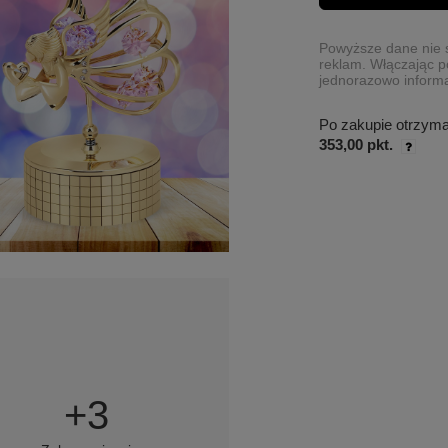
Powyższe dane nie s
reklam. Włączając p
jednorazowo informa
Po zakupie otrzym
353,00 pkt.
+
3