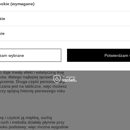
cookie (wymagane)
ątkę z osobistą dedykacją i
kie
ze urodzinki w wyjątkowej formie
 grawerunkiem na podstawie
kie
ią i dekoracyjnym charakterem
ujący także na Chrzest lub I Komunię
dzam wybrane
Potwierdzam 
 robi różnicę?
aje trwały efekt i estetyczną linię
ków, dlatego najlepiej sprawdzają się
 życzenia. Druga część personalizacji
zana jest na tabliczce, więc możesz
rzy spójną historię pierwszego roku
ę i czyścić ją miękką, suchą
uch i melodia działały płynnie przy
z boku podstawy, więc można wygodnie