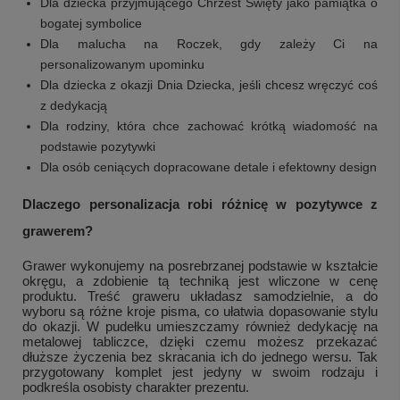
Dla dziecka przyjmującego Chrzest Święty jako pamiątka o
bogatej symbolice
Dla malucha na Roczek, gdy zależy Ci na
personalizowanym upominku
Dla dziecka z okazji Dnia Dziecka, jeśli chcesz wręczyć coś
z dedykacją
Dla rodziny, która chce zachować krótką wiadomość na
podstawie pozytywki
Dla osób ceniących dopracowane detale i efektowny design
Dlaczego personalizacja robi różnicę w pozytywce z
grawerem?
Grawer wykonujemy na posrebrzanej podstawie w kształcie
okręgu, a zdobienie tą techniką jest wliczone w cenę
produktu. Treść graweru układasz samodzielnie, a do
wyboru są różne kroje pisma, co ułatwia dopasowanie stylu
do okazji. W pudełku umieszczamy również dedykację na
metalowej tabliczce, dzięki czemu możesz przekazać
dłuższe życzenia bez skracania ich do jednego wersu. Tak
przygotowany komplet jest jedyny w swoim rodzaju i
podkreśla osobisty charakter prezentu.