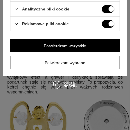
pudełku.
Analityczne pliki cookie
Pytanie:
Jakie wykończenie ma pozytywka?
Odpowiedź:
Podstawa jest posrebrzana, figura aniołka pozłacana, a
całość zdobią białe kryształki.
Reklamowe pliki cookie
Pytanie:
Na jakie okazje pasuje ten model?
Odpowiedź:
Sprawdzi się na Chrzest, Roczek, Dzień Dziecka oraz inne
okazje, gdy chcesz podarować pamiątkę z grawerem.
Potwierdzam wszystkie
Gotowy pomysł na prezent
Jeśli zależy Ci na upominku, który łączy symbolikę anioła z
Potwierdzam wybrane
trwałą personalizacją, ten zestaw będzie trafnym wyborem.
Melodia Its a Small World. oraz obracająca się postać tworzą
wyjątkowy efekt, a grawer i dedykacja sprawiają, że
podarunek staje się naprawdę osobisty. To propozycja, do
której chętnie się wraca przy ważnych rodzinnych
wspomnieniach.
+
4
Zobacz więcej