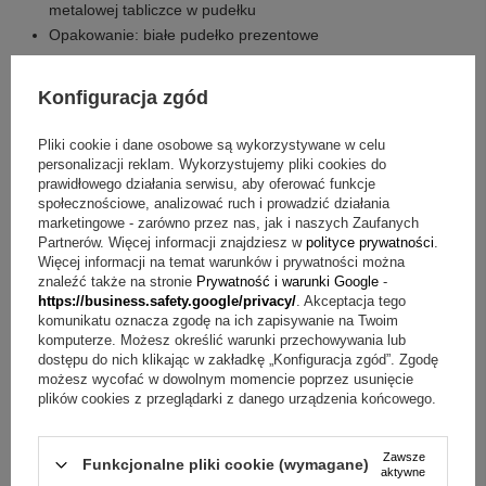
metalowej tabliczce w pudełku
Opakowanie: białe pudełko prezentowe
Składowe zestawu w cenie
Konfiguracja zgód
pozytywka archanioł
Pliki cookie i dane osobowe są wykorzystywane w celu
dowolny grawerunek na podstawie (maksymalnie 70
personalizacji reklam. Wykorzystujemy pliki cookies do
znaków)
prawidłowego działania serwisu, aby oferować funkcje
dowolna dedykacja na metalowej tabliczce w pudełku
społecznościowe, analizować ruch i prowadzić działania
marketingowe - zarówno przez nas, jak i naszych Zaufanych
białe pudełko prezentowe
Partnerów. Więcej informacji znajdziesz w
polityce prywatności
.
Więcej informacji na temat warunków i prywatności można
O co pytają najczęściej?
znaleźć także na stronie
Prywatność i warunki Google
-
https://business.safety.google/privacy/
. Akceptacja tego
Pytanie:
Jak uruchomić pozytywkę?
Odpowiedź:
komunikatu oznacza zgodę na ich zapisywanie na Twoim
Wystarczy delikatnie ją nakręcić, aby postać anioła zaczęła
komputerze. Możesz określić warunki przechowywania lub
się obracać i pojawiła się melodia Its a Small World.
dostępu do nich klikając w zakładkę „Konfiguracja zgód”. Zgodę
możesz wycofać w dowolnym momencie poprzez usunięcie
Pytanie:
Jak zamówić grawerunek na podstawie?
plików cookies z przeglądarki z danego urządzenia końcowego.
Odpowiedź:
Podajesz własną treść, a wykonamy dowolny
grawerunek na podstawie (maksymalnie 70 znaków).
Pytanie:
Czy w pudełku jest dedykacja?
Odpowiedź:
Tak,
Zawsze
Funkcjonalne pliki cookie (wymagane)
w zestawie jest dowolna dedykacja na metalowej tabliczce w
aktywne