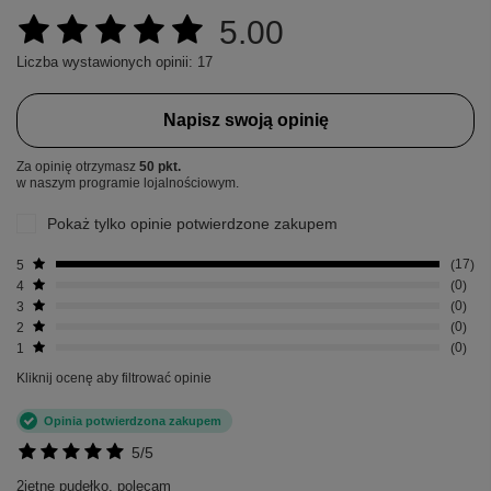
5.00
Liczba wystawionych opinii: 17
Napisz swoją opinię
Za opinię otrzymasz
50 pkt.
w naszym programie lojalnościowym.
Pokaż tylko opinie potwierdzone zakupem
5
17
4
0
3
0
2
0
1
0
Kliknij ocenę aby filtrować opinie
Opinia potwierdzona zakupem
5/5
2ietne pudełko, polecam