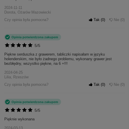
2024-11-11
Dorota, Ożarów Mazowiecki
Czy opinia była pomocna?
Tak
0
Nie
0
Opinia potwierdzona zakupem
5/5
Piękne serduszka z grawerem, tabliczki napisałam w języku
holenderskim, nie było żadnego problemu, wykonany grawer jest
bezbłędny, wszystko piękne, na 6 +!!!
2024-04-25
Lilia, Rzeszów
Czy opinia była pomocna?
Tak
0
Nie
0
Opinia potwierdzona zakupem
5/5
Pięknie wykonana
2024-03-13