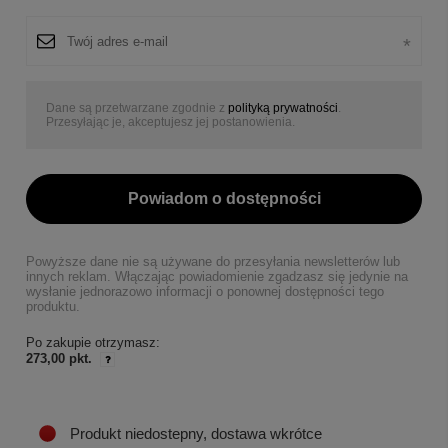
Dane są przetwarzane zgodnie z
polityką prywatności
.
Przesyłając je, akceptujesz jej postanowienia.
Powiadom o dostępności
Powyższe dane nie są używane do przesyłania newsletterów lub
innych reklam. Włączając powiadomienie zgadzasz się jedynie na
wysłanie jednorazowo informacji o ponownej dostępności tego
produktu.
Po zakupie otrzymasz:
273,00 pkt.
Produkt niedostepny, dostawa wkrótce