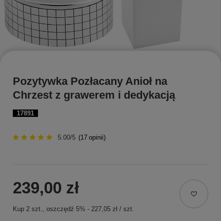
Pozytywka Pozłacany Anioł na
Chrzest z grawerem i dedykacją
17891
5.00/5
(
17
opinii)
239,00 zł
Kup
2
szt.
, oszczędź
5
%
-
227,05 zł
/
szt.