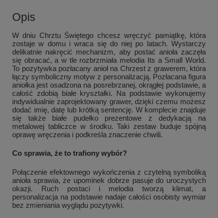
Opis
W dniu Chrztu Świętego chcesz wręczyć pamiątkę, która
zostaje w domu i wraca się do niej po latach. Wystarczy
delikatnie nakręcić mechanizm, aby postać anioła zaczęła
się obracać, a w tle rozbrzmiała melodia Its a Small World.
To pozytywka pozłacany anioł na Chrzest z grawerem, która
łączy symboliczny motyw z personalizacją. Pozłacana figura
aniołka jest osadzona na posrebrzanej, okrągłej podstawie, a
całość zdobią białe kryształki. Na podstawie wykonujemy
indywidualnie zaprojektowany grawer, dzięki czemu możesz
dodać imię, datę lub krótką sentencję. W komplecie znajduje
się także białe pudełko prezentowe z dedykacją na
metalowej tabliczce w środku. Taki zestaw buduje spójną
oprawę wręczenia i podkreśla znaczenie chwili.
Co sprawia, że to trafiony wybór?
Połączenie efektownego wykończenia z czytelną symboliką
anioła sprawia, że upominek dobrze pasuje do uroczystych
okazji. Ruch postaci i melodia tworzą klimat, a
personalizacja na podstawie nadaje całości osobisty wymiar
bez zmieniania wyglądu pozytywki.