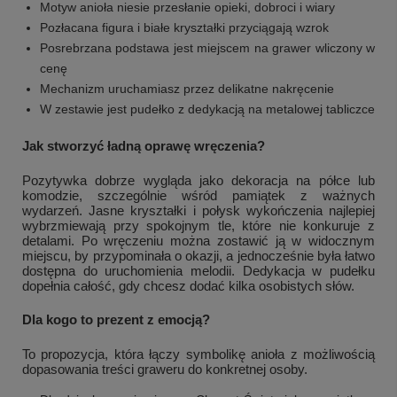
Motyw anioła niesie przesłanie opieki, dobroci i wiary
Pozłacana figura i białe kryształki przyciągają wzrok
Posrebrzana podstawa jest miejscem na grawer wliczony w
cenę
Mechanizm uruchamiasz przez delikatne nakręcenie
W zestawie jest pudełko z dedykacją na metalowej tabliczce
Jak stworzyć ładną oprawę wręczenia?
Pozytywka dobrze wygląda jako dekoracja na półce lub
komodzie, szczególnie wśród pamiątek z ważnych
wydarzeń. Jasne kryształki i połysk wykończenia najlepiej
wybrzmiewają przy spokojnym tle, które nie konkuruje z
detalami. Po wręczeniu można zostawić ją w widocznym
miejscu, by przypominała o okazji, a jednocześnie była łatwo
dostępna do uruchomienia melodii. Dedykacja w pudełku
dopełnia całość, gdy chcesz dodać kilka osobistych słów.
Dla kogo to prezent z emocją?
To propozycja, która łączy symbolikę anioła z możliwością
dopasowania treści graweru do konkretnej osoby.