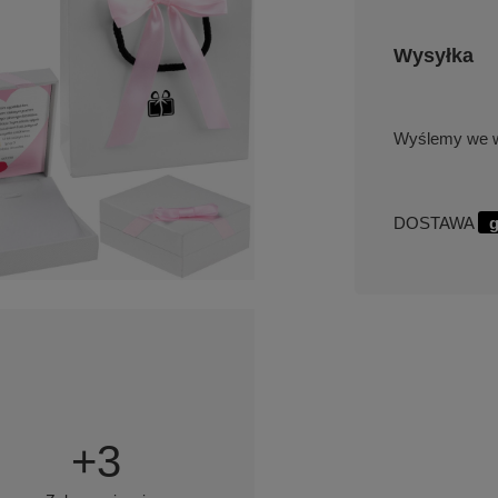
Wysyłka
we w
DOSTAWA
g
+
3