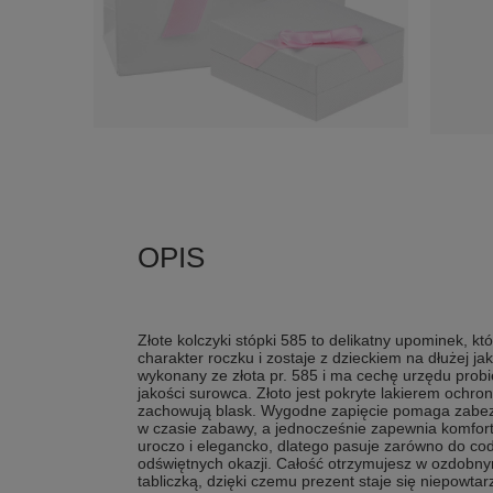
Złote kolczyki stópki 585 to delikatny upominek, kt
charakter roczku i zostaje z dzieckiem na dłużej j
wykonany ze złota pr. 585 i ma cechę urzędu prob
jakości surowca. Złoto jest pokryte lakierem ochro
zachowują blask. Wygodne zapięcie pomaga zabez
w czasie zabawy, a jednocześnie zapewnia komfor
uroczo i elegancko, dlatego pasuje zarówno do codzi
odświętnych okazji. Całość otrzymujesz w ozdobn
tabliczką, dzięki czemu prezent staje się niepowta