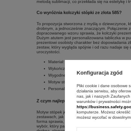
metodą sublimacji, co przekłada się na estetykę i t
Co wyróżnia kolczyki stópki ze złota 585?
To propozycja stworzona z myślą o dziewczynce, 
drobnym, a jednocześnie znaczącym. Połączenie zło
dopracowanego wzoru sprawia, że kolczyki prezent
Dużym atutem jest personalizowana tabliczka w p
prezentowi osobisty charakter bez dopowiadania z
zestaw, który wygląda spójnie i od razu nadaje się
uroczystości.
Materiał: złoto pr. 585 z cechą urzędu probi
Wykończenie złota lakierem ochronnym dla 
Konfiguracja zgód
Wygodne zapięcie zwiększające bezpieczeń
Motyw stópek łączący urok z eleganckim w
Pliki cookie i dane osobowe 
Personalizowana tabliczka w ozdobnym pude
działania serwisu, aby ofero
nas, jak i naszych Zaufanych
Z czym najlepiej go łączyć?
warunków i prywatności możn
https://business.safety.goo
Motyw stópek jest subtelny, więc dobrze wygląda 
komputerze. Możesz określić 
zestawach, jak i przy bardziej uroczystych stylizac
możesz wycofać w dowolnym 
forma sprawia, że kolczyki nie dominują, a jedyni
wybór, który pasuje do okazji takich jak roczek, a 
drobna, elegancka biżuteria. Jeśli zależy Ci na efek