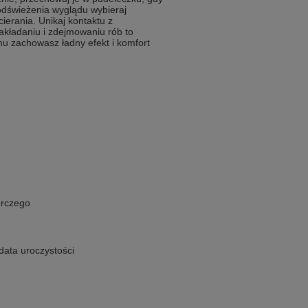
odświeżenia wyglądu wybieraj
ierania. Unikaj kontaktu z
zakładaniu i zdejmowaniu rób to
mu zachowasz ładny efekt i komfort
erczego
 data uroczystości