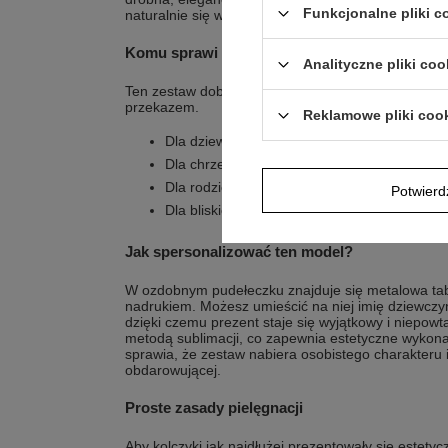
Funkcjonalne pliki 
naturalnie się w to wpisuje.
Komu sprawi największą radość?
Analityczne pliki coo
Ten zestaw dobrze odpowiada na różne potrzeby o
przekazem.
Reklamowe pliki coo
Dla dziewczynki, która otrzymuje pamiątkę z 
Dla chrześnicy, gdy chcesz podarować drobn
Dla rodziców, którzy cenią trwałą pamiątkę 
Potwier
Dla bliskich, którzy chcą wręczyć prezent g
Jak spersonalizować ten model?
W ozdobnym pudełeczku znajduje się metalowa ta
nadrukiem. Możesz umieścić na niej imię dziewczynk
dzięki czemu prezent staje się wyjątkowy i niepow
metodą sublimacji, co zapewnia estetyczne wykonan
sprawia, że zestaw nabiera osobistego charakteru i
obdarowującej.
Proste zasady pielęgnacji
Aby kolczyki jak najdłużej prezentowały się estety