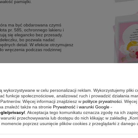
rwałość pamiątki.
która ma być obdarowana czymś
ta pr. 585, ochronnego lakieru i
ują się elegancko bez przesady.
udełeczku, bo pozwala nadać
będnych detali. W efekcie otrzymujesz
 do wręczenia podczas rodzinnej
erczego
dłuższego zachowania blasku
stwo noszenia
yglądem
są wykorzystywane w celu personalizacji reklam. Wykorzystujemy pliki 
łeczku tworząca unikatowy prezent
wać funkcje społecznościowe, analizować ruch i prowadzić działania m
 Partnerów. Więcej informacji znajdziesz w
polityce prywatności
. Więcej
a znaleźć także na stronie
Prywatność i warunki Google
-
gle/privacy/
. Akceptacja tego komunikatu oznacza zgodę na ich zapi
zarówno w prostych, codziennych
warunki przechowywania lub dostępu do nich klikając w zakładkę „Kon
jach na rodzinne spotkania. Delikatna
momencie poprzez usunięcie plików cookies z przeglądarki z danego
e dodają dziewczęcego akcentu. To
jednocześnie pozostaje na później jako
cie „ładnie, ale z klasą”, ten wzór