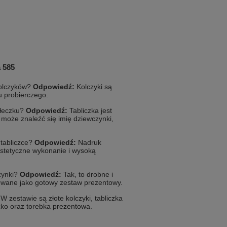
a 585
kolczyków?
Odpowiedź:
Kolczyki są
u probierczego.
ełeczku?
Odpowiedź:
Tabliczka jest
może znaleźć się imię dziewczynki,
tabliczce?
Odpowiedź:
Nadruk
estetyczne wykonanie i wysoką
zynki?
Odpowiedź:
Tak, to drobne i
towane jako gotowy zestaw prezentowy.
W zestawie są złote kolczyki, tabliczka
ko oraz torebka prezentowa.