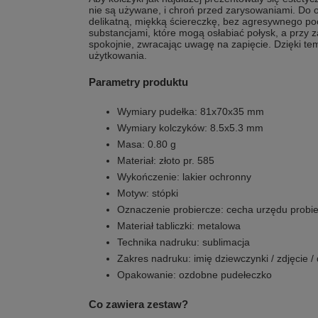
nie są używane, i chroń przed zarysowaniami. Do 
delikatną, miękką ściereczkę, bez agresywnego poc
substancjami, które mogą osłabiać połysk, a przy 
spokojnie, zwracając uwagę na zapięcie. Dzięki te
użytkowania.
Parametry produktu
Wymiary pudełka: 81x70x35 mm
Wymiary kolczyków: 8.5x5.3 mm
Masa: 0.80 g
Materiał: złoto pr. 585
Wykończenie: lakier ochronny
Motyw: stópki
Oznaczenie probiercze: cecha urzędu probi
Materiał tabliczki: metalowa
Technika nadruku: sublimacja
Zakres nadruku: imię dziewczynki / zdjęcie /
Opakowanie: ozdobne pudełeczko
Co zawiera zestaw?