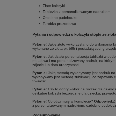
Złote kolczyki
Tabliczka z personalizowanym nadrukiem
Ozdobne pudełeczko
Torebka prezentowa
Pytania i odpowiedzi o kolczyki stópki ze złot
Pytanie:
Jakie złoto wykorzystano do wykonania 
wykonane ze złota pr. 585 i posiadają cechę urzęd
Pytanie:
Jak działa personalizacja tabliczki w pud
metalowa i ma personalizowany nadruk, na którym 
zdjęcie lub data uroczystości.
Pytanie:
Jaką metodą wykonywany jest nadruk na 
wykonywany jest metodą sublimacji, co zapewnia 
trwałość.
Pytanie:
Czy to dobry wybór na roczek dla dziewc
delikatne kolczyki bezpieczne dla dziecka, przygo
Pytanie:
Co otrzymuję w komplecie?
Odpowiedź:
z personalizowanym nadrukiem, ozdobne pudełecz
Podsumowanie