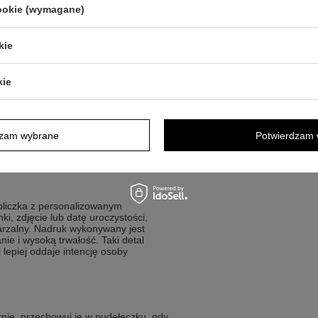
cookie (wymagane)
kie
sób szukających prezentu z jasnym
kie
okazji roczku
y, elegancki akcent
z personalnym detalem
dzam wybrane
Potwierdzam 
otowy do podania w estetycznej oprawie
bliczka z personalizowanym
i, zdjęcie lub datę uroczystości,
tarzalny. Nadruk wykonywany jest
ie i wysoką trwałość. Taki detal
 lepiej oddaje intencję osoby
cznie, przechowuj je w pudełeczku, gdy