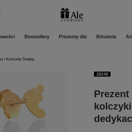
owości
Bestsellery
Prezenty dla
Biżuteria
Ar
na I Komunię Świętą
28249
Prezent 
kolczyki
dedykac