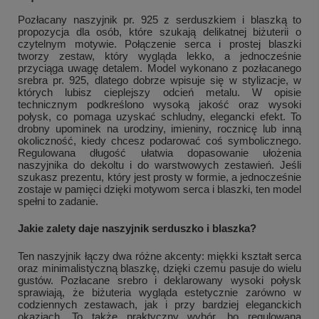
Pozłacany naszyjnik pr. 925 z serduszkiem i blaszką to
propozycja dla osób, które szukają delikatnej biżuterii o
czytelnym motywie. Połączenie serca i prostej blaszki
tworzy zestaw, który wygląda lekko, a jednocześnie
przyciąga uwagę detalem. Model wykonano z pozłacanego
srebra pr. 925, dlatego dobrze wpisuje się w stylizacje, w
których lubisz cieplejszy odcień metalu. W opisie
technicznym podkreślono wysoką jakość oraz wysoki
połysk, co pomaga uzyskać schludny, elegancki efekt. To
drobny upominek na urodziny, imieniny, rocznicę lub inną
okoliczność, kiedy chcesz podarować coś symbolicznego.
Regulowana długość ułatwia dopasowanie ułożenia
naszyjnika do dekoltu i do warstwowych zestawień. Jeśli
szukasz prezentu, który jest prosty w formie, a jednocześnie
zostaje w pamięci dzięki motywom serca i blaszki, ten model
spełni to zadanie.
Jakie zalety daje naszyjnik serduszko i blaszka?
Ten naszyjnik łączy dwa różne akcenty: miękki kształt serca
oraz minimalistyczną blaszkę, dzięki czemu pasuje do wielu
gustów. Pozłacane srebro i deklarowany wysoki połysk
sprawiają, że biżuteria wygląda estetycznie zarówno w
codziennych zestawach, jak i przy bardziej eleganckich
okazjach. To także praktyczny wybór, bo regulowana