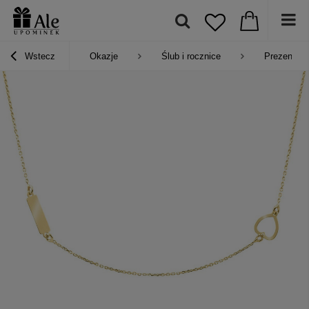
Wstecz
Okazje
Ślub i rocznice
Prezenty 