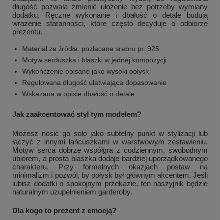
długość pozwala zmienić ułożenie bez potrzeby wymiany
dodatku. Ręczne wykonanie i dbałość o detale budują
wrażenie staranności, które często decyduje o odbiorze
prezentu.
Materiał ze źródła: pozłacane srebro pr. 925
Motyw serduszka i blaszki w jednej kompozycji
Wykończenie opisane jako wysoki połysk
Regulowana długość ułatwiająca dopasowanie
Wskazana w opisie dbałość o detale
Jak zaakcentować styl tym modelem?
Możesz nosić go solo jako subtelny punkt w stylizacji lub
łączyć z innymi łańcuszkami w warstwowym zestawieniu.
Motyw serca dobrze współgra z codziennym, swobodnym
ubiorem, a prosta blaszka dodaje bardziej uporządkowanego
charakteru. Przy formalnych okazjach postaw na
minimalizm i pozwól, by połysk był głównym akcentem. Jeśli
lubisz dodatki o spokojnym przekazie, ten naszyjnik będzie
naturalnym uzupełnieniem garderoby.
Dla kogo to prezent z emocją?