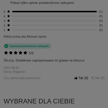
Pokaż tylko opinie potwierdzone zakupem
5
1
4
0
3
0
2
0
1
0
Kliknij ocenę aby filtrować opinie
Opinia potwierdzona zakupem
5/5
Śliczny. Dodatkowo zaproponowano mi grawer na blaszce
2021-06-02
Anna, Rogoźno
Czy opinia była pomocna?
Tak
0
Nie
0
WYBRANE DLA CIEBIE