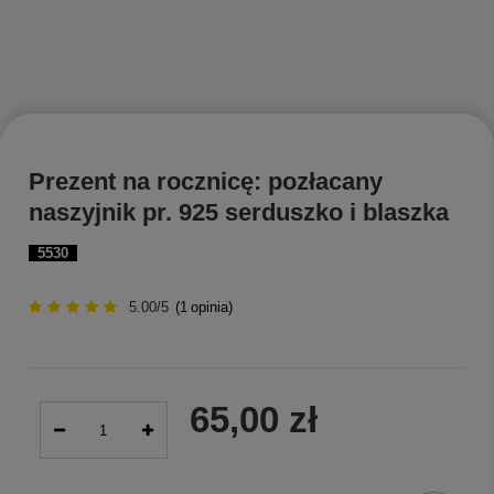
Prezent na rocznicę: pozłacany
naszyjnik pr. 925 serduszko i blaszka
5530
5.00/5
(
1
opinia)
65,00 zł