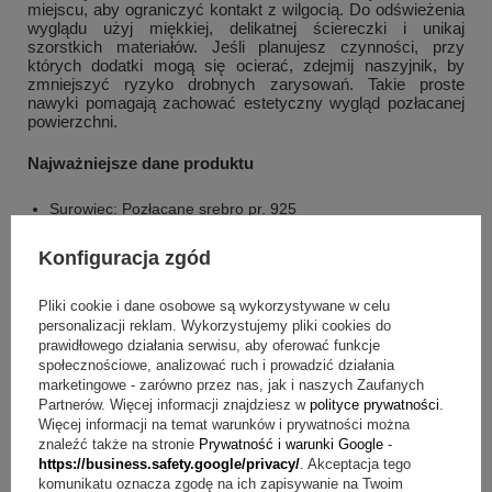
miejscu, aby ograniczyć kontakt z wilgocią. Do odświeżenia
wyglądu użyj miękkiej, delikatnej ściereczki i unikaj
szorstkich materiałów. Jeśli planujesz czynności, przy
których dodatki mogą się ocierać, zdejmij naszyjnik, by
zmniejszyć ryzyko drobnych zarysowań. Takie proste
nawyki pomagają zachować estetyczny wygląd pozłacanej
powierzchni.
Najważniejsze dane produktu
Surowiec: Pozłacane srebro pr. 925
Jakość wykonania: Wysoka jakość
Konfiguracja zgód
Połysk: Wysoki połysk
Długość całkowita: 39-44 cm (regulowana długość)
Pliki cookie i dane osobowe są wykorzystywane w celu
Wymiary serduszka: ~ 6 x 8 mm
personalizacji reklam. Wykorzystujemy pliki cookies do
Wymiary blaszki: ~ 4 x 15 mm
prawidłowego działania serwisu, aby oferować funkcje
Masa: 1,85 g
społecznościowe, analizować ruch i prowadzić działania
marketingowe - zarówno przez nas, jak i naszych Zaufanych
Partnerów. Więcej informacji znajdziesz w
polityce prywatności
.
Co otrzymujesz w zestawie?
Więcej informacji na temat warunków i prywatności można
znaleźć także na stronie
Prywatność i warunki Google
-
pozłacane srebro p. 925 naszyjnik
https://business.safety.google/privacy/
. Akceptacja tego
komunikatu oznacza zgodę na ich zapisywanie na Twoim