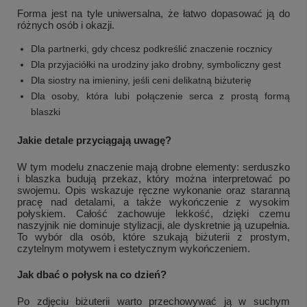
Forma jest na tyle uniwersalna, że łatwo dopasować ją do
różnych osób i okazji.
Dla partnerki, gdy chcesz podkreślić znaczenie rocznicy
Dla przyjaciółki na urodziny jako drobny, symboliczny gest
Dla siostry na imieniny, jeśli ceni delikatną biżuterię
Dla osoby, która lubi połączenie serca z prostą formą
blaszki
Jakie detale przyciągają uwagę?
W tym modelu znaczenie mają drobne elementy: serduszko
i blaszka budują przekaz, który można interpretować po
swojemu. Opis wskazuje ręczne wykonanie oraz staranną
+
1
pracę nad detalami, a także wykończenie z wysokim
połyskiem. Całość zachowuje lekkość, dzięki czemu
Zobacz więcej
naszyjnik nie dominuje stylizacji, ale dyskretnie ją uzupełnia.
To wybór dla osób, które szukają biżuterii z prostym,
czytelnym motywem i estetycznym wykończeniem.
Jak dbać o połysk na co dzień?
Po zdjęciu biżuterii warto przechowywać ją w suchym