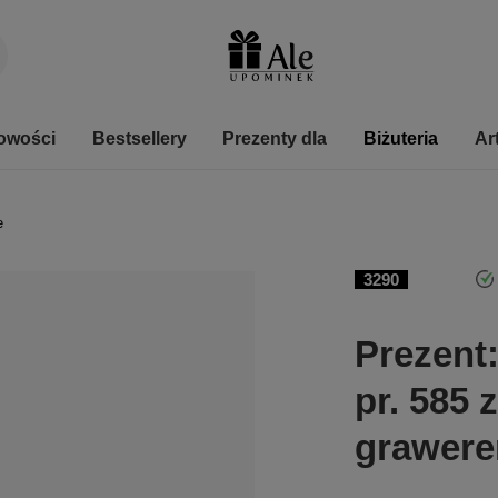
owości
Bestsellery
Prezenty dla
Biżuteria
Ar
e
3290
Prezent:
pr. 585
grawer