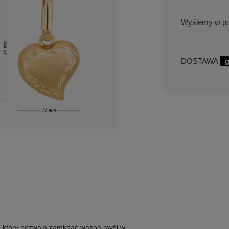
w po
DOSTAWA
g
al, który pozwala zamknąć ważną myśl w