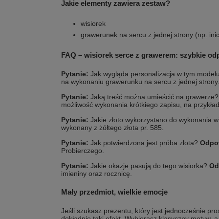
Jakie elementy zawiera zestaw?
wisiorek
grawerunek na sercu z jednej strony (np. inic
FAQ – wisiorek serce z grawerem: szybkie od
Pytanie:
Jak wygląda personalizacja w tym model
na wykonaniu grawerunku na sercu z jednej strony
Pytanie:
Jaką treść można umieścić na grawerze
możliwość wykonania krótkiego zapisu, na przykład 
Pytanie:
Jakie złoto wykorzystano do wykonania w
wykonany z żółtego złota pr. 585.
Pytanie:
Jak potwierdzona jest próba złota?
Odpo
Probierczego.
Pytanie:
Jakie okazje pasują do tego wisiorka?
Od
imieniny oraz rocznicę.
Mały przedmiot, wielkie emocje
Jeśli szukasz prezentu, który jest jednocześnie pro
dokładnie taki efekt. Wybierasz klasyczny motyw, a