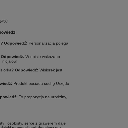
jały)
powiedzi
u?
Odpowiedź:
Personalizacja polega
.
?
Odpowiedź:
W opisie wskazano
inicjałów.
isiorka?
Odpowiedź:
Wisiorek jest
wiedź:
Produkt posiada cechę Urzędu
powiedź:
To propozycja na urodziny,
sty i osobisty, serce z grawerem daje
 dzięki personalizacji dodajesz mu