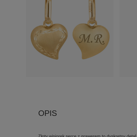
Złoty wisiorek serce z grawerem to dyskretny det