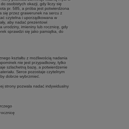
do osobistych okazji, gdy liczy się
ota pr. 585, a próba jest potwierdzona
a się przez grawerunek na sercu z
tać czytelna i uporządkowana w
cjały, aby nadać prezentowi
 urodziny, imieniny lub rocznicę, gdy
rek sprawdzi się jako pamiątka, do
cznego kształtu z możliwością nadania
pominek nie jest przypadkowy, tylko
daje szlachetną bazę, a potwierdzenie
teriału. Serce pozostaje czytelnym
 by dobrze wybrzmieć.
ej strony pozwala nadać indywidualny
rczego
 rocznicę