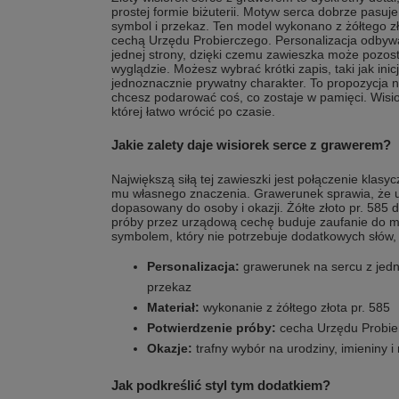
prostej formie biżuterii. Motyw serca dobrze pasuje 
symbol i przekaz. Ten model wykonano z żółtego zł
cechą Urzędu Probierczego. Personalizacja odbyw
jednej strony, dzięki czemu zawieszka może pozos
wyglądzie. Możesz wybrać krótki zapis, taki jak ini
jednoznacznie prywatny charakter. To propozycja na
chcesz podarować coś, co zostaje w pamięci. Wisio
której łatwo wrócić po czasie.
Jakie zalety daje wisiorek serce z grawerem?
Największą siłą tej zawieszki jest połączenie klasy
mu własnego znaczenia. Grawerunek sprawia, że u
dopasowany do osoby i okazji. Żółte złoto pr. 585 
próby przez urządową cechę buduje zaufanie do ma
symbolem, który nie potrzebuje dodatkowych słów,
Personalizacja:
grawerunek na sercu z jedn
przekaz
Materiał:
wykonanie z żółtego złota pr. 585
Potwierdzenie próby:
cecha Urzędu Probie
Okazje:
trafny wybór na urodziny, imieniny i
Jak podkreślić styl tym dodatkiem?