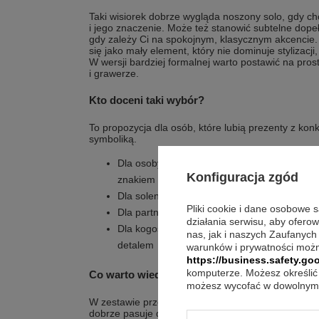
Taki wisiorek dobrze wygląda noszony solo, gdy
i jego znaczenie. Może też stanowić subtelne dopeł
gdy zależy Ci na spokojnym, klasycznym akcencie
się jako mały element, który nie dominuje stylizacji
W wersji bardziej formalnej warto postawić na pro
i grawerze.
Kto doceni taki wybór?
To propozycja dla osób, które lubią prezenty z ko
symboliką.
Dla osoby obchodzącej urodziny, gdy chces
Konfiguracja zgód
znakiem
Dla solenizanta na imieniny, jeśli zależy Ci n
Pliki cookie i dane osobowe 
Dla partnera lub partnerki na rocznicę, kied
działania serwisu, aby ofero
Dla kogoś bliskiego, kto ceni biżuterię z p
nas, jak i naszych Zaufanych
detalem
warunków i prywatności możn
https://business.safety.goo
komputerze. Możesz określić 
Co warto wiedzieć o personalizacji?
możesz wycofać w dowolnym 
W zestawie przewidziano grawerunek na sercu z jed
dobrze pasuje do krótkich treści, na przykład inicja