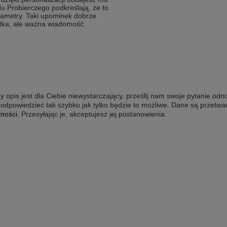
du Probierczego podkreślają, że to
rametry. Taki upominek dobrze
rótka, ale ważna wiadomość.
y opis jest dla Ciebie niewystarczający, prześlij nam swoje pytanie odn
odpowiedzieć tak szybko jak tylko będzie to możliwe.
Dane są przetwa
tności
. Przesyłając je, akceptujesz jej postanowienia.