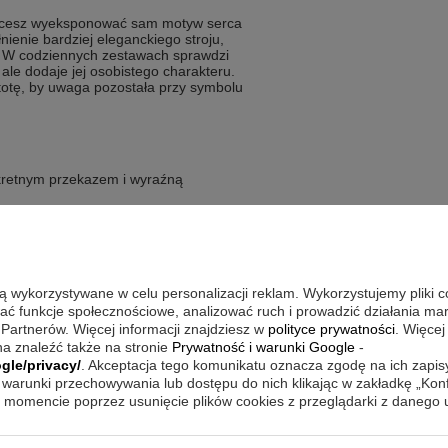
 chcesz wyeksponować sam motyw serca
nienie bardziej eleganckiego stroju,
. W codziennych zestawach sprawdzi
, ale dodaje jej osobistego charakteru.
stotę, by uwaga pozostała przy symbolu
nkretnym przekazem i wyraźną
z podarować pamiątkę z osobistym
a krótkiej, znaczącej personalizacji
są wykorzystywane w celu personalizacji reklam. Wykorzystujemy pliki 
y serce ma mówić więcej niż długi opis
wać funkcje społecznościowe, analizować ruch i prowadzić działania m
otwierdzoną próbą i dopracowanym
 Partnerów. Więcej informacji znajdziesz w
polityce prywatności
. Więcej
a znaleźć także na stronie
Prywatność i warunki Google
-
gle/privacy/
. Akceptacja tego komunikatu oznacza zgodę na ich zapi
warunki przechowywania lub dostępu do nich klikając w zakładkę „Kon
momencie poprzez usunięcie plików cookies z przeglądarki z danego
nej strony. Taka forma personalizacji
łów, które pozostają czytelne i