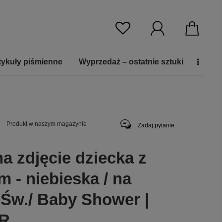
tykuły piśmienne
Wyprzedaż – ostatnie sztuki
Produkt w naszym magazynie
Zadaj pytanie
a zdjęcie dziecka z
 - niebieska / na
 Św./ Baby Shower |
R