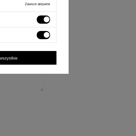
Zawsze aktywne
ośnie tego produktu.
rzane zgodnie z
wszystkie