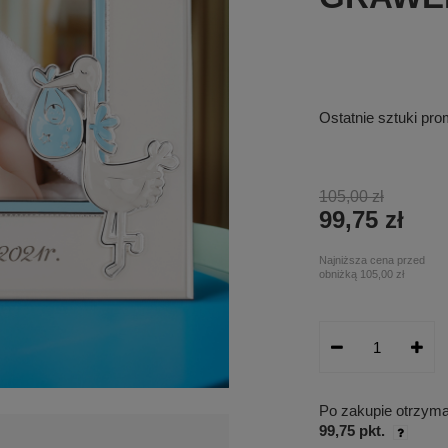
Ostatnie sztuki pr
105,00 zł
99,75 zł
Najniższa cena przed
obniżką
105,00 zł
Po zakupie otrzym
99,75 pkt.