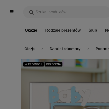
Okazje
Rodzaje prezentów
Ślub
N
Okazje
Dziecko i sakramenty
Prezent 
W PROMOCJI
PRZECENA