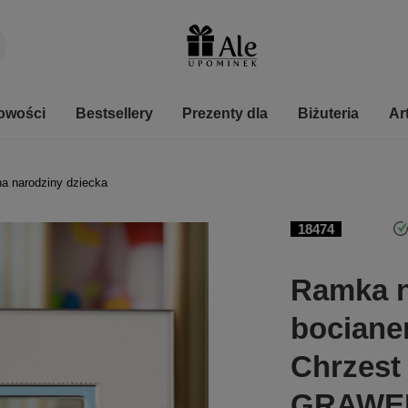
owości
Bestsellery
Prezenty dla
Biżuteria
Ar
na narodziny dziecka
18474
Ramka n
bocianem
Chrzest
GRAWE