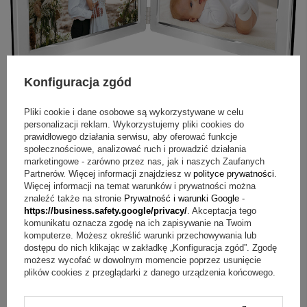
Konfiguracja zgód
Pliki cookie i dane osobowe są wykorzystywane w celu
personalizacji reklam. Wykorzystujemy pliki cookies do
prawidłowego działania serwisu, aby oferować funkcje
społecznościowe, analizować ruch i prowadzić działania
marketingowe - zarówno przez nas, jak i naszych Zaufanych
Partnerów. Więcej informacji znajdziesz w
polityce prywatności
.
Więcej informacji na temat warunków i prywatności można
ZOBACZ CO KLIENCI ZAKUPILI
znaleźć także na stronie
Prywatność i warunki Google
-
https://business.safety.google/privacy/
. Akceptacja tego
Z TYM TOWAREM
komunikatu oznacza zgodę na ich zapisywanie na Twoim
komputerze. Możesz określić warunki przechowywania lub
dostępu do nich klikając w zakładkę „Konfiguracja zgód”. Zgodę
możesz wycofać w dowolnym momencie poprzez usunięcie
plików cookies z przeglądarki z danego urządzenia końcowego.