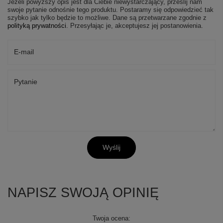
Jeżeli powyższy opis jest dla Ciebie niewystarczający, prześlij nam
swoje pytanie odnośnie tego produktu. Postaramy się odpowiedzieć tak
szybko jak tylko będzie to możliwe.
Dane są przetwarzane zgodnie z
polityką prywatności
. Przesyłając je, akceptujesz jej postanowienia.
E-mail
Pytanie
Wyślij
+
3
Zobacz więcej
NAPISZ SWOJĄ OPINIĘ
Twoja ocena: