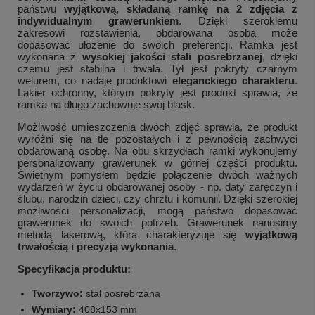
państwu
wyjątkową, składaną ramkę na 2 zdjęcia z
indywidualnym grawerunkiem
. Dzięki szerokiemu
zakresowi rozstawienia, obdarowana osoba może
dopasować ułożenie do swoich preferencji. Ramka jest
wykonana z
wysokiej jakości stali posrebrzanej
, dzięki
czemu jest stabilna i trwała. Tył jest pokryty czarnym
welurem, co nadaje produktowi
eleganckiego charakteru
.
Lakier ochronny, którym pokryty jest produkt sprawia, że
ramka na długo zachowuje swój blask.
Możliwość umieszczenia dwóch zdjęć sprawia, że produkt
wyróżni się na tle pozostałych i z pewnością zachwyci
obdarowaną osobę. Na obu skrzydłach ramki wykonujemy
personalizowany grawerunek w górnej części produktu.
Świetnym pomysłem będzie połączenie dwóch ważnych
wydarzeń w życiu obdarowanej osoby - np. daty zaręczyn i
ślubu, narodzin dzieci, czy chrztu i komunii. Dzięki szerokiej
możliwości personalizacji, mogą państwo dopasować
grawerunek do swoich potrzeb. Grawerunek nanosimy
metodą laserową, która charakteryzuje się
wyjątkową
trwałością i precyzją wykonania
.
Specyfikacja produktu:
Tworzywo:
stal posrebrzana
Wymiary:
408x153 mm