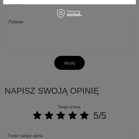
E-mail
Pytanie
Wyślij
NAPISZ SWOJĄ OPINIĘ
+
2
Zobacz więcej
Twoja ocena:
5/5
Treść twojej opinii