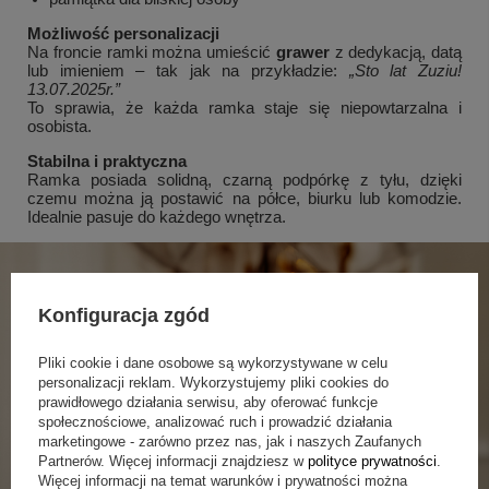
Możliwość personalizacji
Na froncie ramki można umieścić
grawer
z dedykacją, datą
lub imieniem – tak jak na przykładzie:
„Sto lat Zuziu!
13.07.2025r.”
To sprawia, że każda ramka staje się niepowtarzalna i
osobista.
Stabilna i praktyczna
Ramka posiada solidną, czarną podpórkę z tyłu, dzięki
czemu można ją postawić na półce, biurku lub komodzie.
Idealnie pasuje do każdego wnętrza.
Konfiguracja zgód
Pliki cookie i dane osobowe są wykorzystywane w celu
personalizacji reklam. Wykorzystujemy pliki cookies do
prawidłowego działania serwisu, aby oferować funkcje
społecznościowe, analizować ruch i prowadzić działania
marketingowe - zarówno przez nas, jak i naszych Zaufanych
Partnerów. Więcej informacji znajdziesz w
polityce prywatności
.
Więcej informacji na temat warunków i prywatności można