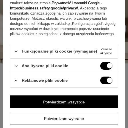
znaleźć także na stronie
Prywatność i warunki Google
-
https://business.safety.google/privacy/
. Akceptacja tego
komunikatu oznacza zgodę na ich zapisywanie na Twoim
komputerze. Możesz określić warunki przechowywania lub
dostępu do nich klikając w zakładkę „Konfiguracja zgód”. Zgodę
możesz wycofać w dowolnym momencie poprzez usunięcie
plików cookies z przeglądarki z danego urządzenia końcowego.
Zawsze
Funkcjonalne pliki cookie (wymagane)
aktywne
Analityczne pliki cookie
Reklamowe pliki cookie
ZAPYTAJ O PRODUKT
Potwierdzam wszystkie
Jeżeli powyższy opis jest dla Ciebie niewystarczający, prześlij nam
swoje pytanie odnośnie tego produktu. Postaramy się odpowiedzieć tak
szybko jak tylko będzie to możliwe.
Dane są przetwarzane zgodnie z
polityką prywatności
. Przesyłając je, akceptujesz jej postanowienia.
Potwierdzam wybrane