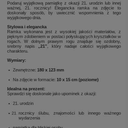
Podaruj wyjątkową pamiątkę z okazji 21. urodzin lub innej
ważnej, 21. rocznicy! Elegancka ramka na zdjęcie to
doskonały sposób, by uwiecznić wspomnienia z tego
wyjątkowego dnia.
Stylowa i elegancka
Ramka wykonana jest z wysokiej jakości materiałów, z
pięknym zdobieniem w postaci połyskujących kryształków w
rogach. W dolnym prawym rogu znajduje się ozdobny,
srebrny napis
„21”
, który nadaje całości wyjątkowego
charakteru.
Wymiary:
Zewnętrzne:
180 x 123 mm
Na zdjęcie w formacie:
10 x 15 cm (poziome)
Idealna na prezent:
Sprawdzi się doskonale jako upominek z okazji:
21. urodzin
rocznicy ślubu, znajomości lub innego ważnego
wydarzenia
pamiątka dla bliskiej osoby