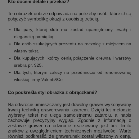
Kto doceni detale i przekaz?
Ten obrazek dobrze odpowiada na potrzeby osób, które chcą
połączyć symbolikę okazji z osobistą treścią.
Dla pary, której ślub ma zostać upamiętniony trwałą i
elegancką pamiątką.
Dla osób szukających prezentu na rocznicę z miejscem na
własny tekst.
Dla kupujących, którzy cenią połączenie drewna i warstwy
srebra pr. 925.
Dla tych, którym zależy na przedmiocie od renomowanej
włoskiej firmy Valenti&Co.
+
1
Co podkreśla styl obrazka z obrączkami?
Zobacz więcej
Na odwrocie umieszczany jest dowolny grawer wykonywany
trwałą techniką grawerowania laserem. Dzięki tej metodzie
wybrany tekst nie ulega samoistnemu zatarciu, a napis
zachowuje precyzyjny wygląd. Zgodnie z informacją o
zestawie grawer na odwrocie realizowany jest bez limitu
znaków z uwzględnieniem technicznych możliwości. Warto
również podkreślić, że grawerunek został wliczony w cenę,