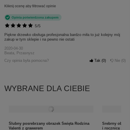
Kliknij ocenę aby filtrować opinie
Opinia potwierdzona zakupem
5/5
Piękne drzewko obsługa profesjonalna bardzo miła to już kolejny mój
zakup w tym sklepie i na pewno nie ostati
2020-04-30
Beata, Przasnysz
Czy opinia była pomocna?
Tak
0
Nie
0
WYBRANE DLA CIEBIE
Ślubny posrebrzany obrazek Święta Rodzina
Srebrny obraze
Valenti z grawerem
i rocznicę z g