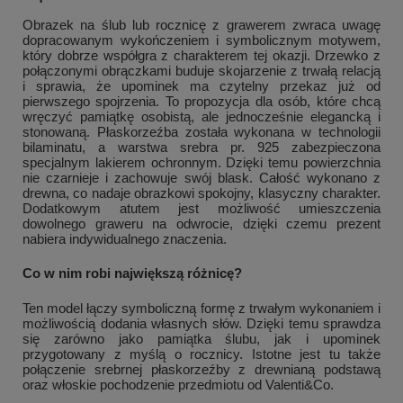
Obrazek na ślub lub rocznicę z grawerem zwraca uwagę
dopracowanym wykończeniem i symbolicznym motywem,
który dobrze współgra z charakterem tej okazji. Drzewko z
połączonymi obrączkami buduje skojarzenie z trwałą relacją
i sprawia, że upominek ma czytelny przekaz już od
pierwszego spojrzenia. To propozycja dla osób, które chcą
wręczyć pamiątkę osobistą, ale jednocześnie elegancką i
stonowaną. Płaskorzeźba została wykonana w technologii
bilaminatu, a warstwa srebra pr. 925 zabezpieczona
specjalnym lakierem ochronnym. Dzięki temu powierzchnia
nie czarnieje i zachowuje swój blask. Całość wykonano z
drewna, co nadaje obrazkowi spokojny, klasyczny charakter.
Dodatkowym atutem jest możliwość umieszczenia
dowolnego graweru na odwrocie, dzięki czemu prezent
nabiera indywidualnego znaczenia.
Co w nim robi największą różnicę?
Ten model łączy symboliczną formę z trwałym wykonaniem i
możliwością dodania własnych słów. Dzięki temu sprawdza
się zarówno jako pamiątka ślubu, jak i upominek
przygotowany z myślą o rocznicy. Istotne jest tu także
połączenie srebrnej płaskorzeźby z drewnianą podstawą
oraz włoskie pochodzenie przedmiotu od Valenti&Co.