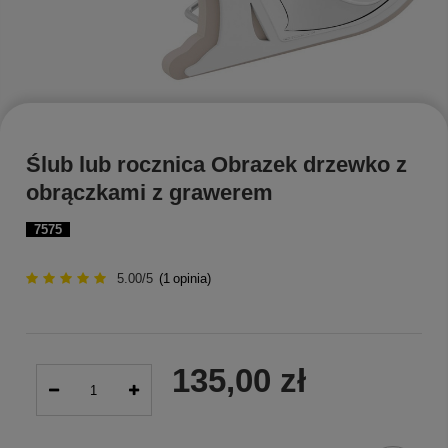
Ślub lub rocznica Obrazek drzewko z
obrączkami z grawerem
7575
5.00/5
(
1
opinia)
135,00 zł