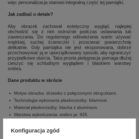
więc personalizacja stanowi integralną część tej pamiątki.
Jak zadbać o detale?
Aby obrazek zachował estetyczny wygląd, najlepiej
obchodzić się z nim ostrożnie podczas ustawiania lub
zawieszania. Do regularnego odświeżania warto używać
miękkiej, suchej ściereczki i przecierać powierzchnię
delikatnie. Gdy pamiątka nie jest eksponowana, dobrze
przechowywać ją w uporządkowany sposób, aby ograniczyć
przypadkowe otarcia. Taka prosta pielęgnacja pomaga dłużej
cieszyć się schludnym wyglądem i blaskiem warstwy
srebra.
Dane produktu w skrócie
Motyw obrazka: drzewko z połączonymi obrączkami.
Technologia wykonania płaskorzeźby: bilaminat.
Materiał płaskorzeźby: blacha z aluminium.
Warstwa wykończenia: srebro pr. 925.
Zabezpieczenie warstwy srebra: specjalny lakier ochronny.
Odporność na czernienie: nie czarnieje.
Konfiguracja zgód
Materiał obrazka: drewno.