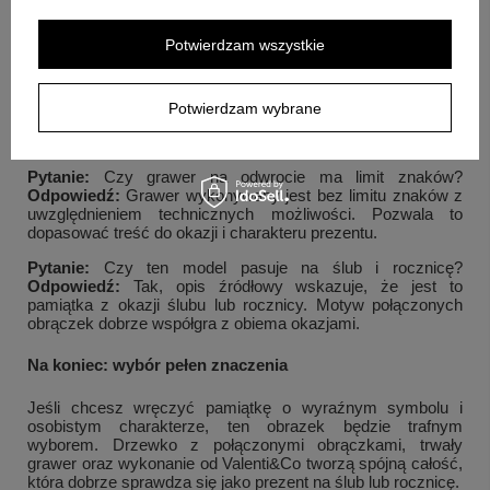
Odpowiedź:
Upominek można zarówno postawić, jak i
powiesić. Pozwala to dopasować sposób prezentacji do
Potwierdzam wszystkie
wybranego miejsca.
Pytanie:
Czy warstwa srebra jest zabezpieczona?
Odpowiedź:
Tak, warstwa srebra pr. 925 została
Potwierdzam wybrane
zabezpieczona specjalnym lakierem ochronnym. Dzięki
temu nie czarnieje i zachowuje swój blask.
Pytanie:
Czy grawer na odwrocie ma limit znaków?
Odpowiedź:
Grawer wykonywany jest bez limitu znaków z
uwzględnieniem technicznych możliwości. Pozwala to
dopasować treść do okazji i charakteru prezentu.
Pytanie:
Czy ten model pasuje na ślub i rocznicę?
Odpowiedź:
Tak, opis źródłowy wskazuje, że jest to
pamiątka z okazji ślubu lub rocznicy. Motyw połączonych
obrączek dobrze współgra z obiema okazjami.
Na koniec: wybór pełen znaczenia
Jeśli chcesz wręczyć pamiątkę o wyraźnym symbolu i
osobistym charakterze, ten obrazek będzie trafnym
wyborem. Drzewko z połączonymi obrączkami, trwały
grawer oraz wykonanie od Valenti&Co tworzą spójną całość,
która dobrze sprawdza się jako prezent na ślub lub rocznicę.