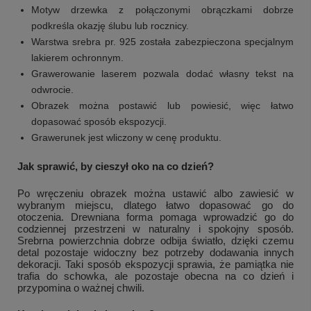
Motyw drzewka z połączonymi obrączkami dobrze
podkreśla okazję ślubu lub rocznicy.
Warstwa srebra pr. 925 została zabezpieczona specjalnym
lakierem ochronnym.
Grawerowanie laserem pozwala dodać własny tekst na
odwrocie.
Obrazek można postawić lub powiesić, więc łatwo
dopasować sposób ekspozycji.
Grawerunek jest wliczony w cenę produktu.
Jak sprawić, by cieszył oko na co dzień?
Po wręczeniu obrazek można ustawić albo zawiesić w
wybranym miejscu, dlatego łatwo dopasować go do
otoczenia. Drewniana forma pomaga wprowadzić go do
codziennej przestrzeni w naturalny i spokojny sposób.
Srebrna powierzchnia dobrze odbija światło, dzięki czemu
detal pozostaje widoczny bez potrzeby dodawania innych
dekoracji. Taki sposób ekspozycji sprawia, że pamiątka nie
trafia do schowka, ale pozostaje obecna na co dzień i
przypomina o ważnej chwili.