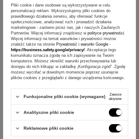
Sposób ekspozycji: można powiesić lub postawić.
Pliki cookie i dane osobowe są wykorzystywane w celu
personalizacji reklam. Wykorzystujemy pliki cookies do
Producent: Valenti&Co.
prawidłowego działania serwisu, aby oferować funkcje
Technika grawerunku: grawerowanie laserem.
społecznościowe, analizować ruch i prowadzić działania
Grawerunek (na odwrocie): bez limitu znaków z
marketingowe - zarówno przez nas, jak i naszych Zaufanych
uwzględnieniem technicznych możliwości.
Partnerów. Więcej informacji znajdziesz w
polityce prywatności
.
Więcej informacji na temat warunków i prywatności można
Wymiary produktu: 17,5 x 15 cm.
znaleźć także na stronie
Prywatność i warunki Google
-
https://business.safety.google/privacy/
. Akceptacja tego
Jakie są składowe zestawu?
komunikatu oznacza zgodę na ich zapisywanie na Twoim
komputerze. Możesz określić warunki przechowywania lub
obrazek drzewko
dostępu do nich klikając w zakładkę „Konfiguracja zgód”. Zgodę
możesz wycofać w dowolnym momencie poprzez usunięcie
grawer na odwrocie (bez limitu znaków z uwzględnieniem
plików cookies z przeglądarki z danego urządzenia końcowego.
technicznych możliwości)
tekturowe pudełko od producenta
Zawsze
Funkcjonalne pliki cookie (wymagane)
aktywne
Masz pytania? Sprawdź odpowiedzi
Pytanie:
Jak wykonywany jest grawer?
Odpowiedź:
Tekst
Analityczne pliki cookie
umieszczany jest w trwałej technice grawerowania laserem.
Dzięki temu napis nie ulega samoistnemu zatarciu i
zachowuje precyzyjne wykonanie.
Reklamowe pliki cookie
Pytanie:
Jak można wyeksponować obrazek po wręczeniu?