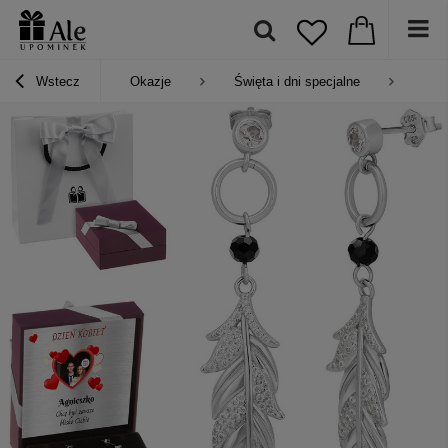
Wstecz
Okazje
Święta i dni specjalne
Pre