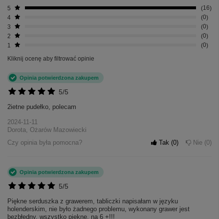
5
16
4
0
3
0
2
0
1
0
Kliknij ocenę aby filtrować opinie
Opinia potwierdzona zakupem
5/5
2ietne pudełko, polecam
2024-11-11
Dorota, Ożarów Mazowiecki
Czy opinia była pomocna?
Tak
0
Nie
0
Opinia potwierdzona zakupem
5/5
Piękne serduszka z grawerem, tabliczki napisałam w języku
holenderskim, nie było żadnego problemu, wykonany grawer jest
bezbłędny, wszystko piękne, na 6 +!!!