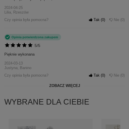
2024-04-25
Lilia, Rzeszów
Czy opinia była pomocna?
Tak
0
Nie
0
Opinia potwierdzona zakupem
5/5
Pięknie wykonana
2024-03-13
Justyna, Banino
Czy opinia była pomocna?
Tak
0
Nie
0
ZOBACZ WIĘCEJ
WYBRANE DLA CIEBIE