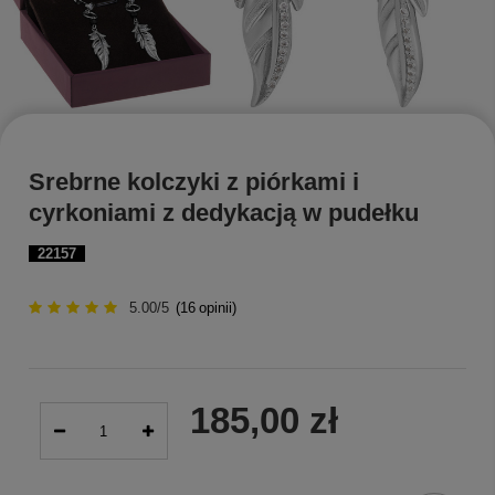
Srebrne kolczyki z piórkami i
cyrkoniami z dedykacją w pudełku
22157
5.00/5
(
16
opinii)
185,00 zł