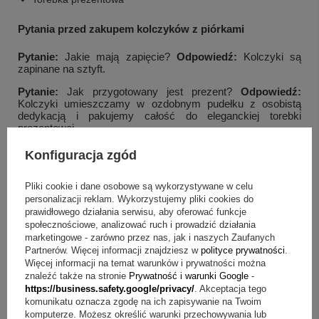
Pytania przed zakupem kolczyków z piórkami
Pytanie:
Jakie mają zapięcie?
Odpowiedź:
Kolczyki są
zapinane na sztyft.
Pytanie:
Jak przygotowany jest prezent?
Odpowiedź:
Kolczyki umieszczamy w ozdobnym pudełku z osobistą
dedykacją i pakujemy całość do eleganckiej torebki
prezentowej.
Pytanie:
Jak może wyglądać dedykacja w pudełku?
Konfiguracja zgód
Odpowiedź:
Dedykacja jest osobista i może mieć formę
przekazu, np. życzeń lub grafiki.
Pliki cookie i dane osobowe są wykorzystywane w celu
Pytanie:
Czy kolczyki mają kamienie?
Odpowiedź:
personalizacji reklam. Wykorzystujemy pliki cookies do
Kolczyki są ozdobione cyrkoniami.
prawidłowego działania serwisu, aby oferować funkcje
społecznościowe, analizować ruch i prowadzić działania
Pytanie:
Co zawiera zestaw w cenie?
Odpowiedź:
W cenie
marketingowe - zarówno przez nas, jak i naszych Zaufanych
są kolczyki, ozdobne pudełko, metalowa tabliczka z osobistą
Partnerów. Więcej informacji znajdziesz w
polityce prywatności
.
dedykacją oraz torebka prezentowa.
Więcej informacji na temat warunków i prywatności można
znaleźć także na stronie
Prywatność i warunki Google
-
Na koniec: wybór, który podkreśla okazję
https://business.safety.google/privacy/
. Akceptacja tego
komunikatu oznacza zgodę na ich zapisywanie na Twoim
Jeśli szukasz biżuterii, która od razu buduje efekt i nie
komputerze. Możesz określić warunki przechowywania lub