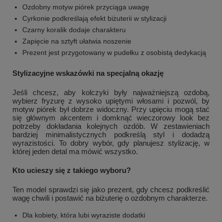
Ozdobny motyw piórek przyciąga uwagę
Cyrkonie podkreślają efekt biżuterii w stylizacji
Czarny koralik dodaje charakteru
Zapięcie na sztyft ułatwia noszenie
Prezent jest przygotowany w pudełku z osobistą dedykacją
Stylizacyjne wskazówki na specjalną okazję
Jeśli chcesz, aby kolczyki były najważniejszą ozdobą,
wybierz fryzurę z wysoko upiętymi włosami i pozwól, by
motyw piórek był dobrze widoczny. Przy upięciu mogą stać
się głównym akcentem i domknąć wieczorowy look bez
potrzeby dokładania kolejnych ozdób. W zestawieniach
bardziej minimalistycznych podkreślą styl i dodadzą
wyrazistości. To dobry wybór, gdy planujesz stylizację, w
której jeden detal ma mówić wszystko.
Kto ucieszy się z takiego wyboru?
Ten model sprawdzi się jako prezent, gdy chcesz podkreślić
wagę chwili i postawić na biżuterię o ozdobnym charakterze.
Dla kobiety, która lubi wyraziste dodatki