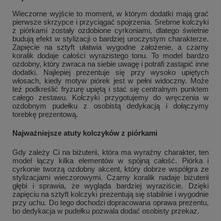
Wieczorne wyjście to moment, w którym dodatki mają grać
pierwsze skrzypce i przyciągać spojrzenia. Srebrne kolczyki
z piórkami zostały ozdobione cyrkoniami, dlatego świetnie
budują efekt w stylizacji o bardziej uroczystym charakterze.
Zapięcie na sztyft ułatwia wygodne założenie, a czarny
koralik dodaje całości wyrazistego tonu. To model bardzo
ozdobny, który zwraca na siebie uwagę i potrafi zastąpić inne
dodatki. Najlepiej prezentuje się przy wysoko upiętych
włosach, kiedy motyw piórek jest w pełni widoczny. Może
też podkreślić fryzurę upiętą i stać się centralnym punktem
całego zestawu. Kolczyki przygotujemy do wręczenia w
ozdobnym pudełku z osobistą dedykacją i dołączymy
torebkę prezentową.
Najważniejsze atuty kolczyków z piórkami
Gdy zależy Ci na biżuterii, która ma wyraźny charakter, ten
model łączy kilka elementów w spójną całość. Piórka i
cyrkonie tworzą ozdobny akcent, który dobrze współgra ze
stylizacjami wieczorowymi. Czarny koralik nadaje biżuterii
głębi i sprawia, że wygląda bardziej wyraziście. Dzięki
zapięciu na sztyft kolczyki prezentują się stabilnie i wygodnie
przy uchu. Do tego dochodzi dopracowana oprawa prezentu,
bo dedykacja w pudełku pozwala dodać osobisty przekaz.