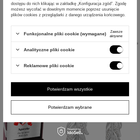
potrzebuje towarzystwa innych ozdób, ten model spełni tę
dostępu do nich klikając w zakładkę „Konfiguracja zgód”. Zgodę
rolę. Motyw piórek, cyrkonie i czarny koralik tworzą ozdobną
możesz wycofać w dowolnym momencie poprzez usunięcie
kompozycję, a zapięcie na sztyft ułatwia noszenie. Ozdobne
plików cookies z przeglądarki z danego urządzenia końcowego.
pudełko z osobistą dedykacją oraz torebka prezentowa
pomagają zadbać o oprawę wręczenia. To sposób, by
pokazać bliskiej osobie, jak ważna jest dla Ciebie.
Zawsze
Funkcjonalne pliki cookie (wymagane)
aktywne
Analityczne pliki cookie
Reklamowe pliki cookie
Potwierdzam wszystkie
+
4
Potwierdzam wybrane
Zobacz więcej