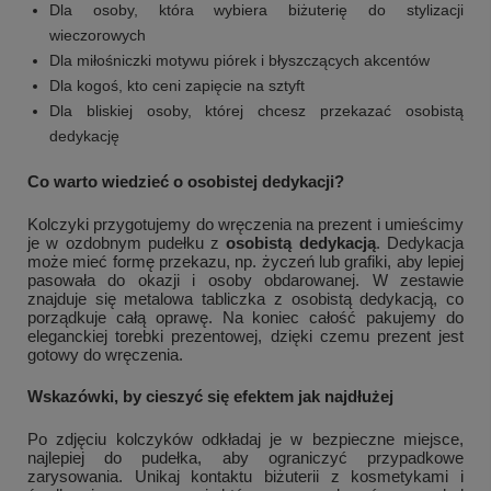
Dla osoby, która wybiera biżuterię do stylizacji
wieczorowych
Dla miłośniczki motywu piórek i błyszczących akcentów
Dla kogoś, kto ceni zapięcie na sztyft
Dla bliskiej osoby, której chcesz przekazać osobistą
dedykację
Co warto wiedzieć o osobistej dedykacji?
Kolczyki przygotujemy do wręczenia na prezent i umieścimy
je w ozdobnym pudełku z
osobistą dedykacją
. Dedykacja
może mieć formę przekazu, np. życzeń lub grafiki, aby lepiej
pasowała do okazji i osoby obdarowanej. W zestawie
znajduje się metalowa tabliczka z osobistą dedykacją, co
porządkuje całą oprawę. Na koniec całość pakujemy do
eleganckiej torebki prezentowej, dzięki czemu prezent jest
gotowy do wręczenia.
Wskazówki, by cieszyć się efektem jak najdłużej
Po zdjęciu kolczyków odkładaj je w bezpieczne miejsce,
najlepiej do pudełka, aby ograniczyć przypadkowe
zarysowania. Unikaj kontaktu biżuterii z kosmetykami i