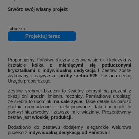
Stwórz swój własny projekt
Tabliczka
Proponujemy Państwu śliczny zestaw wisiorek i kolczyki w
kształcie
kółka z mieniącymi się potłuczonymi
kryształkami z indywidualną dedykacją !
Zestaw został
wykonany z najwyższej
próby srebra 925
. Posiada cechę
Urzędu probierczego.
Zestaw srebrnej biżuterii to świetny pomysł na prezent z
okazji dni urodzin, imienin, rocznicy. Pamiątkowe drobiazgi
ze srebra to upominki
na całe życie
. Takie detale są bardzo
chętnie gromadzone i kolekcjonowane. Taki upominek to
pomysł niezawodny i zawsze mile widziany. Prezentowany
zestaw jest
włoskiej
produkcji.
Dodatkowo do zestawu dodajemy eleganckie welurowe
pudełko z
indywidualną dedykacją od Państwa !