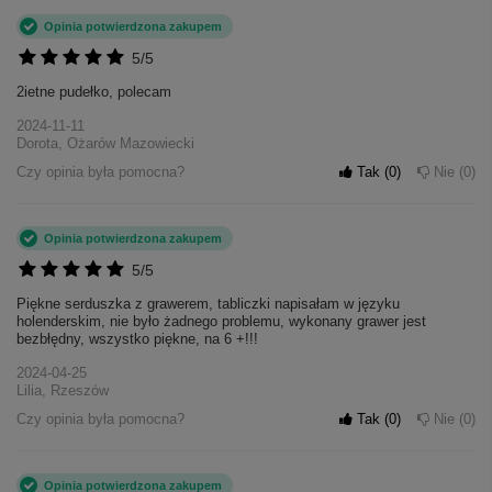
Opinia potwierdzona zakupem
5/5
2ietne pudełko, polecam
2024-11-11
Dorota, Ożarów Mazowiecki
Czy opinia była pomocna?
Tak
0
Nie
0
Opinia potwierdzona zakupem
5/5
Piękne serduszka z grawerem, tabliczki napisałam w języku
holenderskim, nie było żadnego problemu, wykonany grawer jest
bezbłędny, wszystko piękne, na 6 +!!!
2024-04-25
Lilia, Rzeszów
Czy opinia była pomocna?
Tak
0
Nie
0
Opinia potwierdzona zakupem