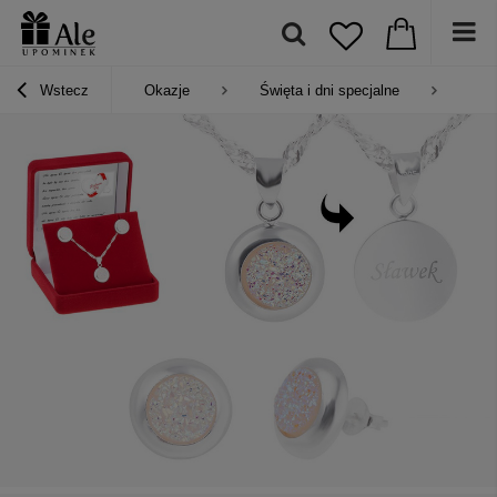
Wstecz
Okazje
Święta i dni specjalne
Pre