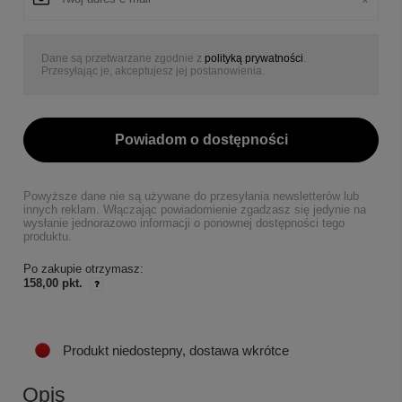
Dane są przetwarzane zgodnie z
polityką prywatności
.
Przesyłając je, akceptujesz jej postanowienia.
Powiadom o dostępności
Powyższe dane nie są używane do przesyłania newsletterów lub
innych reklam. Włączając powiadomienie zgadzasz się jedynie na
wysłanie jednorazowo informacji o ponownej dostępności tego
produktu.
Po zakupie otrzymasz:
158,00 pkt.
Produkt niedostepny, dostawa wkrótce
Opis