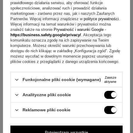
prawidłowego działania serwisu, aby oferować funkcje
pudełko welurowe w kolorze czerwonym lub
społecznościowe, analizować ruch i prowadzić działania
granatowym, do wyboru
marketingowe - zarówno przez nas, jak i naszych Zaufanych
Partnerów. Więcej informacji znajdziesz w
polityce prywatności
.
tabliczka z indywidualną dedykacją
Więcej informacji na temat warunków i prywatności można
znaleźć także na stronie
Prywatność i warunki Google
-
https://business.safety.google/privacy/
. Akceptacja tego
komunikatu oznacza zgodę na ich zapisywanie na Twoim
komputerze. Możesz określić warunki przechowywania lub
dostępu do nich klikając w zakładkę „Konfiguracja zgód”. Zgodę
możesz wycofać w dowolnym momencie poprzez usunięcie
plików cookies z przeglądarki z danego urządzenia końcowego.
Zawsze
Funkcjonalne pliki cookie (wymagane)
aktywne
Analityczne pliki cookie
Reklamowe pliki cookie
Potwierdzam wszystkie