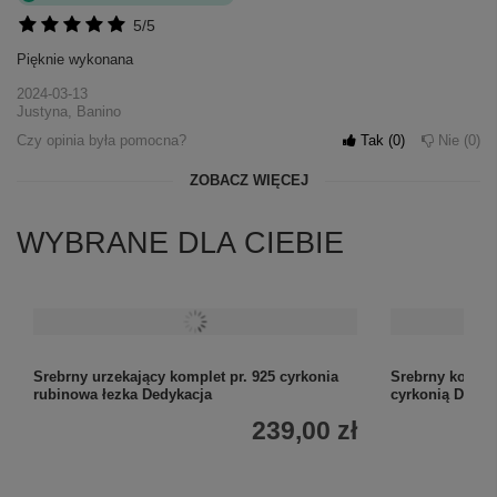
5/5
Pięknie wykonana
2024-03-13
Justyna, Banino
Czy opinia była pomocna?
Tak
0
Nie
0
ZOBACZ WIĘCEJ
WYBRANE DLA CIEBIE
Srebrny urzekający komplet pr. 925 cyrkonia
Srebrny komple
rubinowa łezka Dedykacja
cyrkonią Dedyk
239,00 zł