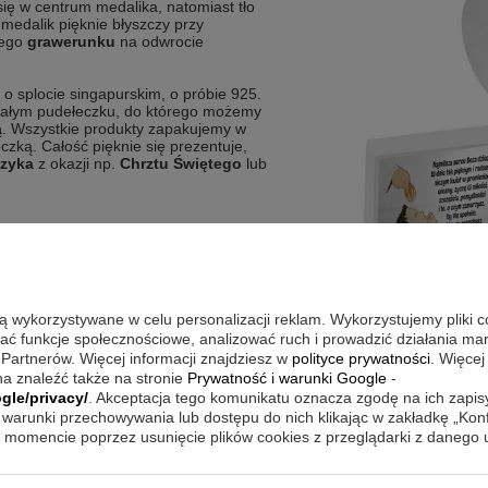
się w centrum medalika, natomiast tło
 medalik pięknie błyszczy przy
iego
grawerunku
na odwrocie
o splocie singapurskim, o próbie 925.
ałym pudełeczku,
do którego możemy
ą
. Wszystkie produkty zapakujemy w
zką. Całość pięknie się prezentuje,
zyka
z okazji np.
Chrztu Świętego
lub
są wykorzystywane w celu personalizacji reklam. Wykorzystujemy pliki 
wać funkcje społecznościowe, analizować ruch i prowadzić działania m
 Partnerów. Więcej informacji znajdziesz w
polityce prywatności
. Więcej
a znaleźć także na stronie
Prywatność i warunki Google
-
gle/privacy/
. Akceptacja tego komunikatu oznacza zgodę na ich zapi
warunki przechowywania lub dostępu do nich klikając w zakładkę „Kon
momencie poprzez usunięcie plików cookies z przeglądarki z danego