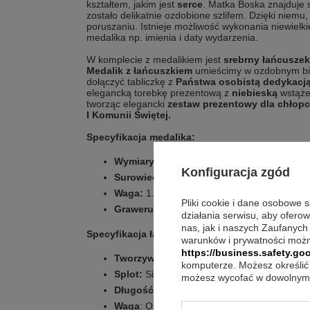
kształtem, jakim jest
serce
. Matka Boska znajduje 
zostało delikatnie ozdobione szlifem. Dzięki niemu,
poruszaniu. Istnieje możliwość wykonania niewielk
medalika np. imienia i daty wydarzenia.
W komplecie z medalikiem jest
srebrny łańcuszek
Medalik z łańcuszkiem
umieścimy w ozdobnym bi
dołączyć tabliczkę z
Państwa osobistą dedykacj
elegancką torebkę prezentową z
niebieską
wstążec
tworząc elegancki
zestaw prezentowy dla
chłopc
I Komunii Świętej.
Specyfikacja medalika:
Wymiary:
2.1 cm x 1.5 cm
Konfiguracja zgód
Surowiec
: Srebro, próba 925.
Waga:
1.58 g
Pliki cookie i dane osobowe 
Grawerunek:
Laserowy.
działania serwisu, aby ofero
nas, jak i naszych Zaufanych
Specyfikacja łańcuszka:
warunków i prywatności możn
https://business.safety.goo
Tworzywo
: Srebro próba 925
komputerze. Możesz określić 
Splot:
Singapur
możesz wycofać w dowolnym 
Długość
: Ok. 45 cm
Waga
: Ok. 1.5 g