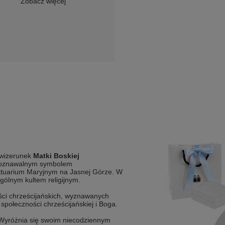
Zobacz więcej
 wizerunek
Matki Boskiej
ozpoznawalnym symbolem
tuarium Maryjnym na Jasnej Górze. W
ególnym kultem religijnym.
ości chrześcijańskich, wyznawanych
społeczności chrześcijańskiej i Boga.
 Wyróżnia się swoim niecodziennym