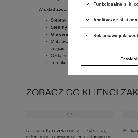
Funkcjonalne pliki 
W skład zestawu wchodzi:
Analityczne pliki coo
Srebrny medalik z postacią Matki Boskiej Cz
Srebrny łańcuszek
o splocie singapurskim, 
Grawerunek
na odwrocie medalika (np. imię 
Reklamowe pliki coo
Metalowa tabliczka z
Państwa osobistą de
zdjęcie.
Ozdobne białe pudełeczko.
Potwier
Torebka prezentowa z
niebieską
wstążką.
ZOBACZ CO KLIENCI ZA
Różowa Karuzela miś z pozytywką,
Biblia
szkatułką i miejscem na 4 zdjęcia na