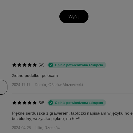
Wyślij
5/5
Opinia potwierdzona zakupem
2ietne pudełko, polecam
2024-11-11
Dorota, Ożarów Mazowiecki
5/5
Opinia potwierdzona zakupem
Piękne serduszka z grawerem, tabliczki napisałam w języku hol
bezbłędny, wszystko piękne, na 6 +!!!
2024-04-25
Lilia, Rzeszów