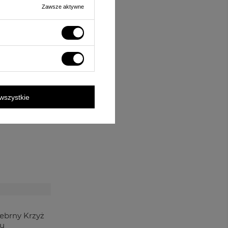
Zawsze aktywne
wszystkie
ebrny Krzyż
ru