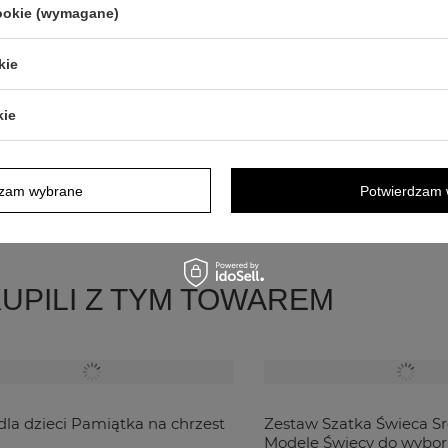
cookie (wymagane)
kie
ęstochowskiej
o próbie 925.
i data)
kie
dykacją
np. słowa modlitwy, życzenia,
dzam wybrane
Potwierdzam 
KUPILI Z TYM TOWAREM
 dla dzieci Pamiątka na chrzest
Zestaw Szatka Świeca Sr
Modele Świecy do wybo