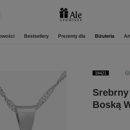
owości
Bestsellery
Prezenty dla
Biżuteria
Ar
18421
Srebrny
Boską W