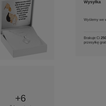
Wysyłka
we w
Brakuje Ci
250
przesyłkę grat
+
6