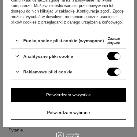
komunikatu oznacza zgodę na ich zapisywanie na Twoim
komputerze. Możesz określić warunki przechowywania lub
dostępu do nich klikając w zakładkę „Konfiguracja zgód”. Zgodę
możesz wycofać w dowolnym momencie poprzez usunięcie
plików cookies z przeglądarki z danego urządzenia końcowego.
Zawsze
Funkcjonalne pliki cookie (wymagane)
aktywne
Analityczne pliki cookie
ZAPYTAJ O PRODUKT
Reklamowe pliki cookie
Jeżeli powyższy opis jest dla Ciebie niewystarczający, prześlij nam
swoje pytanie odnośnie tego produktu. Postaramy się odpowiedzieć tak
szybko jak tylko będzie to możliwe.
Dane są przetwarzane zgodnie z
Potwierdzam wszystkie
polityką prywatności
. Przesyłając je, akceptujesz jej postanowienia.
E-mail
Potwierdzam wybrane
Pytanie