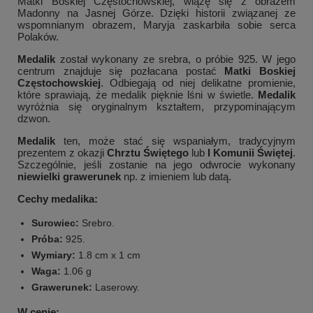
Matki Boskiej Częstochowskiej, wiążę się z obrazem
Madonny na Jasnej Górze. Dzięki historii związanej ze
wspomnianym obrazem, Maryja zaskarbiła sobie serca
Polaków.
Medalik
został wykonany ze srebra, o próbie 925. W jego
centrum znajduje się pozłacana postać
Matki Boskiej
Częstochowskiej
. Odbiegają od niej delikatne promienie,
które sprawiają, że medalik pięknie lśni w świetle.
Medalik
wyróżnia się oryginalnym kształtem, przypominającym
dzwon.
Medalik
ten, może stać się wspaniałym, tradycyjnym
prezentem z okazji
Chrztu Świętego
lub
I Komunii Świętej
.
Szczególnie, jeśli zostanie na jego odwrocie wykonany
niewielki grawerunek
np. z imieniem lub datą.
Cechy medalika:
Surowiec:
Srebro.
Próba:
925.
Wymiary:
1.8 cm x 1 cm
Waga:
1.06 g
Grawerunek:
Laserowy.
W cenie: