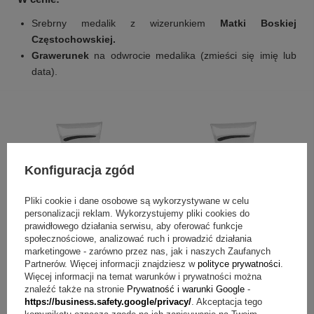
Srebrny medalik z wizerunkiem
Matki Boskiej
Częstochowskiej.
Grawerunek
na odwrocie medalika (zmieści się imię lub
data).
Konfiguracja zgód
Pliki cookie i dane osobowe są wykorzystywane w celu
personalizacji reklam. Wykorzystujemy pliki cookies do
prawidłowego działania serwisu, aby oferować funkcje
społecznościowe, analizować ruch i prowadzić działania
marketingowe - zarówno przez nas, jak i naszych Zaufanych
Partnerów. Więcej informacji znajdziesz w
polityce prywatności
.
Więcej informacji na temat warunków i prywatności można
znaleźć także na stronie
Prywatność i warunki Google
-
https://business.safety.google/privacy/
. Akceptacja tego