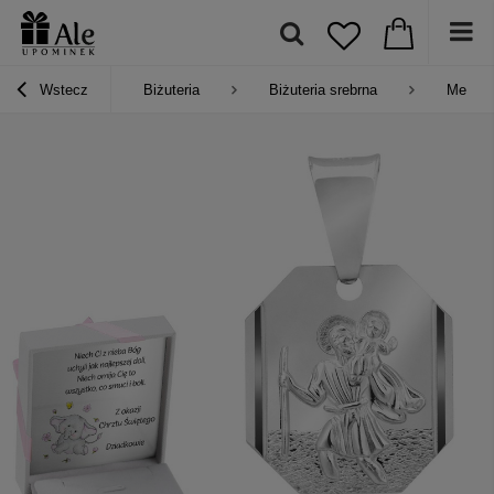
Wstecz
Biżuteria
Biżuteria srebrna
Medalik