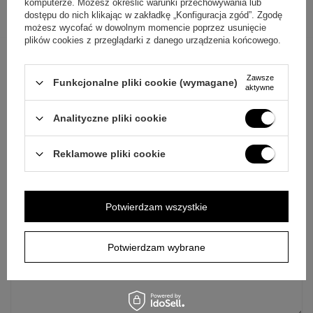
komputerze. Możesz określić warunki przechowywania lub
dostępu do nich klikając w zakładkę „Konfiguracja zgód”. Zgodę
możesz wycofać w dowolnym momencie poprzez usunięcie
plików cookies z przeglądarki z danego urządzenia końcowego.
Zawsze
Funkcjonalne pliki cookie (wymagane)
aktywne
ZAPYTAJ O PRODUKT
Analityczne pliki cookie
Jeżeli powyższy opis jest dla Ciebie niewystarczający, prześlij nam
swoje pytanie odnośnie tego produktu. Postaramy się odpowiedzieć tak
Reklamowe pliki cookie
szybko jak tylko będzie to możliwe.
Dane są przetwarzane zgodnie z
polityką prywatności
. Przesyłając je, akceptujesz jej postanowienia.
E-mail
Potwierdzam wszystkie
Pytanie
Potwierdzam wybrane