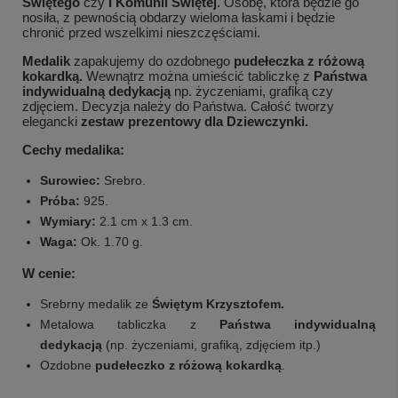
Świętego
czy
I Komunii
Świętej
. Osobę, która będzie go
nosiła, z pewnością obdarzy wieloma łaskami i będzie
chronić przed wszelkimi nieszczęściami.
Medalik
zapakujemy do ozdobnego
pudełeczka z różową
kokardką.
Wewnątrz można umieścić tabliczkę z
Państwa
indywidualną dedykacją
np. życzeniami, grafiką czy
zdjęciem. Decyzja należy do Państwa. Całość tworzy
elegancki
zestaw prezentowy dla Dziewczynki.
Cechy medalika:
Surowiec:
Srebro.
Próba:
925.
Wymiary:
2.1 cm x 1.3 cm.
Waga:
Ok. 1.70 g.
W cenie:
Srebrny medalik ze
Świętym Krzysztofem.
Metalowa tabliczka z
Państwa indywidualną
dedykacją
(np. życzeniami, grafiką, zdjęciem itp.)
Ozdobne
pudełeczko z różową kokardką
.