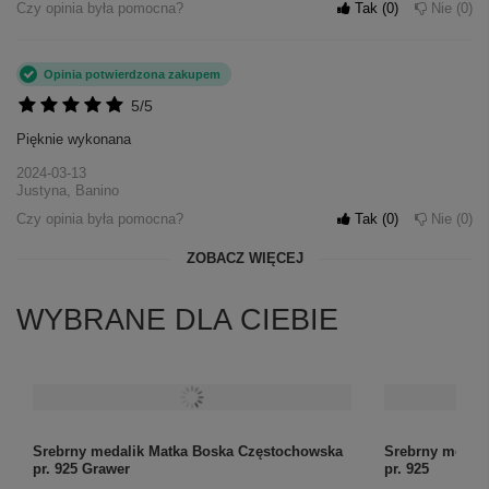
Czy opinia była pomocna?
Tak
0
Nie
0
Opinia potwierdzona zakupem
5/5
Pięknie wykonana
2024-03-13
Justyna, Banino
Czy opinia była pomocna?
Tak
0
Nie
0
ZOBACZ WIĘCEJ
WYBRANE DLA CIEBIE
Srebrny medalik Matka Boska Częstochowska
Srebrny medal
pr. 925 Grawer
pr. 925