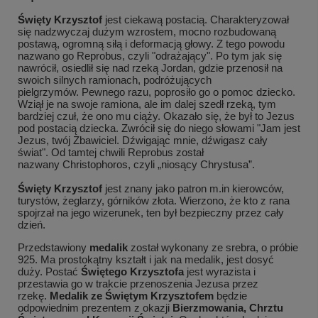
Święty Krzysztof
jest ciekawą postacią. Charakteryzował
się nadzwyczaj dużym wzrostem, mocno rozbudowaną
postawą, ogromną siłą i deformacją głowy. Z tego powodu
nazwano go Reprobus, czyli "odrażający".
Po tym jak się
nawrócił, osiedlił się nad rzeką Jordan, gdzie przenosił na
swoich silnych ramionach,
podróżujących
pielgrzymów.
Pewnego razu, poprosiło go o pomoc dziecko.
Wziął je na swoje ramiona, ale im dalej szedł rzeką, tym
bardziej czuł, że ono mu ciąży. Okazało się, że był to Jezus
pod postacią dziecka. Zwrócił się do niego słowami "Jam jest
Jezus, twój Zbawiciel. Dźwigając mnie, dźwigasz cały
świat". Od tamtej chwili Reprobus został
nazwany Christophoros, czyli „niosący Chrystusa”.
Święty
Krzysztof
jest znany jako patron m.in kierowców,
turystów, żeglarzy, górników złota. Wierzono, że kto z rana
spojrzał na jego wizerunek, ten był bezpieczny przez cały
dzień.
Przedstawiony
medalik
został wykonany ze srebra, o próbie
925. Ma prostokątny kształt i
jak na medalik, jest dosyć
duży. Postać
Świętego Krzysztofa
jest wyrazista i
przestawia go w trakcie przenoszenia Jezusa przez
rzekę.
Medalik ze Świętym Krzysztofem
będzie
odpowiednim prezentem z okazji
Bierzmowania, Chrztu