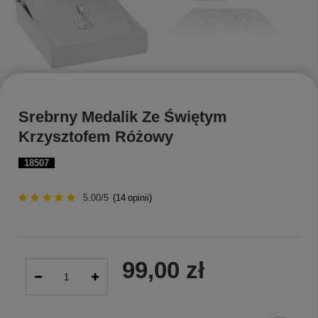
Srebrny Medalik Ze Świętym
Krzysztofem Różowy
18507
5.00/5
(
14
opinii)
99,00 zł