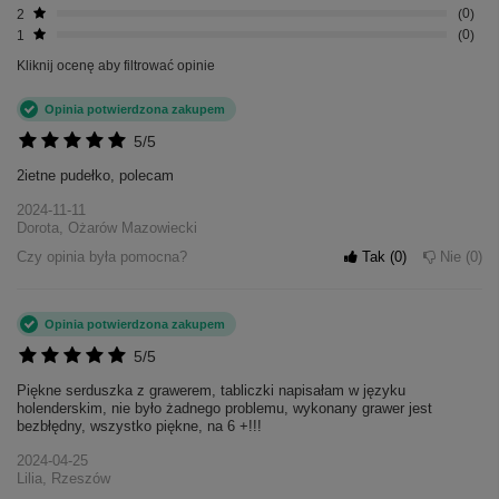
2
0
1
0
Kliknij ocenę aby filtrować opinie
Opinia potwierdzona zakupem
5/5
2ietne pudełko, polecam
2024-11-11
Dorota, Ożarów Mazowiecki
Czy opinia była pomocna?
Tak
0
Nie
0
Opinia potwierdzona zakupem
5/5
Piękne serduszka z grawerem, tabliczki napisałam w języku
holenderskim, nie było żadnego problemu, wykonany grawer jest
bezbłędny, wszystko piękne, na 6 +!!!
2024-04-25
Lilia, Rzeszów