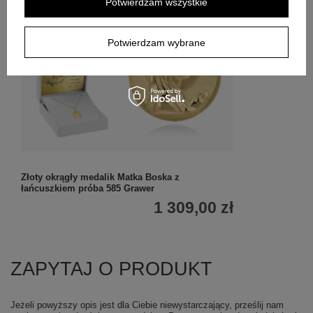
Potwierdzam wszystkie
Potwierdzam wybrane
Złoty okrągły medalik Matka Boska z
łańcuszkiem próba 585 Grawer
1 309,00 zł
ZAPYTAJ O PRODUKT
Jeżeli powyższy opis jest dla Ciebie niewystarczający, prześlij nam