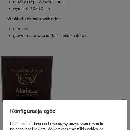
możliwość powieszenia: tak
wymiary: 10× 10 cm
W skład zestawu wchodzi:
obrazek
grawer na odwrocie (bez limitu znaków)
Konfiguracja zgód
Pliki cookie i dane osobowe są wykorzystywane w celu
personalizacji reklam. Wykorzystujemy pliki cookies do