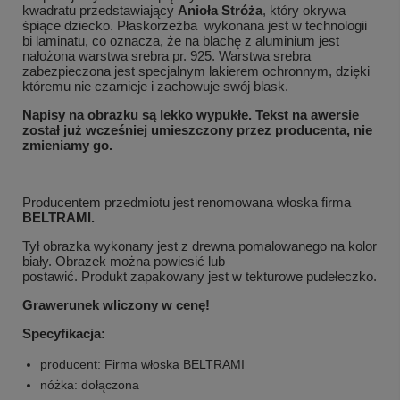
kwadratu
przedstawiający
Anioła Stróża
, który okrywa
śpiące dziecko. Płaskorzeźba wykonana jest w technologii
bi laminatu, co oznacza, że na blachę z aluminium jest
nałożona warstwa srebra pr. 925. Warstwa srebra
zabezpieczona jest specjalnym lakierem ochronnym, dzięki
któremu nie czarnieje i zachowuje swój blask.
Napisy na obrazku są lekko wypukłe. Tekst na awersie
został już wcześniej umieszczony przez producenta, nie
zmieniamy go.
Producentem przedmiotu jest renomowana włoska firma
BELTRAMI.
Tył obrazka wykonany jest z drewna pomalowanego na kolor
biały. Obrazek można powiesić lub
postawić. Produkt zapakowany jest w tekturowe pudełeczko.
Grawerunek wliczony w cenę!
Specyfikacja:
producent: Firma włoska BELTRAMI
nóżka: dołączona