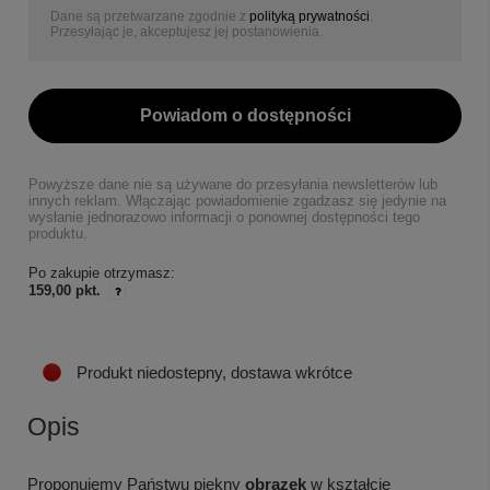
Dane są przetwarzane zgodnie z
polityką prywatności
.
Przesyłając je, akceptujesz jej postanowienia.
Powiadom o dostępności
Powyższe dane nie są używane do przesyłania newsletterów lub
innych reklam. Włączając powiadomienie zgadzasz się jedynie na
wysłanie jednorazowo informacji o ponownej dostępności tego
produktu.
Po zakupie otrzymasz:
159,00 pkt.
Produkt niedostepny, dostawa wkrótce
Opis
Proponujemy Państwu piękny
obrazek
w kształcie