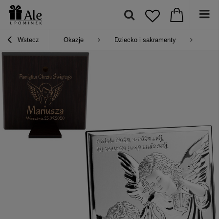
Wstecz
Okazje
Dziecko i sakramenty
Prez