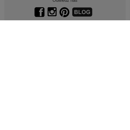
Odwiedź nas
Zapisz się do naszego newslettera.
Promocje, specjalne oferty.
Zapisz się