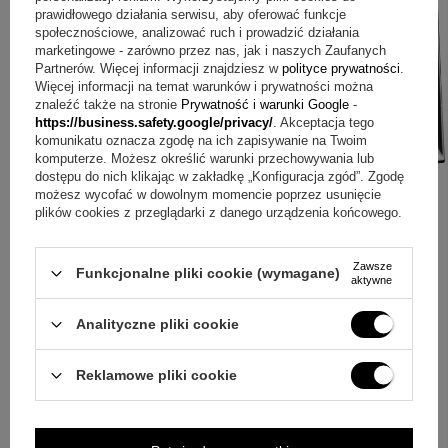
prawidłowego działania serwisu, aby oferować funkcje
społecznościowe, analizować ruch i prowadzić działania
marketingowe - zarówno przez nas, jak i naszych Zaufanych
Partnerów. Więcej informacji znajdziesz w
polityce prywatności
.
Więcej informacji na temat warunków i prywatności można
znaleźć także na stronie
Prywatność i warunki Google
-
https://business.safety.google/privacy/
. Akceptacja tego
komunikatu oznacza zgodę na ich zapisywanie na Twoim
komputerze. Możesz określić warunki przechowywania lub
dostępu do nich klikając w zakładkę „Konfiguracja zgód”. Zgodę
możesz wycofać w dowolnym momencie poprzez usunięcie
plików cookies z przeglądarki z danego urządzenia końcowego.
ZOBACZ CO KLIENCI ZAKUPILI
Zawsze
Funkcjonalne pliki cookie (wymagane)
aktywne
Z TYM TOWAREM
Analityczne pliki cookie
Reklamowe pliki cookie