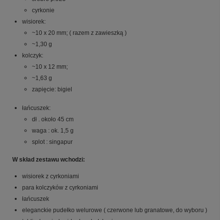
cyrkonie
wisiorek:
~10 x 20 mm; ( razem z zawieszką )
~1,30 g
kolczyk:
~10 x 12 mm;
~1,63 g
zapięcie: bigiel
łańcuszek:
dł . około 45 cm
waga : ok. 1,5 g
splot : singapur
W skład zestawu wchodzi:
wisiorek z cyrkoniami
para kolczyków z cyrkoniami
łańcuszek
eleganckie pudełko welurowe ( czerwone lub granatowe, do wyboru )