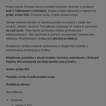
Proponujemy Państwu śliczny komplet wisiorek i kolczyki w kształcie
łezki z rubinowymi cyrkoniami
. Zestaw został wykonany z najwyższej
próby srebra 925
. Posiada cechę Urzędu probierczego.
Zestaw srebrnej biżuterii to świetny pomysł na prezent z okazji dni
urodzin, imienin, rocznicy. Pamiątkowe drobiazgi ze srebra to upominki
na całe życie
. Takie detale są bardzo chętnie gromadzone i
kolekcjonowane. Taki upominek to pomysł niezawodny i zawsze mile
widziany. Prezentowany zestaw jest
włoskiej
produkcji.
Dodatkowo zestaw zostanie spakowany w eleganckie pudełko z
indywidualną dedykacją w środku !
Wyjątkowa pamiątka z okazji urodzin, rocznicy, walentynek, I Komunii
Świętej, Bierzmowania lub innej ważnej uroczystości
Srebro próba 925
Posiada cechę Urzędu probierczego
Produkcja włoska
Specyfikacja:
Surowiec
srebro p.925