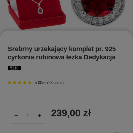
Srebrny urzekający komplet pr. 925
cyrkonia rubinowa łezka Dedykacja
5210
5.00/5
(
23
opinii)
239,00 zł