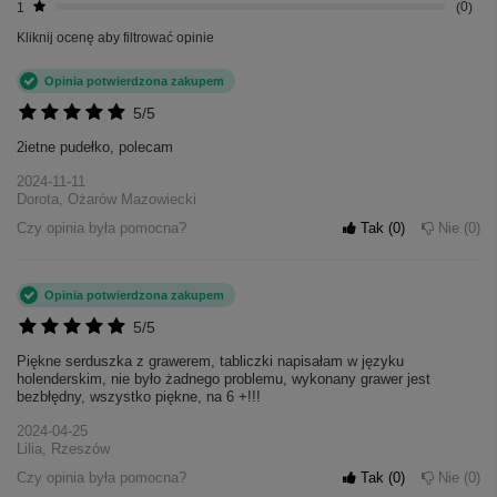
1
0
Kliknij ocenę aby filtrować opinie
Opinia potwierdzona zakupem
5/5
2ietne pudełko, polecam
2024-11-11
Dorota, Ożarów Mazowiecki
Czy opinia była pomocna?
Tak
0
Nie
0
Opinia potwierdzona zakupem
5/5
Piękne serduszka z grawerem, tabliczki napisałam w języku
holenderskim, nie było żadnego problemu, wykonany grawer jest
bezbłędny, wszystko piękne, na 6 +!!!
2024-04-25
Lilia, Rzeszów
Czy opinia była pomocna?
Tak
0
Nie
0