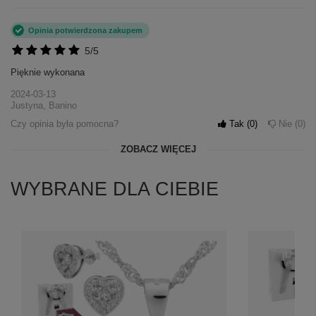
Opinia potwierdzona zakupem
5/5
Pięknie wykonana
2024-03-13
Justyna, Banino
Czy opinia była pomocna?
Tak
0
Nie
0
ZOBACZ WIĘCEJ
WYBRANE DLA CIEBIE
+
5
Zobacz więcej