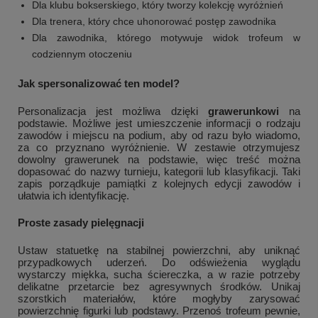
Dla klubu bokserskiego, który tworzy kolekcję wyróżnień
Dla trenera, który chce uhonorować postęp zawodnika
Dla zawodnika, którego motywuje widok trofeum w
codziennym otoczeniu
Jak spersonalizować ten model?
Personalizacja jest możliwa dzięki
grawerunkowi
na
podstawie. Możliwe jest umieszczenie informacji o rodzaju
zawodów i miejscu na podium, aby od razu było wiadomo,
za co przyznano wyróżnienie. W zestawie otrzymujesz
dowolny grawerunek na podstawie, więc treść można
dopasować do nazwy turnieju, kategorii lub klasyfikacji. Taki
zapis porządkuje pamiątki z kolejnych edycji zawodów i
ułatwia ich identyfikację.
Proste zasady pielęgnacji
Ustaw statuetkę na stabilnej powierzchni, aby uniknąć
przypadkowych uderzeń. Do odświeżenia wyglądu
wystarczy miękka, sucha ściereczka, a w razie potrzeby
delikatne przetarcie bez agresywnych środków. Unikaj
szorstkich materiałów, które mogłyby zarysować
powierzchnię figurki lub podstawy. Przenoś trofeum pewnie,