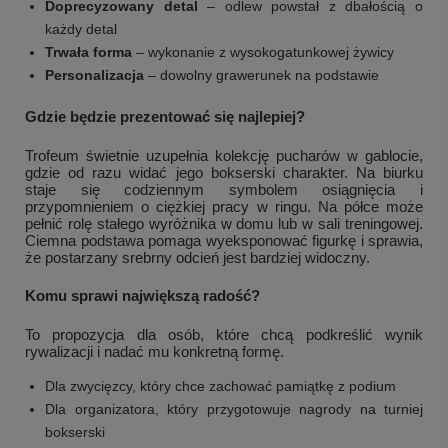
Doprecyzowany detal
– odlew powstał z dbałością o
każdy detal
Trwała forma
– wykonanie z wysokogatunkowej żywicy
Personalizacja
– dowolny grawerunek na podstawie
Gdzie będzie prezentować się najlepiej?
Trofeum świetnie uzupełnia kolekcję pucharów w gablocie,
gdzie od razu widać jego bokserski charakter. Na biurku
staje się codziennym symbolem osiągnięcia i
przypomnieniem o ciężkiej pracy w ringu. Na półce może
pełnić rolę stałego wyróżnika w domu lub w sali treningowej.
Ciemna podstawa pomaga wyeksponować figurkę i sprawia,
że postarzany srebrny odcień jest bardziej widoczny.
Komu sprawi największą radość?
To propozycja dla osób, które chcą podkreślić wynik
rywalizacji i nadać mu konkretną formę.
Dla zwycięzcy, który chce zachować pamiątkę z podium
Dla organizatora, który przygotowuje nagrody na turniej
bokserski