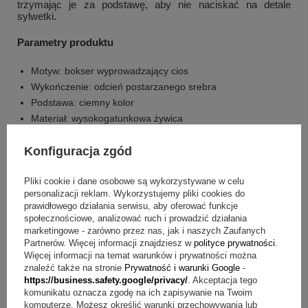
trzymając je za podstawę, aby nie naciskać na detale
sylwetki.
Parametry produktu
Motyw: bokser wyprowadzający cios
Wykończenie: odcień postarzanego srebra
Podstawa: ciemny kolor
Materiał: wysokogatunkowa żywica
Technika wykonania: Odlew
Konfiguracja zgód
Przeznaczenie: nagroda lub wyróżnienie w zawodach
bokserskich
Pliki cookie i dane osobowe są wykorzystywane w celu
Grawerunek (podstawa): dowolny grawerunek na
personalizacji reklam. Wykorzystujemy pliki cookies do
podstawie
prawidłowego działania serwisu, aby oferować funkcje
Wymiary figurki: 26 x 17 cm
społecznościowe, analizować ruch i prowadzić działania
marketingowe - zarówno przez nas, jak i naszych Zaufanych
Co zawiera zestaw?
Partnerów. Więcej informacji znajdziesz w
polityce prywatności
.
Więcej informacji na temat warunków i prywatności można
znaleźć także na stronie
Prywatność i warunki Google
-
Figurkę z wizerunkiem boksera
https://business.safety.google/privacy/
. Akceptacja tego
Dowolny grawerunek na podstawie
komunikatu oznacza zgodę na ich zapisywanie na Twoim
komputerze. Możesz określić warunki przechowywania lub