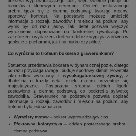
boksera wyprowadzającego cios, więc świetnie pasuje do
turniejów i klubowych ceremonii. Odcień postarzanego
srebra łączy się z ciemną podstawą, tworząc mocny,
sportowy kontrast. Na podstawie możesz umieścić
informacje o rodzaju zawodów i miejscu na podium, aby
wynik był od razu jasny. Taki detal pozwala wręczyć
wyróżnienie dopasowane do konkretnej rywalizacji. Po
zakończeniu wydarzenia trofeum dobrze wygląda zarówno w
gablocie z pucharami, jak i na biurku czy półce.
Co wyróżnia to trofeum boksera z grawerunkiem?
Statuetka przedstawia boksera w dynamicznej pozie, dlatego
od razu przyciąga uwagę i buduje sportowy klimat. Powstała
jako odlew wykonany z
wysokogatunkowej żywicy
, z
dbałością o każdy detal, dzięki czemu prezentuje się
majestatycznie. Postarzany srebrny odcień figurki
zestawiono z ciemną podstawą, co podkreśla sylwetkę
zawodnika. Grawerunek na podstawie pozwala dopisać
informacje o rodzaju zawodów i miejscu na podium, aby
trofeum było jednoznaczne.
Wyrazisty motyw
– bokser wyprowadzający cios
Efektowna kolorystyka
– odcień postarzanego srebra i
ciemna podstawa