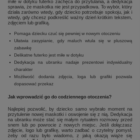
miłe w dotyku futerko zachęca do przytulania, a dedykacja
sprawia, że maskotka nie jest przypadkowa. To wybór, który
działa zarówno wtedy, gdy dziecko potrzebuje spokoju, jak i
wtedy, gdy chcesz podkreślić ważny dzień krótkim tekstem,
zdjęciem lub grafiką.
Pomaga dziecku czuć się pewniej w nowym otoczeniu
Ułatwia zasypianie, gdy maluch wtula się w pluszową
zabawkę
+
1
Delikatne futerko jest miłe w dotyku
Dedykacja na ubranku nadaje prezentowi indywidualny
Zobacz więcej
charakter
Możliwość dodania zdjęcia, loga lub grafiki pozwala
dopasować przekaz
Jak wprowadzić go do codziennego otoczenia?
Najlepiej pozwolić, by dziecko samo wybrało moment na
przytulenie nowej maskotki i oswojenie się z nią. Dedykacja
na ubranku może stać się małym rytuałem rozmowy przed
snem lub po powrocie z nowych miejsc. Jeśli dołączasz
zdjęcie, logo lub grafikę, warto zadbać o czytelny pomysł,
żeby od razu było wiadomo, z jaką okazją wiąże się