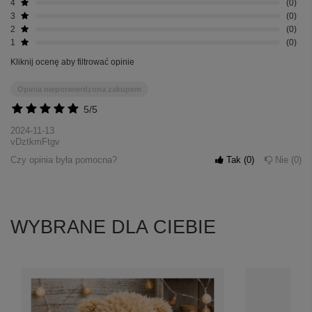
4
0
3
0
2
0
1
0
Kliknij ocenę aby filtrować opinie
Opinia niepotwierdzona zakupem
5/5
2024-11-13
vDztkmFtgv
Czy opinia była pomocna?
Tak
0
Nie
0
WYBRANE DLA CIEBIE