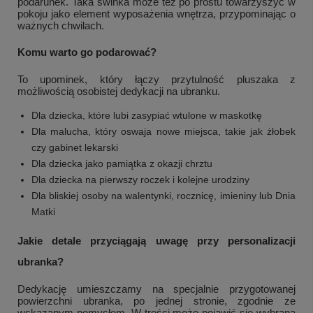
podarunek. Taka świnka może też po prostu towarzyszyć w
pokoju jako element wyposażenia wnętrza, przypominając o
ważnych chwilach.
Komu warto go podarować?
To upominek, który łączy przytulność pluszaka z
możliwością osobistej dedykacji na ubranku.
Dla dziecka, które lubi zasypiać wtulone w maskotkę
Dla malucha, który oswaja nowe miejsca, takie jak żłobek
czy gabinet lekarski
Dla dziecka jako pamiątka z okazji chrztu
Dla dziecka na pierwszy roczek i kolejne urodziny
Dla bliskiej osoby na walentynki, rocznicę, imieniny lub Dnia
Matki
Jakie detale przyciągają uwagę przy personalizacji
ubranka?
Dedykację umieszczamy na specjalnie przygotowanej
powierzchni ubranka, po jednej stronie, zgodnie ze
wskazanym pomysłem. W treści może pojawić się wybrana