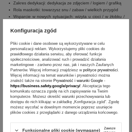
Zakres dedykacji: dedykacja ze zdjęciem / logiem / grafiką
Rola maskotki: towarzysz snu / zabaw / wielkich przygód
Wsparcie w nowych sytuacjach: wizyta u cioci / w żłobku /
lekarza
Konfiguracja zgód
Wpływ przy przytulaniu: dziecku łatwiej będzie zasnąć
Wpływ na samopoczucie: daje poczucie bezpieczeństwa i
Pliki cookie i dane osobowe są wykorzystywane w celu
uspokaja
personalizacji reklam. Wykorzystujemy pliki cookies do
Okazje wręczenia: urodzin / walentynek / rocznicy
prawidłowego działania serwisu, aby oferować funkcje
Okazje pamiątkowe: chrztu / pierwszego roczku / kolejnych
społecznościowe, analizować ruch i prowadzić działania
urodzin
marketingowe - zarówno przez nas, jak i naszych Zaufanych
Partnerów. Więcej informacji znajdziesz w
polityce prywatności
.
Rola w przestrzeni: wyjątkowy element wyposażenia
Więcej informacji na temat warunków i prywatności można
wnętrza
znaleźć także na stronie
Prywatność i warunki Google
-
https://business.safety.google/privacy/
. Akceptacja tego
Co otrzymujesz w zestawie?
komunikatu oznacza zgodę na ich zapisywanie na Twoim
komputerze. Możesz określić warunki przechowywania lub
dostępu do nich klikając w zakładkę „Konfiguracja zgód”. Zgodę
maskotka
możesz wycofać w dowolnym momencie poprzez usunięcie
dedykacja na ubranku z możliwością umieszczenia zdjęcia
plików cookies z przeglądarki z danego urządzenia końcowego.
Najczęstsze wątpliwości o maskotkę z dedykacją
Zawsze
Funkcjonalne pliki cookie (wymagane)