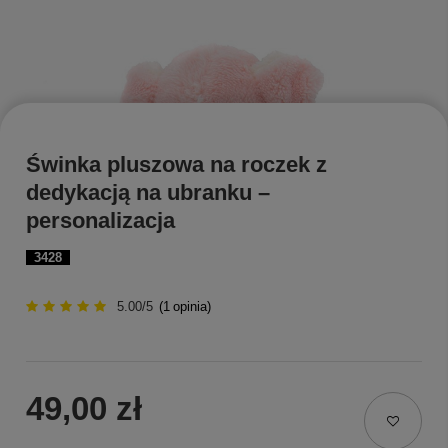
Świnka pluszowa na roczek z
dedykacją na ubranku –
personalizacja
3428
5.00/5
(
1
opinia)
49,00 zł