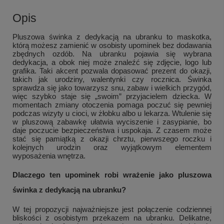
Opis
Pluszowa świnka z dedykacją na ubranku to maskotka,
którą możesz zamienić w osobisty upominek bez dodawania
zbędnych ozdób. Na ubranku pojawia się wybrana
dedykacja, a obok niej może znaleźć się zdjęcie, logo lub
grafika. Taki akcent pozwala dopasować prezent do okazji,
takich jak urodziny, walentynki czy rocznica. Świnka
sprawdza się jako towarzysz snu, zabaw i wielkich przygód,
więc szybko staje się „swoim” przyjacielem dziecka. W
momentach zmiany otoczenia pomaga poczuć się pewniej
podczas wizyty u cioci, w żłobku albo u lekarza. Wtulenie się
w pluszową zabawkę ułatwia wyciszenie i zasypianie, bo
daje poczucie bezpieczeństwa i uspokaja. Z czasem może
stać się pamiątką z okazji chrztu, pierwszego roczku i
kolejnych urodzin oraz wyjątkowym elementem
wyposażenia wnętrza.
Dlaczego ten upominek robi wrażenie jako pluszowa
świnka z dedykacją na ubranku?
W tej propozycji najważniejsze jest połączenie codziennej
bliskości z osobistym przekazem na ubranku. Delikatne,