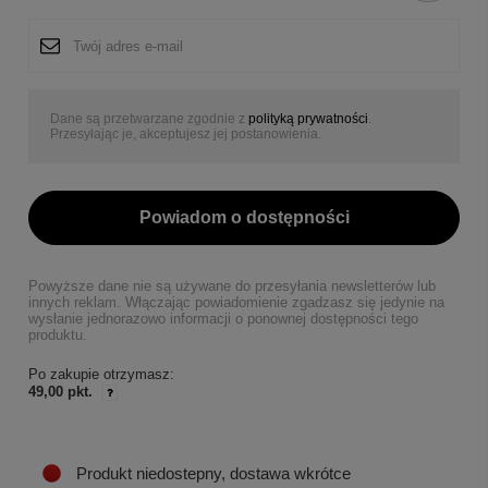
Dane są przetwarzane zgodnie z
polityką prywatności
.
Przesyłając je, akceptujesz jej postanowienia.
Powiadom o dostępności
Powyższe dane nie są używane do przesyłania newsletterów lub
innych reklam. Włączając powiadomienie zgadzasz się jedynie na
wysłanie jednorazowo informacji o ponownej dostępności tego
produktu.
Po zakupie otrzymasz:
49,00 pkt.
Produkt niedostepny, dostawa wkrótce