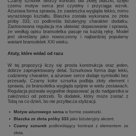
Czarny sznurek tworzy kontrast dla złotej blaszki, dzięki
czemu motyw serca jest czytelny i przyciąga wzrok.
Ażurowa forma sprawia, że zawieszka wygląda lekko, mimo
wyrazistego kształtu. Blaszka została wykonana ze złota
próby 333, co podkreśla biżuteryjny charakter dodatku.
Zastosowana regulacja ma ułatwiać dopasowanie i sprawia,
że według opisu bransoletka pasuje na każdą rękę. Model
jest określany jako nowoczesny i najbardziej popularny
wariant bransoletek XXI wieku.
Atuty, które widać od razu
W tej propozycji liczy się prosta konstrukcja oraz jeden,
dobrze zaprojektowany detal. Sznurkowa forma daje lekki,
codzienny charakter, a ażurowe serce dodaje symboliki bez
przesady. Czarny kolor sznurka podbija złoty element i
sprawia, że bransoletka wygląda spójnie w wielu zestawach.
Regulacja pozwala wygodnie dopasować ją do nadgarstka w
zależności od potrzeb. To dodatek, który może zostać z
Tobą na co dzień, bo nie przytłacza stylizacji.
Motyw ażurowego serca
w formie zawieszki.
Blaszka ze złota próby 333
jako biżuteryjny akcent.
Czarny sznurek
podkreślający kontrast z elementem ze
złota.