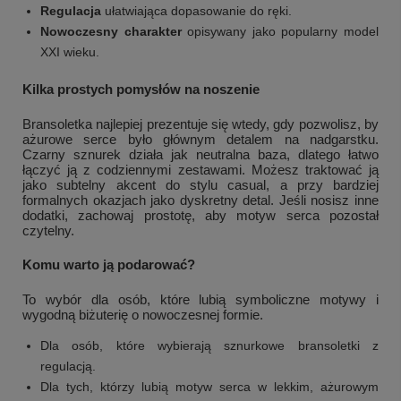
Regulacja
ułatwiająca dopasowanie do ręki.
Nowoczesny charakter
opisywany jako popularny model
XXI wieku.
Kilka prostych pomysłów na noszenie
Bransoletka najlepiej prezentuje się wtedy, gdy pozwolisz, by
ażurowe serce było głównym detalem na nadgarstku.
Czarny sznurek działa jak neutralna baza, dlatego łatwo
łączyć ją z codziennymi zestawami. Możesz traktować ją
jako subtelny akcent do stylu casual, a przy bardziej
formalnych okazjach jako dyskretny detal. Jeśli nosisz inne
dodatki, zachowaj prostotę, aby motyw serca pozostał
czytelny.
Komu warto ją podarować?
To wybór dla osób, które lubią symboliczne motywy i
wygodną biżuterię o nowoczesnej formie.
Dla osób, które wybierają sznurkowe bransoletki z
regulacją.
Dla tych, którzy lubią motyw serca w lekkim, ażurowym