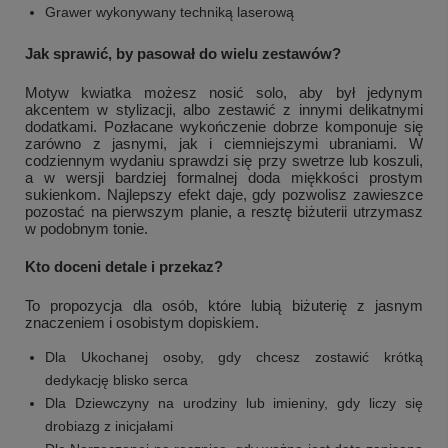
Grawer wykonywany techniką laserową
Jak sprawić, by pasował do wielu zestawów?
Motyw kwiatka możesz nosić solo, aby był jedynym
akcentem w stylizacji, albo zestawić z innymi delikatnymi
dodatkami. Pozłacane wykończenie dobrze komponuje się
zarówno z jasnymi, jak i ciemniejszymi ubraniami. W
codziennym wydaniu sprawdzi się przy swetrze lub koszuli,
a w wersji bardziej formalnej doda miękkości prostym
sukienkom. Najlepszy efekt daje, gdy pozwolisz zawieszce
pozostać na pierwszym planie, a resztę biżuterii utrzymasz
w podobnym tonie.
Kto doceni detale i przekaz?
To propozycja dla osób, które lubią biżuterię z jasnym
znaczeniem i osobistym dopiskiem.
Dla Ukochanej osoby, gdy chcesz zostawić krótką
dedykację blisko serca
Dla Dziewczyny na urodziny lub imieniny, gdy liczy się
drobiazg z inicjałami