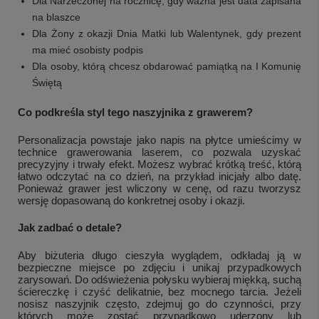
Dla Narzeczonej na rocznicę, gdy ważna jest data zapisana
na blaszce
Dla Żony z okazji Dnia Matki lub Walentynek, gdy prezent
ma mieć osobisty podpis
Dla osoby, którą chcesz obdarować pamiątką na I Komunię
Świętą
Co podkreśla styl tego naszyjnika z grawerem?
Personalizacja powstaje jako napis na płytce umieścimy w
technice grawerowania laserem, co pozwala uzyskać
precyzyjny i trwały efekt. Możesz wybrać krótką treść, którą
łatwo odczytać na co dzień, na przykład inicjały albo datę.
Ponieważ grawer jest wliczony w cenę, od razu tworzysz
wersję dopasowaną do konkretnej osoby i okazji.
Jak zadbać o detale?
Aby biżuteria długo cieszyła wyglądem, odkładaj ją w
bezpieczne miejsce po zdjęciu i unikaj przypadkowych
zarysowań. Do odświeżenia połysku wybieraj miękką, suchą
ściereczkę i czyść delikatnie, bez mocnego tarcia. Jeżeli
nosisz naszyjnik często, zdejmuj go do czynności, przy
których może zostać przypadkowo uderzony lub