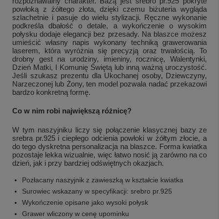
rozpoznawalny charakter. Bazą jest srebro pr.925 pokryte
powłoką z żółtego złota, dzięki czemu biżuteria wygląda
szlachetnie i pasuje do wielu stylizacji. Ręczne wykonanie
podkreśla dbałość o detale, a wykończenie o wysokim
połysku dodaje elegancji bez przesady. Na blaszce możesz
umieścić własny napis wykonany techniką grawerowania
laserem, która wyróżnia się precyzją oraz trwałością. To
drobny gest na urodziny, imieniny, rocznicę, Walentynki,
Dzień Matki, I Komunię Świętą lub inną ważną uroczystość.
Jeśli szukasz prezentu dla Ukochanej osoby, Dziewczyny,
Narzeczonej lub Żony, ten model pozwala nadać przekazowi
bardzo konkretną formę.
Co w nim robi największą różnicę?
W tym naszyjniku liczy się połączenie klasycznej bazy ze
srebra pr.925 i ciepłego odcienia powłoki w żółtym złocie, a
do tego dyskretna personalizacja na blaszce. Forma kwiatka
pozostaje lekka wizualnie, więc łatwo nosić ją zarówno na co
dzień, jak i przy bardziej odświętnych okazjach.
Pozłacany naszyjnik z zawieszką w kształcie kwiatka
Surowiec wskazany w specyfikacji: srebro pr.925
Wykończenie opisane jako wysoki połysk
Grawer wliczony w cenę upominku