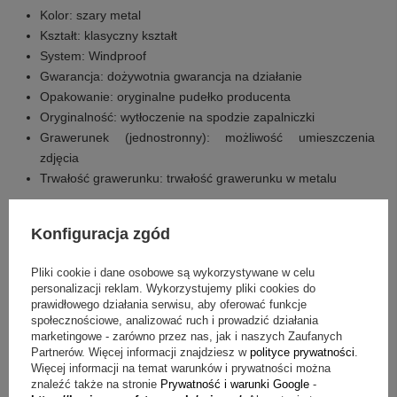
Kolor: szary metal
Kształt: klasyczny kształt
System: Windproof
Gwarancja: dożywotnia gwarancja na działanie
Opakowanie: oryginalne pudełko producenta
Oryginalność: wytłoczenie na spodzie zapalniczki
Grawerunek (jednostronny): możliwość umieszczenia
zdjęcia
Trwałość grawerunku: trwałość grawerunku w metalu
Jakie są składowe zestawu?
Konfiguracja zgód
zapalniczka marki Tasman
pudełko producenta
Pliki cookie i dane osobowe są wykorzystywane w celu
personalizacji reklam. Wykorzystujemy pliki cookies do
grawerunek na zapalniczce jednostronny
prawidłowego działania serwisu, aby oferować funkcje
komplet 6 kamieni z zapasowym knotem
społecznościowe, analizować ruch i prowadzić działania
benzyna
marketingowe - zarówno przez nas, jak i naszych Zaufanych
Partnerów. Więcej informacji znajdziesz w
polityce prywatności
.
Więcej informacji na temat warunków i prywatności można
Masz pytania? Sprawdź odpowiedzi
znaleźć także na stronie
Prywatność i warunki Google
-