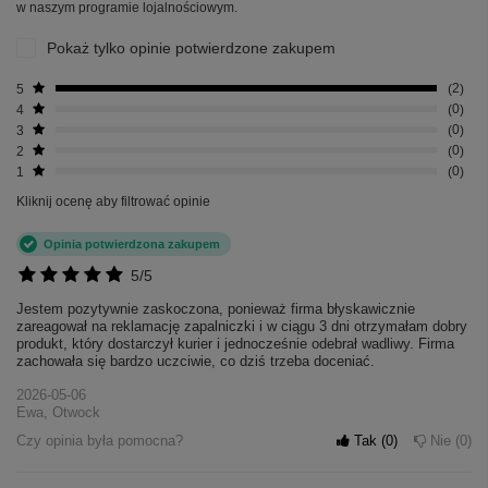
w naszym programie lojalnościowym.
Pokaż tylko opinie potwierdzone zakupem
5
2
4
0
3
0
2
0
1
0
Kliknij ocenę aby filtrować opinie
Opinia potwierdzona zakupem
5/5
Jestem pozytywnie zaskoczona, ponieważ firma błyskawicznie
zareagował na reklamację zapalniczki i w ciągu 3 dni otrzymałam dobry
produkt, który dostarczył kurier i jednocześnie odebrał wadliwy. Firma
zachowała się bardzo uczciwie, co dziś trzeba doceniać.
2026-05-06
Ewa, Otwock
Czy opinia była pomocna?
Tak
0
Nie
0