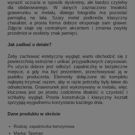
wyrazić uczucia w sposób dyskretny, ale bardzo czytelny
dla obdarowanego. W danych zaznaczono trwałość
grawerunku w metalu, dlatego fotografia ma pozostać
pamiątką na lata. Szary metal podkreśla klasyczny
charakter, a prosta forma dobrze eksponuje sam grawer.
Zdjęcie staje się centralnym akcentem i zmienia zwykły
przedmiot w osobisty znak pamięci.
Jak zadbać o detale?
Żeby zachować estetyczny wygląd, warto obchodzić się z
powierzchnią ostrożnie i unikać przypadkowych zarysowań.
Po użyciu dobrze jest odłożyć zapalniczkę w bezpieczne
miejsce, a gdy ma być prezentem, przechowywać ją w
pudełku producenta. Elementy dołączone do kompletu
najlepiej trzymać razem, aby w razie potrzeby były łatwe do
odnalezienia. Grawerunek jest wykonywany w metalu, więc
kluczowa jest po prostu codzienna dbałość o czystość i
schludny wygląd. Prosta konstrukcja i klasyczny kształt
sprzyjają wygodnemu korzystaniu każdego dnia.
Dane produktu w skrócie
Rodzaj: zapalniczka benzynowa
Marka: Tasman