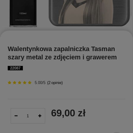
Walentynkowa zapalniczka Tasman
szary metal ze zdjęciem i grawerem
22087
5.00/5
(
2
opinie)
69,00 zł