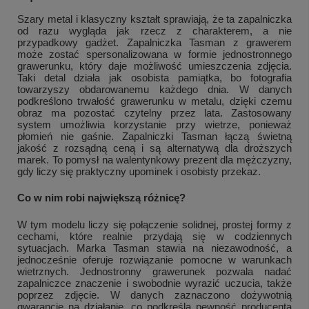
Szary metal i klasyczny kształt sprawiają, że ta zapalniczka
od razu wygląda jak rzecz z charakterem, a nie
przypadkowy gadżet. Zapalniczka Tasman z grawerem
może zostać spersonalizowana w formie jednostronnego
grawerunku, który daje możliwość umieszczenia zdjęcia.
Taki detal działa jak osobista pamiątka, bo fotografia
towarzyszy obdarowanemu każdego dnia. W danych
podkreślono trwałość grawerunku w metalu, dzięki czemu
obraz ma pozostać czytelny przez lata. Zastosowany
system umożliwia korzystanie przy wietrze, ponieważ
płomień nie gaśnie. Zapalniczki Tasman łączą świetną
jakość z rozsądną ceną i są alternatywą dla droższych
marek. To pomysł na walentynkowy prezent dla mężczyzny,
gdy liczy się praktyczny upominek i osobisty przekaz.
Co w nim robi największą różnicę?
W tym modelu liczy się połączenie solidnej, prostej formy z
cechami, które realnie przydają się w codziennych
sytuacjach. Marka Tasman stawia na niezawodność, a
jednocześnie oferuje rozwiązanie pomocne w warunkach
wietrznych. Jednostronny grawerunek pozwala nadać
zapalniczce znaczenie i swobodnie wyrazić uczucia, także
poprzez zdjęcie. W danych zaznaczono dożywotnią
gwarancję na działanie, co podkreśla pewność producenta