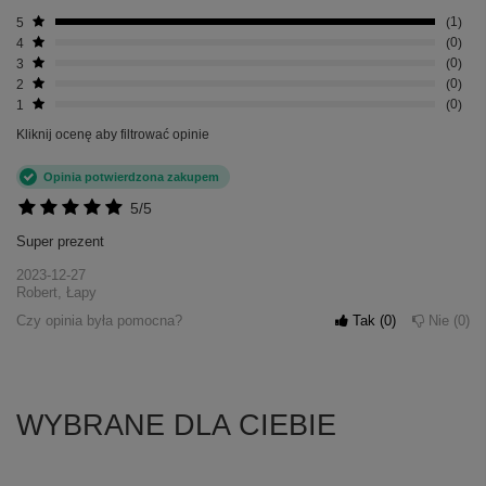
5
1
4
0
3
0
2
0
1
0
Kliknij ocenę aby filtrować opinie
Opinia potwierdzona zakupem
5/5
Super prezent
2023-12-27
Robert, Łapy
Czy opinia była pomocna?
Tak
0
Nie
0
WYBRANE DLA CIEBIE