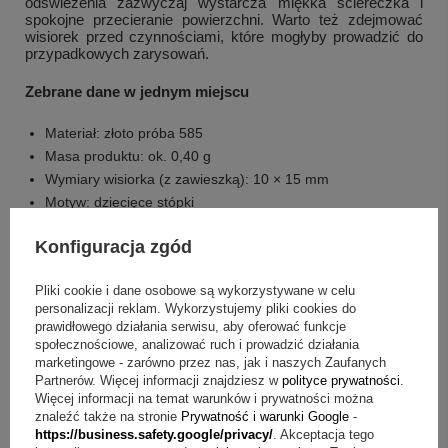
odświeżenia zazwyczaj wystarcza miękka ściereczka i
spokojne przecieranie powierzchni. Warto też zdejmować
wisiorek przed czynnościami, które mogłyby prowadzić do
przypadkowych zarysowań.
Zebrane dane w jednym miejscu
Materiał: złoto próba 585
Masa produktu: ok. 0,40 g
Wymiary wisiorka (z zawieszką): 10 × 15 mm
Motyw: dziecięce stópki
Cechowanie: próba zbadana przez Polski Urząd Probierczy
Konfiguracja zgód
Metki jubilerskie: dołączone
Grawerunek (rewers): grawerunek na rewersie wisiorka np.
Pliki cookie i dane osobowe są wykorzystywane w celu
(krótkie imię i data, bądź inicjały oraz data)
personalizacji reklam. Wykorzystujemy pliki cookies do
prawidłowego działania serwisu, aby oferować funkcje
W cenie są ujęte następujące elementy
społecznościowe, analizować ruch i prowadzić działania
marketingowe - zarówno przez nas, jak i naszych Zaufanych
grawerunek na rewersie wisiorka np. (krótkie imię i data,
Partnerów. Więcej informacji znajdziesz w
polityce prywatności
.
Więcej informacji na temat warunków i prywatności można
bądź inicjały oraz data)
znaleźć także na stronie
Prywatność i warunki Google
-
https://business.safety.google/privacy/
. Akceptacja tego
Pytania przed zakupem