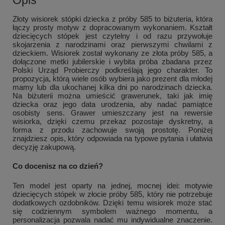
Opis
Złoty wisiorek stópki dziecka z próby 585 to biżuteria, która
łączy prosty motyw z dopracowanym wykonaniem. Kształt
dziecięcych stópek jest czytelny i od razu przywołuje
skojarzenia z narodzinami oraz pierwszymi chwilami z
dzieckiem. Wisiorek został wykonany ze złota próby 585, a
dołączone metki jubilerskie i wybita próba zbadana przez
Polski Urząd Probierczy podkreślają jego charakter. To
propozycja, którą wiele osób wybiera jako prezent dla młodej
mamy lub dla ukochanej kilka dni po narodzinach dziecka.
Na biżuterii można umieścić grawerunek, taki jak imię
dziecka oraz jego data urodzenia, aby nadać pamiątce
osobisty sens. Grawer umieszczany jest na rewersie
wisiorka, dzięki czemu przekaz pozostaje dyskretny, a
forma z przodu zachowuje swoją prostotę. Poniżej
znajdziesz opis, który odpowiada na typowe pytania i ułatwia
decyzję zakupową.
Co docenisz na co dzień?
Ten model jest oparty na jednej, mocnej idei: motywie
dziecięcych stópek w złocie próby 585, który nie potrzebuje
dodatkowych ozdobników. Dzięki temu wisiorek może stać
się codziennym symbolem ważnego momentu, a
personalizacja pozwala nadać mu indywidualne znaczenie.