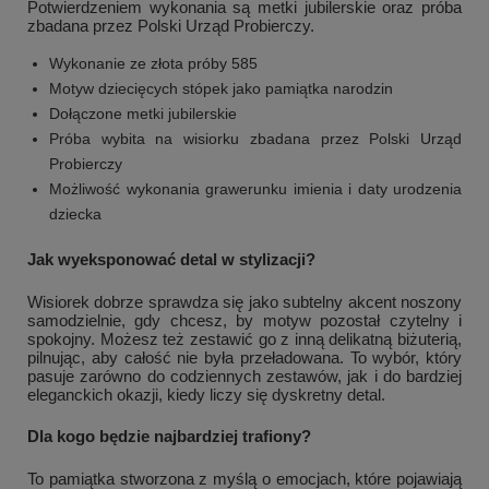
Potwierdzeniem wykonania są metki jubilerskie oraz próba
zbadana przez Polski Urząd Probierczy.
Wykonanie ze złota próby 585
Motyw dziecięcych stópek jako pamiątka narodzin
Dołączone metki jubilerskie
Próba wybita na wisiorku zbadana przez Polski Urząd
Probierczy
Możliwość wykonania grawerunku imienia i daty urodzenia
dziecka
Jak wyeksponować detal w stylizacji?
Wisiorek dobrze sprawdza się jako subtelny akcent noszony
samodzielnie, gdy chcesz, by motyw pozostał czytelny i
spokojny. Możesz też zestawić go z inną delikatną biżuterią,
pilnując, aby całość nie była przeładowana. To wybór, który
pasuje zarówno do codziennych zestawów, jak i do bardziej
eleganckich okazji, kiedy liczy się dyskretny detal.
Dla kogo będzie najbardziej trafiony?
To pamiątka stworzona z myślą o emocjach, które pojawiają