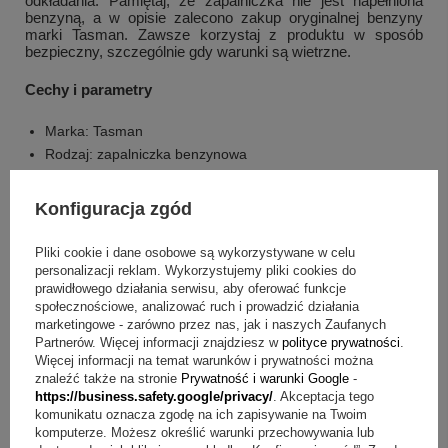
odkładania. Pamiętaj, że zapalniczka nie jest napełniona
benzyną, a w opisie zalecono zakup oryginalnej benzyny
marki Tasman. Zawsze korzystaj z produktu w sposób
bezpieczny, szczególnie gdy warunki są wietrzne.
Cechy i parametry
Marka: Tasman
Rodzaj: zapalniczka benzynowa
Kolor: black matte, czarna
Motyw: gładka
Konfiguracja zgód
Kształt: klasyczny kształt
System: Windproof
Pliki cookie i dane osobowe są wykorzystywane w celu
Gwarancja na działanie: dożywotnia
personalizacji reklam. Wykorzystujemy pliki cookies do
prawidłowego działania serwisu, aby oferować funkcje
Gwarancja producenta: wieczysta
+
2
społecznościowe, analizować ruch i prowadzić działania
Oryginalność: wytłoczenie na spodzie zapalniczki
marketingowe - zarówno przez nas, jak i naszych Zaufanych
Napełnienie: zapalniczka nie jest napełniona benzyną
Zobacz więcej
Partnerów. Więcej informacji znajdziesz w
polityce prywatności
.
Więcej informacji na temat warunków i prywatności można
Zalecenie: zakup oryginalnej benzyny marki Tasman
znaleźć także na stronie
Prywatność i warunki Google
-
Opakowanie: eleganckie oryginalne pudełko producenta
https://business.safety.google/privacy/
. Akceptacja tego
komunikatu oznacza zgodę na ich zapisywanie na Twoim
Co otrzymujesz w zestawie?
komputerze. Możesz określić warunki przechowywania lub