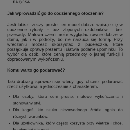
na rynku.
Jak wprowadzić go do codziennego otoczenia?
Jeśli lubisz rzeczy proste, ten model dobrze wpisuje się w
codzienne rytuały – bez zbędnych ozdobników i bez
przesady. Matowa czerń może wyglądać równie dobrze w
domu, jak i w podróży, bo nie narzuca się formą. Przy
wręczaniu możesz skorzystać z pudełeczka, które
porządkuje oprawę prezentu i ułatwia podanie upominku. To
wybór dla osób, które cenią przedmioty o jasnej funkcji i
dopracowanym wykończeniu.
Komu warto go podarować?
Taki drobiazg sprawdzi się wtedy, gdy chcesz podarować
rzecz użytkową, a jednocześnie z charakterem.
Dla osoby, która ceni proste, matowe wykończenia i
stonowany styl.
Dla kogoś, kto szuka niezawodnego źródła ognia do
różnych warunków.
Dla użytkownika, który często korzysta przy wietrze i chce,
by płomień nie gasł.