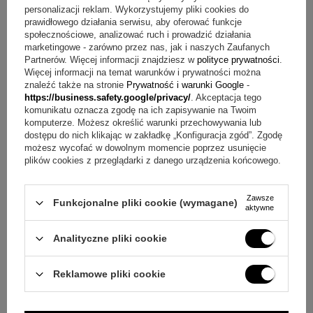
personalizacji reklam. Wykorzystujemy pliki cookies do
prawidłowego działania serwisu, aby oferować funkcje
FAQ – szybkie odpowiedzi o zegarze na 12 zdjęć
społecznościowe, analizować ruch i prowadzić działania
marketingowe - zarówno przez nas, jak i naszych Zaufanych
Pytanie:
Jak przygotować własne zdjęcia do personalizacji?
Partnerów. Więcej informacji znajdziesz w
polityce prywatności
.
Odpowiedź:
Personalizacja: własne zdjęcia – łatwe do
Więcej informacji na temat warunków i prywatności można
przygotowania przed drukiem.
znaleźć także na stronie
Prywatność i warunki Google
-
https://business.safety.google/privacy/
. Akceptacja tego
Pytanie:
Jak wybrać zdjęcia, które trafią na tarczę?
komunikatu oznacza zgodę na ich zapisywanie na Twoim
Odpowiedź:
Możesz umieścić fotografie członków rodziny,
komputerze. Możesz określić warunki przechowywania lub
ukochanych osób, wspólnych chwil lub dziecięcych
dostępu do nich klikając w zakładkę „Konfiguracja zgód”. Zgodę
uśmiechów.
możesz wycofać w dowolnym momencie poprzez usunięcie
Pytanie:
Czy na zegarze jest stały napis?
Odpowiedź:
Tak,
plików cookies z przeglądarki z danego urządzenia końcowego.
na tarczy znajduje się napis: "Czas spędzony z rodziną wart
jest każdej sekundy".
Zawsze
Funkcjonalne pliki cookie (wymagane)
Pytanie:
Jak jest zasilany ten zegar?
Odpowiedź:
Zasilanie:
aktywne
1 bateria AA (brak w zestawie).
Analityczne pliki cookie
Pytanie:
Na jakie okazje pasuje taki prezent?
Odpowiedź:
Zastosowanie obejmuje prezent na Dzień Matki, Dzień
Babci, urodziny, parapetówkę lub rocznicę.
Reklamowe pliki cookie
Mały przedmiot, wielkie emocje