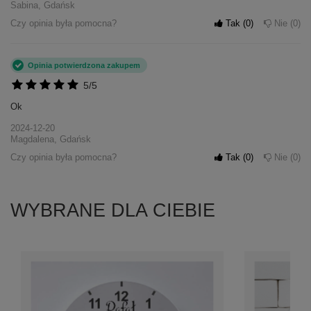
Sabina, Gdańsk
Czy opinia była pomocna?
Tak
0
Nie
0
Opinia potwierdzona zakupem
5/5
Ok
2024-12-20
Magdalena, Gdańsk
Czy opinia była pomocna?
Tak
0
Nie
0
WYBRANE DLA CIEBIE