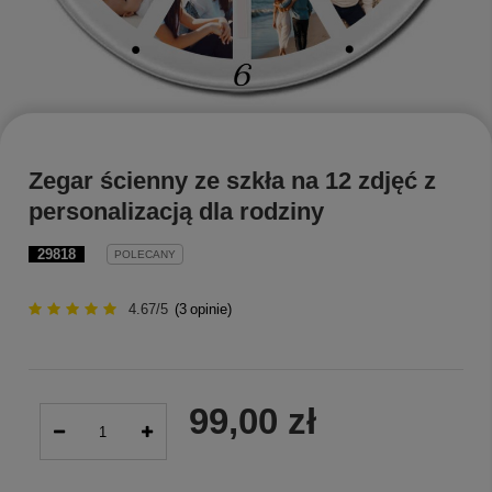
Zegar ścienny ze szkła na 12 zdjęć z
personalizacją dla rodziny
29818
POLECANY
4.67/5
(
3
opinie)
99,00 zł