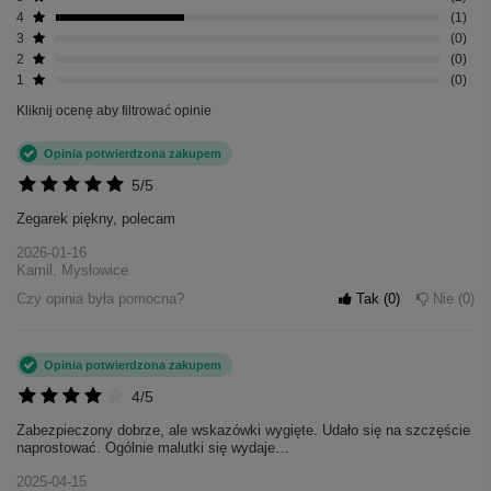
4
1
3
0
2
0
1
0
Kliknij ocenę aby filtrować opinie
Opinia potwierdzona zakupem
5/5
Zegarek piękny, polecam
2026-01-16
Kamil, Mysłowice
Czy opinia była pomocna?
Tak
0
Nie
0
Opinia potwierdzona zakupem
4/5
Zabezpieczony dobrze, ale wskazówki wygięte. Udało się na szczęście
naprostować. Ogólnie malutki się wydaje…
2025-04-15