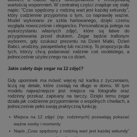
wartością wspomnień. W centralnej części znajduje się stały
napis: "Czas spędzony z rodziną wart jest każdej sekundy",
który codziennie przypomina o tym, co naprawdę ważne.
Model wykonano ze szkła hartowanego, dzięki czemu
wygląda nowocześnie i elegancko. Personalizacja polega na
wykorzystaniu własnych zdjęć, które są łatwe do
przygotowania przed drukiem. Zegar będzie trafionym
wyborem, gdy szukasz prezentu na Dzień Matki, Dzień
Babci, urodziny, parapetówkę lub rocznicę. To propozycja dla
tych, którzy chcą podarować rodzinie coś osobistego, a
jednocześnie użytecznego na co dzień.
Jakie zalety daje zegar na 12 zdjęć?
Gdy upominek ma mówić więcej niż kartka z życzeniami,
liczą się detale, które zostają na długo w domu. W tym
modelu najważniejsze jest miejsce na fotografie oraz
rodzinny przekaz zapisany na tarczy. Dzięki temu zegar
działa jak codzienne przypomnienie o wspólnych chwilach, a
jednocześnie pełni swoją praktyczną funkcję.
Miejsca na 12 zdjęć (np. rodzinnych) pozwalają pokazać
ważne osoby i momenty
Napis „Czas spędzony z rodziną wart jest każdej sekundy”