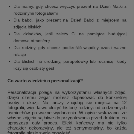
Dla mamy, gdy chcesz wręczyć prezent na Dzień Matki z
rodzinnymi fotografiami
Dla babci, jako prezent na Dzień Babci z miejscem na
zdjęcia bliskich
Dla dziadków, jeśli zależy Ci na pamiątce budującej
domową atmosferę
Dla rodziny, gdy chcesz podkreślić wspólny czas i ważne
relacje
Dla bliskich na urodziny, parapetówkę lub rocznicę, kiedy
liczy się osobisty gest
Co warto wiedzieć o personalizacji?
Personalizacja polega na wykorzystaniu własnych zdjęć,
dzięki czemu zegar możesz dopasować do konkretnej
osoby i okazji. Na tarczy znajdują się miejsca na 12
fotografii, więc łatwo ułożyć historię rodziny: od codziennych
uśmiechów po ważne wydarzenia. W opisie wskazano, że
własne zdjęcia są łatwe do przygotowania przed drukiem, co
upraszcza cały proces. Efekt końcowy ma nie tylko
charakter dekoracyjny, ale też sentymentalny, bo każda
fotografia niesie swoją opowieść.