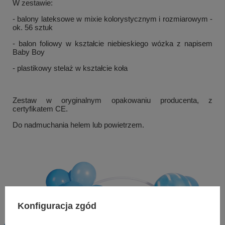
W zestawie:
- balony lateksowe w mixie kolorystycznym i rozmiarowym -
ok. 56 sztuk
- balon foliowy w kształcie niebieskiego wózka z napisem
Baby Boy
- plastikowy stelaż w kształcie koła
Zestaw w oryginalnym opakowaniu producenta, z
certyfikatem CE.
Do nadmuchania helem lub powietrzem.
Konfiguracja zgód