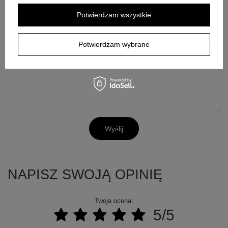
polityką prywatności
. Przesyłając je, akceptujesz jej postanowienia.
Potwierdzam wszystkie
E-mail
Potwierdzam wybrane
Pytanie
Wyślij
NAPISZ SWOJĄ OPINIĘ
Twoja ocena:
5/5