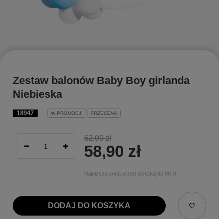
Zestaw balonów Baby Boy girlanda
Niebieska
18947
W PROMOCJI
PRZECENA
62,00 zł
58,90 zł
Najniższa cena przed obniżką
62,00 zł
DODAJ DO KOSZYKA