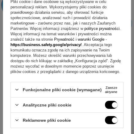
Pliki cookie i dane osobowe są wykorzystywane w celu
personalizacji reklam. Wykorzystujemy pliki cookies do
prawidłowego działania serwisu, aby oferować funkcje
społecznościowe, analizować ruch i prowadzić działania
marketingowe - zarówno przez nas, jak i naszych Zaufanych
Partnerów. Więcej informacji znajdziesz w
polityce prywatności
.
Więcej informacji na temat warunków i prywatności można
znaleźć także na stronie
Prywatność i warunki Google
-
https://business.safety.google/privacy/
. Akceptacja tego
komunikatu oznacza zgodę na ich zapisywanie na Twoim
komputerze. Możesz określić warunki przechowywania lub
dostępu do nich klikając w zakładkę „Konfiguracja zgód”. Zgodę
możesz wycofać w dowolnym momencie poprzez usunięcie
plików cookies z przeglądarki z danego urządzenia końcowego.
Zawsze
Funkcjonalne pliki cookie (wymagane)
aktywne
ZAPYTAJ O PRODUKT
Analityczne pliki cookie
Reklamowe pliki cookie
Jeżeli powyższy opis jest dla Ciebie niewystarczający, prześlij nam
swoje pytanie odnośnie tego produktu. Postaramy się odpowiedzieć tak
szybko jak tylko będzie to możliwe.
Dane są przetwarzane zgodnie z