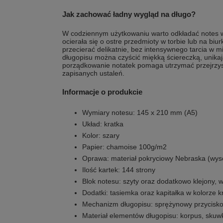
Jak zachować ładny wygląd na długo?
W codziennym użytkowaniu warto odkładać notes w 
ocierała się o ostre przedmioty w torbie lub na biur
przecierać delikatnie, bez intensywnego tarcia w 
długopisu można czyścić miękką ściereczką, unik
porządkowanie notatek pomaga utrzymać przejrzyst
zapisanych ustaleń.
Informacje o produkcie
Wymiary notesu: 145 x 210 mm (A5)
Układ: kratka
Kolor: szary
Papier: chamoise 100g/m2
Oprawa: materiał pokryciowy Nebraska (wys
Ilość kartek: 144 strony
Blok notesu: szyty oraz dodatkowo klejony,
Dodatki: tasiemka oraz kapitałka w kolorze
Mechanizm długopisu: sprężynowy przycisk
Materiał elementów długopisu: korpus, skuw