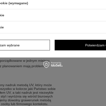
 od pomysłu do zapisu. To wygodne
cookie (wymagane)
yjnej i w sytuacjach, gdy chcesz mieć
ka pomaga uniknąć pomyłek, gdy w
kie
kie
nego narzędzia do notowania i
upą ludzi.
dzam wybrane
Potwierdzam 
omysły.
y uporządkowane w jednym miejscu.
y z planowaniem mają problem.
nny nadruk metodą UV, który może
 wszystko w kolorze jaki Państwo sobie
em UV, a taki nadruk jest niezwykle
 styl i wyróżnia się wśród biurowych
nujemy dowolny grawerunek metodą
osoby lub firmowego kontekstu.