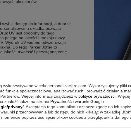
iurowych akcesoriów.
i szybki dostęp do informacji, a dobrze
Personalizowana okładka pozwala
 Druk UV jest podobny do tego
a polega na jakości i rodzaju tuszy
UV. Wydruk UV wiernie odwzorowuje
blakną. Do tego Parker Jotter to
ą jakość, trwałość i przystępną cenę.
uk innowacyjną metodą UV.
, co pozwala wykorzystywać go także
olory są jaskrawe i nie blakną.
są wykorzystywane w celu personalizacji reklam. Wykorzystujemy pliki 
sprężynowy przyciskowy i standardowy
wać funkcje społecznościowe, analizować ruch i prowadzić działania m
 Partnerów. Więcej informacji znajdziesz w
polityce prywatności
. Więcej
a znaleźć także na stronie
Prywatność i warunki Google
-
 gładkiej stali nierdzewnej.
gle/privacy/
. Akceptacja tego komunikatu oznacza zgodę na ich zapi
warunki przechowywania lub dostępu do nich klikając w zakładkę „Kon
momencie poprzez usunięcie plików cookies z przeglądarki z danego
 spotkania, szybkie decyzje i zadania
ie list, planów i podsumowań, a