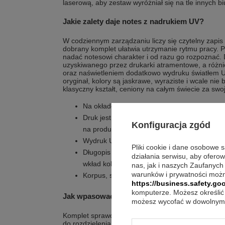
laserową, aby zestaw wyróżniał się na tle innych b
Jakie zalety daje notes z nadrukiem UV?
W codziennym zarządzaniu liczy się czytelny zapis 
dobrany komplet ułatwia utrzymanie rytmu pracy. 
nadać notesowi charakter i od razu go rozpoznać.
uzyskiwanego przez drukarki atramentowe, a różnic
oraz naświetleniem dodatkowo wydruku światłem 
oryginał, kolory są jaskrawe, wyraziste i wcale nie 
klasyczny kształt, ceniony na całym świecie za swoj
Na okładce notesu umieścimy dowolny nadr
Druk jest odporny na warunki atmosferyczne
Konfiguracja zgód
na produktach używanych na zewnątrz.
Wydruk UV wiernie odwzorowuje oryginał, a k
Pliki cookie i dane osobowe 
Długopis Parker Jotter posiada mechanizm 
działania serwisu, aby ofero
wkład koloru niebieskiego.
nas, jak i naszych Zaufanych
warunków i prywatności możn
Korpus, skuwka oraz przycisk wykonane są ze
https://business.safety.goo
komputerze. Możesz określić 
Jak wpasować go w codzienne rytuały?
możesz wycofać w dowolnym 
Komplet sprawdza się, gdy dzień jest podzielony na
do rozdzielenia. Notes w kratkę ułatwia prowadzen