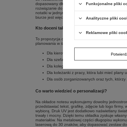
dopasowany długopis pozwala płynnie przechodzić
Funkcjonalne pliki 
rozwiązanie do pracy przy biurku, w sali konferenc
notatki w jednym miejscu. Personalizowana okład
biurze jest więcej podobnych notesów.
Analityczne pliki coo
Kto doceni taki wybór?
Reklamowe pliki coo
To propozycja dla osób, które potrzebują praktycz
planowania w środowisku pracy.
Dla kierownika, który codziennie zarządza gr
Potwier
Dla szefa robiącego dziennie wiele notatek.
Dla kolegi z pracy na ważne notatki i nowe p
Dla koleżanki z pracy, która lubi mieć plan
Dla osób zorganizowanych oraz tych, którz
Co warto wiedzieć o personalizacji?
Na okładce notesu wykonujemy dowolny jednostro
przedstawiać tekst, grafikę, zdjęcie lub logo firmy,
wybiorą. Druk UV jest dodatkowo naświetlany światł
trwały i mocny. Dzięki temu okładka zyskuje własny
materiałów. Na metalowej części długopisu wyko
laserową do 30 znaków, aby dopasować zestaw do 