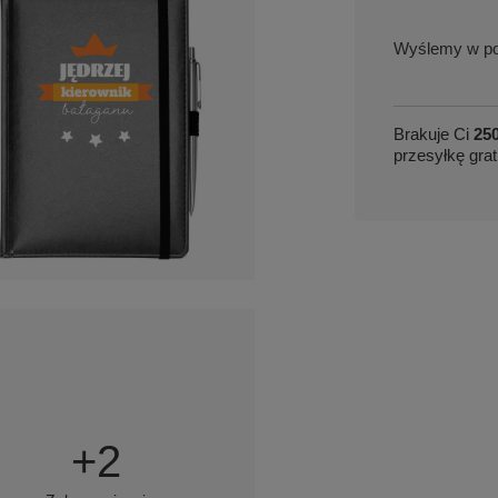
w po
Brakuje Ci
250
przesyłkę grat
+
2