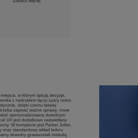
Zobacz więcej
miejsca, w którym lądują decyzje,
rownika z nadrukiem łączy szary notes
ycznie, dzięki czemu łatwiej
y trzeba zapisać ważne sprawy, nowe
zostać spersonalizowana dowolnym
k UV jest dodatkowo naświetlany
mocny. W komplecie jest Parker Jotter,
 oraz standardowy wkład koloru
konamy dowolny grawerunek metodą