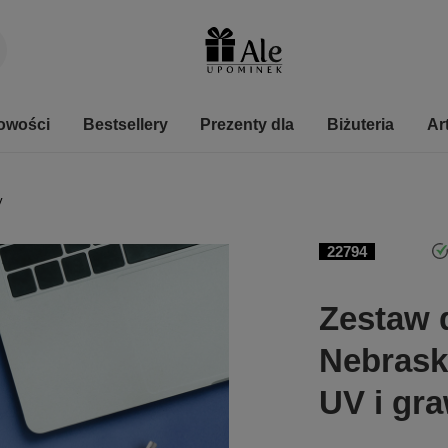
owości
Bestsellery
Prezenty dla
Biżuteria
Ar
y
22794
Zestaw 
Nebrask
UV i gr