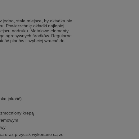
jedno, stałe miejsce, by okładka nie
ku. Powierzchnię okładki najlepiej
miejscu nadruku. Metalowe elementy
ając agresywnych środków. Regularne
ość planów i szybciej wracać do
oka jakość)
 wzmocniony krepą
 kremowym
owy
ka oraz przycisk wykonane są ze