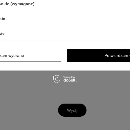
cookie (wymagane)
kie
y opis jest dla Ciebie niewystarczający, prześlij nam swoje pytanie odn
odpowiedzieć tak szybko jak tylko będzie to możliwe.
Dane są przetwa
kie
tności
. Przesyłając je, akceptujesz jej postanowienia.
dzam wybrane
Potwierdzam 
Wyślij