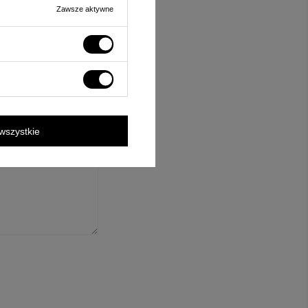
Zawsze aktywne
ośnie tego produktu.
rzane zgodnie z
wszystkie