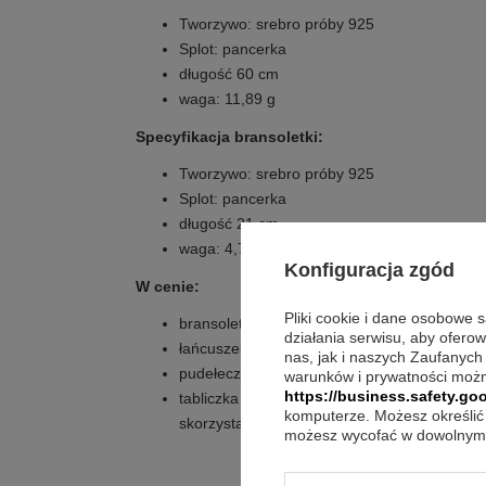
Tworzywo: srebro próby 925
Splot: pancerka
długość 60 cm
waga: 11,89 g
Specyfikacja bransoletki:
Tworzywo: srebro próby 925
Splot: pancerka
długość 21 cm
waga: 4,71 g
Konfiguracja zgód
W cenie:
Pliki cookie i dane osobowe 
bransoletka
działania serwisu, aby ofero
łańcuszek pancerka
nas, jak i naszych Zaufanych
pudełeczko prezentowe w kolorze granato
warunków i prywatności możn
https://business.safety.goo
tabliczka dedykacyjna z Twoim zdjęciem, te
komputerze. Możesz określić 
skorzystać z naszych projektów)
możesz wycofać w dowolnym 