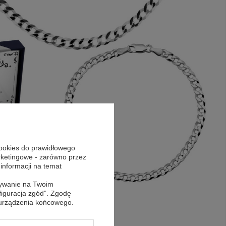
cookies do prawidłowego
arketingowe - zarówno przez
 informacji na temat
sywanie na Twoim
figuracja zgód”. Zgodę
 urządzenia końcowego.