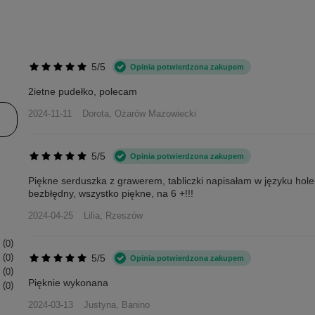
5/5
Opinia potwierdzona zakupem
2ietne pudełko, polecam
2024-11-11
Dorota, Ożarów Mazowiecki
5/5
Opinia potwierdzona zakupem
Piękne serduszka z grawerem, tabliczki napisałam w języku hol
bezbłędny, wszystko piękne, na 6 +!!!
2024-04-25
Lilia, Rzeszów
0
5/5
0
Opinia potwierdzona zakupem
0
Pięknie wykonana
0
2024-03-13
Justyna, Banino