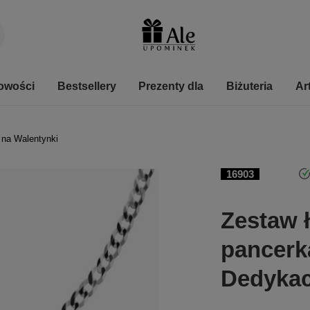
owości
Bestsellery
Prezenty dla
Biżuteria
Ar
 na Walentynki
16903
Zestaw 
pancerk
Dedykac