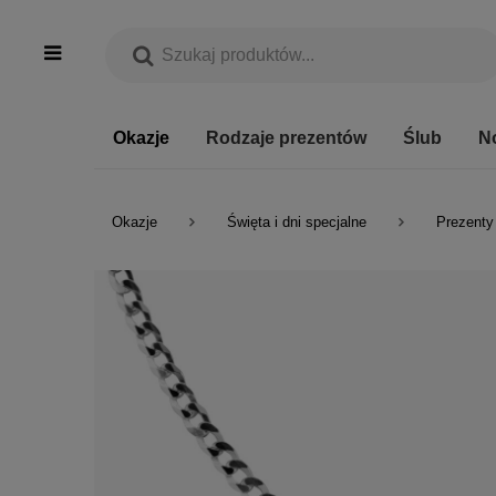
Okazje
Rodzaje prezentów
Ślub
N
Okazje
Święta i dni specjalne
Prezenty