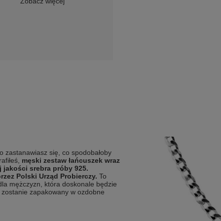
Zobacz więcej
to zastanawiasz się, co spodobałoby
afiłeś,
męski zestaw łańcuszek wraz
 jakości srebra próby 925.
rzez Polski Urząd Probierczy.
T
o
la mężczyzn, która doskonale będzie
k zostanie zapakowany w ozdobne