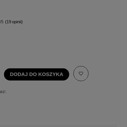
/5
(
19
opinii)
DODAJ DO KOSZYKA
asz: