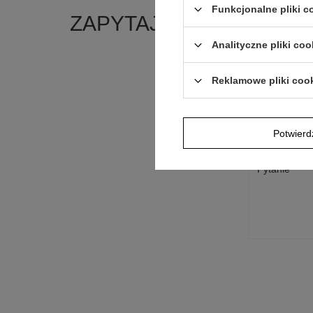
Funkcjonalne pliki 
ZAPYTAJ O PRODUKT
Analityczne pliki coo
Jeżeli powyższ
Postaramy się 
Reklamowe pliki coo
polityką prywa
E-mail
Potwier
Pytanie