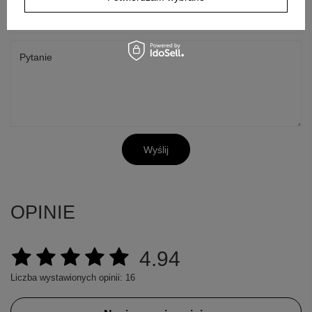
E-mail
Pytanie
Wyślij
OPINIE
4.94
Liczba wystawionych opinii: 16