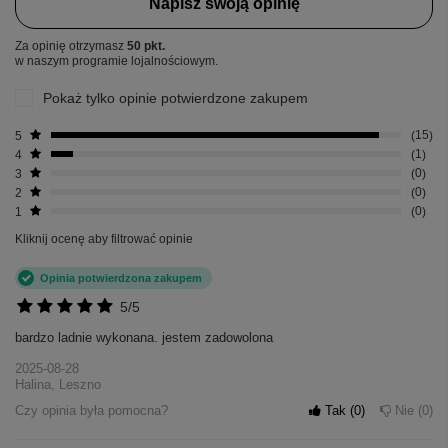
Napisz swoją opinię
Za opinię otrzymasz
50 pkt.
w naszym programie lojalnościowym.
Pokaż tylko opinie potwierdzone zakupem
5
15
4
1
3
0
2
0
1
0
Kliknij ocenę aby filtrować opinie
Opinia potwierdzona zakupem
5/5
bardzo ladnie wykonana. jestem zadowolona
2025-08-28
Halina, Leszno
Czy opinia była pomocna?
Tak
0
Nie
0