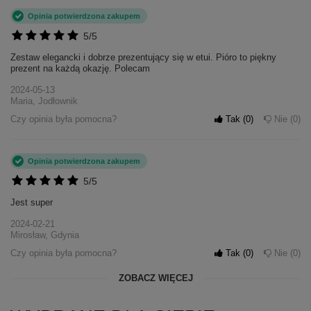
Opinia potwierdzona zakupem
5/5
Zestaw elegancki i dobrze prezentujący się w etui. Pióro to piękny
prezent na każdą okazję. Polecam
2024-05-13
Maria, Jodłownik
Czy opinia była pomocna?
Tak
0
Nie
0
Opinia potwierdzona zakupem
5/5
Jest super
2024-02-21
Mirosław, Gdynia
Czy opinia była pomocna?
Tak
0
Nie
0
ZOBACZ WIĘCEJ