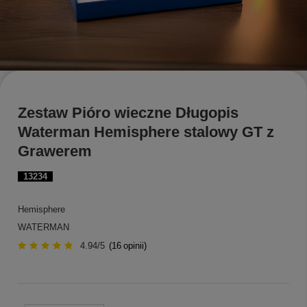
Zestaw Pióro wieczne Długopis
Waterman Hemisphere stalowy GT z
Grawerem
13234
Hemisphere
WATERMAN
4.94/5
(
16
opinii)