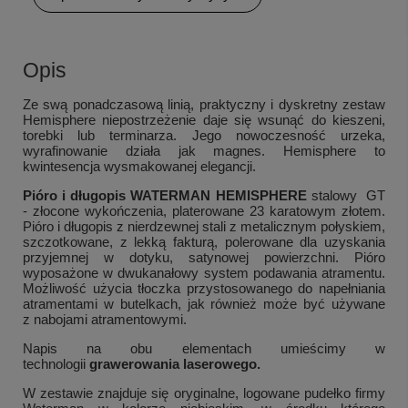
Opis
Ze swą ponadczasową linią, praktyczny i dyskretny zestaw
Hemisphere niepostrzeżenie daje się wsunąć do kieszeni,
torebki lub terminarza. Jego nowoczesność urzeka,
wyrafinowanie działa jak magnes. Hemisphere to
kwintesencja wysmakowanej elegancji.
Pióro i długopis WATERMAN HEMISPHERE
stalowy GT
- złocone wykończenia, platerowane 23 karatowym złotem.
Pióro i długopis z nierdzewnej stali z metalicznym połyskiem,
szczotkowane, z lekką fakturą, polerowane dla uzyskania
przyjemnej w dotyku, satynowej powierzchni. Pióro
wyposażone w dwukanałowy system podawania atramentu.
Możliwość użycia tłoczka przystosowanego do napełniania
atramentami w butelkach, jak również może być używane
z nabojami atramentowymi.
Napis na obu elementach umieścimy w
technologii
grawerowania laserowego.
W zestawie znajduje się oryginalne, logowane pudełko firmy