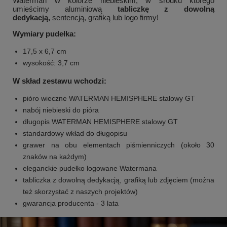
Waterman w kolorze niebieskim, w środku którego
umieścimy aluminiową
tabliczkę z dowolną
dedykacją,
sentencją, grafiką lub logo firmy!
Wymiary pudełka:
17,5 x 6,7 cm
wysokość: 3,7 cm
W skład zestawu wchodzi:
pióro wieczne WATERMAN HEMISPHERE stalowy GT
nabój niebieski do pióra
długopis WATERMAN HEMISPHERE stalowy GT
standardowy wkład do długopisu
grawer na obu elementach piśmienniczych (około 30
znaków na każdym)
eleganckie pudełko logowane Watermana
tabliczka z dowolną dedykacją, grafiką lub zdjęciem (można
też skorzystać z naszych projektów)
gwarancja producenta - 3 lata