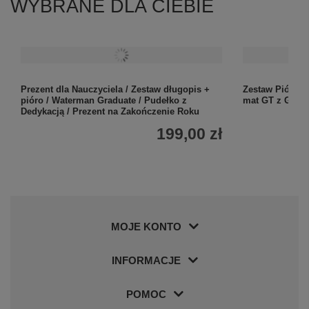
WYBRANE DLA CIEBIE
Prezent dla Nauczyciela / Zestaw długopis +
Zestaw Pióro 
pióro / Waterman Graduate / Pudełko z
mat GT z Graw
Dedykacją / Prezent na Zakończenie Roku
199,00 zł
MOJE KONTO
INFORMACJE
+
6
Zobacz więcej
POMOC