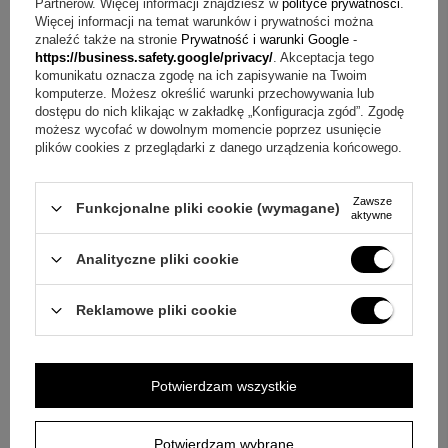
Partnerów. Więcej informacji znajdziesz w
polityce prywatności
.
Więcej informacji na temat warunków i prywatności można
znaleźć także na stronie
Prywatność i warunki Google
-
https://business.safety.google/privacy/
. Akceptacja tego
WATERMAN
komunikatu oznacza zgodę na ich zapisywanie na Twoim
komputerze. Możesz określić warunki przechowywania lub
dostępu do nich klikając w zakładkę „Konfiguracja zgód”. Zgodę
możesz wycofać w dowolnym momencie poprzez usunięcie
plików cookies z przeglądarki z danego urządzenia końcowego.
Zawsze
Kupując w naszej firmie masz pewność, że jest to oryginalny
Funkcjonalne pliki cookie (wymagane)
aktywne
produkt WATERMANA z 3 letnią międzynarodową gwarancją,
która jest ważna na podstawie dowodu zakupu jaki od nas
otrzymujesz.
Analityczne pliki cookie
Reklamowe pliki cookie
ZAPYTAJ O PRODUKT
Jeżeli powyższy opis jest dla Ciebie niewystarczający, prześlij nam
Potwierdzam wszystkie
swoje pytanie odnośnie tego produktu. Postaramy się odpowiedzieć tak
szybko jak tylko będzie to możliwe.
Dane są przetwarzane zgodnie z
polityką prywatności
. Przesyłając je, akceptujesz jej postanowienia.
Potwierdzam wybrane