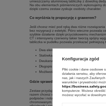
umieszczamy aluminiową tabliczkę z dowolną dedykac
Na obu elementach piśmienniczych wykonujemy d
dzięki czemu zestaw zyskuje osobisty charakter.
Co wyróżnia tę propozycję z grawerem?
Jeśli chcesz mieć pod ręką dwa różne rozwiązania 
bez rezygnacji z estetyki. Pióro wieczne pozwala c
szybkie działanie dzięki przyciskowemu mechani
CT i intensywny czerwony lakier tworzą spójny w
tabliczka w pudełku pozwala przekazać pełniejszą t
Dwa elementy piśmiennicze w jednej serii W
Stalówka F zaprojektowana dla praworęczny
Konfiguracja zgód
Dwukanałowy system podawania atramentu 
Długopis z przyciskowym mechanizmem wys
Pliki cookie i dane osobowe 
Możliwość dodania grawerunku oraz tabliczk
działania serwisu, aby ofero
nas, jak i naszych Zaufanych
Gdzie sprawdzi się najlepiej w praktyce?
warunków i prywatności możn
https://business.safety.goo
Zestaw przydaje się tam, gdzie raz potrzebujesz płyn
komputerze. Możesz określić 
razem chcesz szybko zanotować informację długo
możesz wycofać w dowolnym 
podpisów i notatek, a długopis do krótkich zapisk
chromowanym wykończeniom i czerwonej kolorystyc
oficjalnych i codziennych. To także wygodny wybór