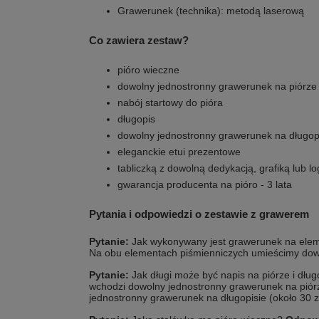
Grawerunek (technika): metodą laserową
Co zawiera zestaw?
pióro wieczne
dowolny jednostronny grawerunek na piórze
nabój startowy do pióra
długopis
dowolny jednostronny grawerunek na długop
eleganckie etui prezentowe
tabliczką z dowolną dedykacją, grafiką lub l
gwarancja producenta na pióro - 3 lata
Pytania i odpowiedzi o zestawie z grawerem
Pytanie:
Jak wykonywany jest grawerunek na ele
Na obu elementach piśmienniczych umieścimy dow
Pytanie:
Jak długi może być napis na piórze i dłu
wchodzi dowolny jednostronny grawerunek na piór
jednostronny grawerunek na długopisie (około 30 