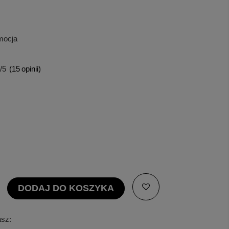
omocja
/5
(
15
opinii)
DODAJ DO KOSZYKA
asz: