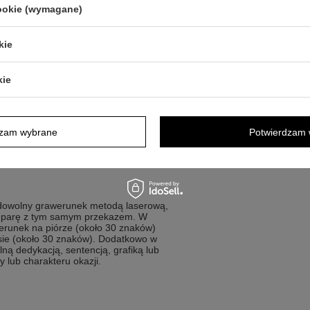
cookie (wymagane)
kie
etale wykonania w klasycznej formie.
kie
talówki w rozmiarze F
wieczne i długopis
narzędzi do podpisów i notatek
dzam wybrane
Potwierdzam 
o korzysta z przyborów piśmienniczych
czce w pudełku
dowolny grawerunek metodą laserową,
ną parę z tym samym przekazem. W
erunek na piórze (około 30 znaków)
sie (około 30 znaków). Dodatkowo w
ą dedykacją, sentencją, grafiką lub
 lub charakteru okazji.