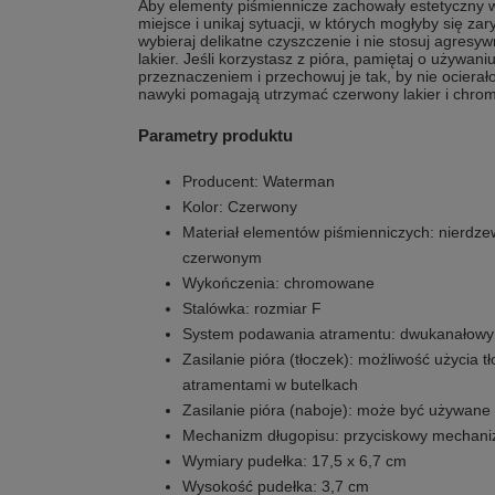
Aby elementy piśmiennicze zachowały estetyczny w
miejsce i unikaj sytuacji, w których mogłyby się 
wybieraj delikatne czyszczenie i nie stosuj agres
lakier. Jeśli korzystasz z pióra, pamiętaj o używa
przeznaczeniem i przechowuj je tak, by nie ocierał
nawyki pomagają utrzymać czerwony lakier i chro
Parametry produktu
Producent: Waterman
Kolor: Czerwony
Materiał elementów piśmienniczych: nierdzew
czerwonym
Wykończenia: chromowane
Stalówka: rozmiar F
System podawania atramentu: dwukanałowy
Zasilanie pióra (tłoczek): możliwość użycia
atramentami w butelkach
Zasilanie pióra (naboje): może być używan
Mechanizm długopisu: przyciskowy mechan
Wymiary pudełka: 17,5 x 6,7 cm
Wysokość pudełka: 3,7 cm