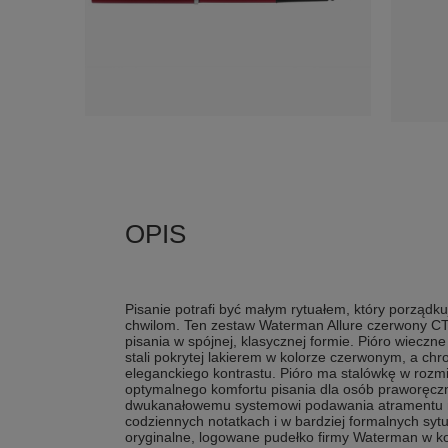
Pisanie potrafi być małym rytuałem, który porządk
chwilom. Ten zestaw Waterman Allure czerwony CT
pisania w spójnej, klasycznej formie. Pióro wieczn
stali pokrytej lakierem w kolorze czerwonym, a c
eleganckiego kontrastu. Pióro ma stalówkę w rozmi
optymalnego komfortu pisania dla osób praworęczn
dwukanałowemu systemowi podawania atramentu m
codziennych notatkach i w bardziej formalnych syt
oryginalne, logowane pudełko firmy Waterman w ko