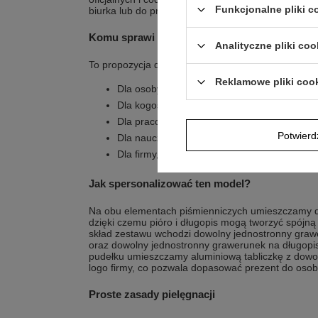
Funkcjonalne pliki 
biurka lub do pracy mobilnej.
Komu sprawi największą radość?
Analityczne pliki coo
To propozycja dla osób, które cenią pisanie oraz d
Reklamowe pliki coo
Dla osoby, która lubi pisać piórem i szuka s
Dla kogoś, kto chce mieć w komplecie pióro 
Dla pracownika biurowego, który potrzebuje 
Potwier
Dla nauczyciela lub wykładowcy, który częst
Dla firmy, która chce umieścić logo na tabli
Jak spersonalizować ten model?
Na obu elementach piśmienniczych umieszczamy 
dzięki czemu pióro i długopis mogą tworzyć spój
skład zestawu wchodzi dowolny jednostronny graw
oraz dowolny jednostronny grawerunek na długopi
pudełku umieszczamy aluminiową tabliczkę z dowoln
logo firmy, co pozwala dopasować prezent do osoby
Proste zasady pielęgnacji