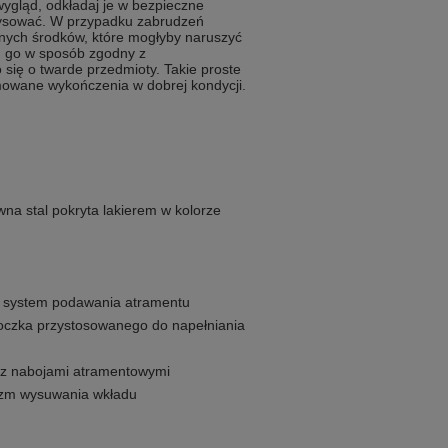
ygląd, odkładaj je w bezpieczne
zarysować. W przypadku zabrudzeń
ywnych środków, które mogłyby naruszyć
niu go w sposób zgodny z
o się o twarde przedmioty. Takie proste
mowane wykończenia w dobrej kondycji.
na stal pokryta lakierem w kolorze
 system podawania atramentu
 tłoczka przystosowanego do napełniania
e z nabojami atramentowymi
izm wysuwania wkładu