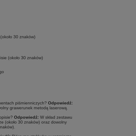
 (około 30 znaków)
isie (około 30 znaków)
ogo
mentach piśmienniczych?
Odpowiedź:
olny grawerunek metodą laserową.
gopisie?
Odpowiedź:
W skład zestawu
ze (około 30 znaków) oraz dowolny
znaków).