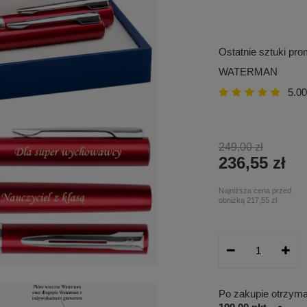
Ostatnie sztuki pr
WATERMAN
5.00
249,00 zł
236,55 zł
Najniższa cena przed
obniżką
217,55 zł
Po zakupie otrzym