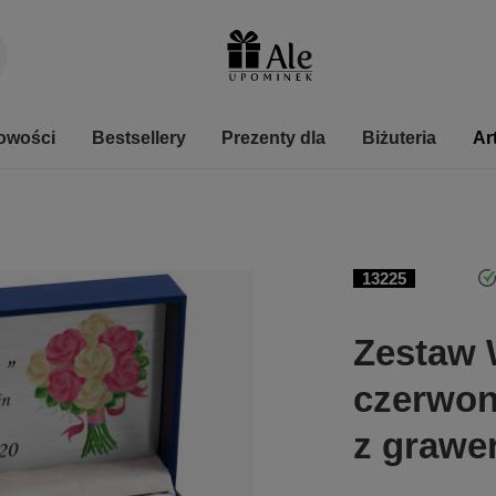
owości
Bestsellery
Prezenty dla
Biżuteria
Ar
13225
Zestaw 
czerwony
z grawe