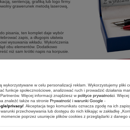
ją, sentencją, grafiką lub logo firmy.
owolny grawerunek metodą laserową,
do pisania, ten komplet daje wybór
elebrować zapis, a długopis ułatwia
zmowi wysuwania wkładu. Wykończenia
ygląd obu elementów. Dodatkowo
reść niż sam krótki napis na korpusie.
aterman Allure
ch i leworęcznych
w piórze wiecznym
uwania wkładu
są wykorzystywane w celu personalizacji reklam. Wykorzystujemy pliki 
i z dedykacją w pudełku
wać funkcje społecznościowe, analizować ruch i prowadzić działania m
 Partnerów. Więcej informacji znajdziesz w
polityce prywatności
. Więcej
a znaleźć także na stronie
Prywatność i warunki Google
-
gle/privacy/
. Akceptacja tego komunikatu oznacza zgodę na ich zapi
nej, spokojnej linii pióra, a innym
warunki przechowywania lub dostępu do nich klikając w zakładkę „Kon
pisem. Pióro możesz wykorzystać do
momencie poprzez usunięcie plików cookies z przeglądarki z danego
ów wykonywanych w biegu. Dzięki
e komplet pasuje do sytuacji
, gdy chcesz mieć spójny zestaw do