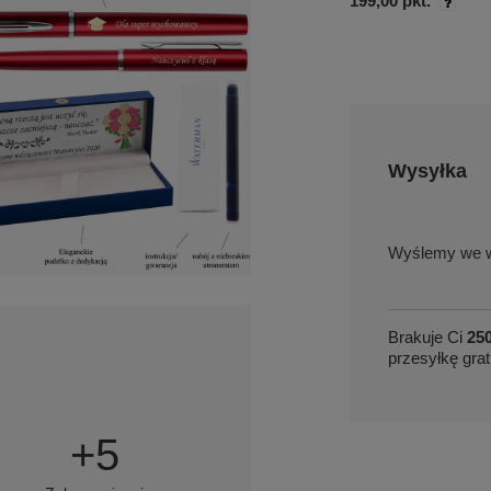
199,00 pkt.
Wysyłka
we w
Brakuje Ci
250
przesyłkę grat
+
5