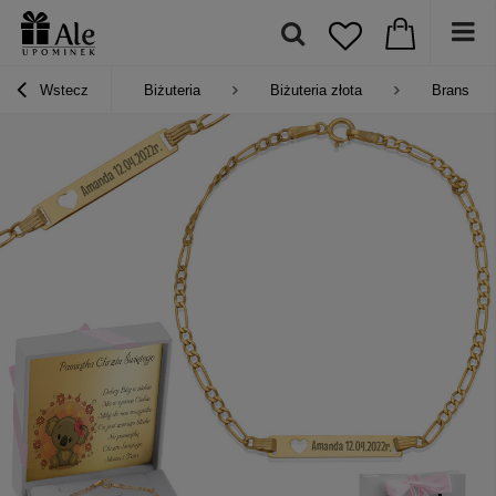
Wstecz
Biżuteria
Biżuteria złota
Bransoletk