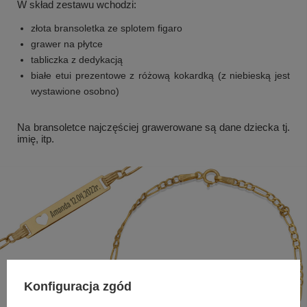
W skład zestawu wchodzi:
złota bransoletka ze splotem figaro
grawer na płytce
tabliczka z dedykacją
białe etui prezentowe z różową kokardką (z niebieską jest
wystawione osobno)
Na bransoletce najczęściej grawerowane są dane dziecka tj.
imię, itp.
Konfiguracja zgód