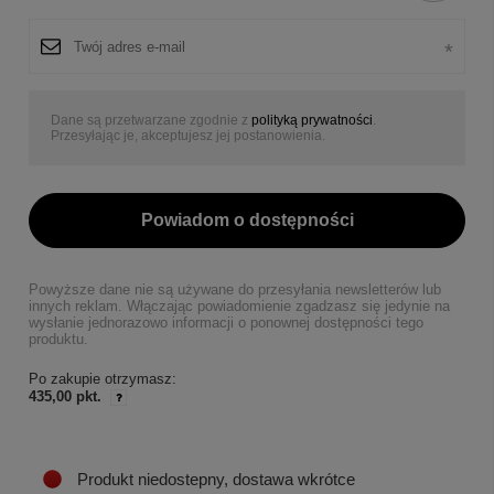
Dane są przetwarzane zgodnie z
polityką prywatności
.
Przesyłając je, akceptujesz jej postanowienia.
Powiadom o dostępności
Powyższe dane nie są używane do przesyłania newsletterów lub
innych reklam. Włączając powiadomienie zgadzasz się jedynie na
wysłanie jednorazowo informacji o ponownej dostępności tego
produktu.
Po zakupie otrzymasz:
435,00 pkt.
Produkt niedostepny, dostawa wkrótce