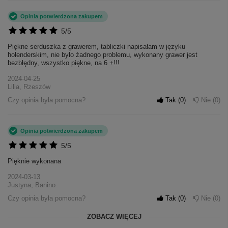
Opinia potwierdzona zakupem
5/5
Piękne serduszka z grawerem, tabliczki napisałam w języku
holenderskim, nie było żadnego problemu, wykonany grawer jest
bezbłędny, wszystko piękne, na 6 +!!!
2024-04-25
Lilia, Rzeszów
Czy opinia była pomocna?
Tak
0
Nie
0
Opinia potwierdzona zakupem
5/5
Pięknie wykonana
+
4
2024-03-13
Justyna, Banino
Zobacz więcej
Czy opinia była pomocna?
Tak
0
Nie
0
ZOBACZ WIĘCEJ