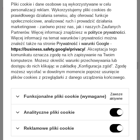
Pliki cookie i dane osobowe są wykorzystywane w celu
personalizacji reklam. Wykorzystujemy pliki cookies do
prawidłowego działania serwisu, aby oferować funkcje
społecznościowe, analizować ruch i prowadzić działania
marketingowe - zarówno przez nas, jak i naszych Zaufanych
Partnerów. Więcej informacji znajdziesz w
polityce prywatności
.
Więcej informacji na temat warunków i prywatności można
znaleźć także na stronie
Prywatność i warunki Google
-
https://business.safety.google/privacy/
. Akceptacja tego
komunikatu oznacza zgodę na ich zapisywanie na Twoim
komputerze. Możesz określić warunki przechowywania lub
dostępu do nich klikając w zakładkę „Konfiguracja zgód”. Zgodę
możesz wycofać w dowolnym momencie poprzez usunięcie
plików cookies z przeglądarki z danego urządzenia końcowego.
Zawsze
Funkcjonalne pliki cookie (wymagane)
aktywne
ZAPYTAJ O PRODUKT
Analityczne pliki cookie
Jeżeli powyższy opis jest dla Ciebie niewystarczający, prześlij nam
swoje pytanie odnośnie tego produktu. Postaramy się odpowiedzieć tak
Reklamowe pliki cookie
szybko jak tylko będzie to możliwe.
Dane są przetwarzane zgodnie z
polityką prywatności
. Przesyłając je, akceptujesz jej postanowienia.