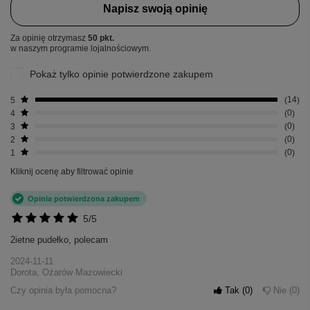
Napisz swoją opinię
Za opinię otrzymasz
50 pkt.
w naszym programie lojalnościowym.
Pokaż tylko opinie potwierdzone zakupem
5
14
4
0
3
0
2
0
1
0
Kliknij ocenę aby filtrować opinie
Opinia potwierdzona zakupem
5/5
2ietne pudełko, polecam
2024-11-11
Dorota, Ożarów Mazowiecki
Czy opinia była pomocna?
Tak
0
Nie
0