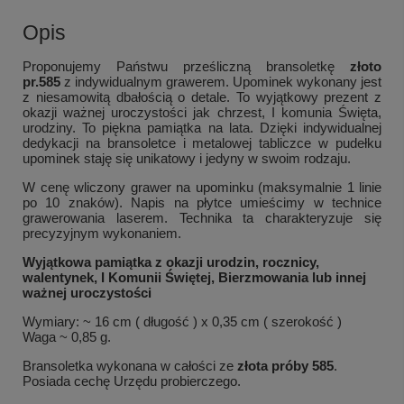
Opis
Proponujemy Państwu prześliczną bransoletkę
złoto
pr.585
z indywidualnym grawerem. Upominek wykonany jest
z niesamowitą dbałością o detale. To wyjątkowy prezent z
okazji ważnej uroczystości jak chrzest, I komunia Święta,
urodziny. To piękna pamiątka na lata. Dzięki indywidualnej
dedykacji na bransoletce i metalowej tabliczce w pudełku
upominek staję się unikatowy i jedyny w swoim rodzaju.
W cenę wliczony grawer na upominku (maksymalnie 1 linie
po 10 znaków). Napis na płytce umieścimy w technice
grawerowania laserem. Technika ta charakteryzuje się
precyzyjnym wykonaniem.
Wyjątkowa pamiątka z okazji urodzin, rocznicy,
walentynek, I Komunii Świętej, Bierzmowania lub innej
ważnej uroczystości
Wymiary: ~ 16 cm ( długość ) x 0,35 cm ( szerokość )
Waga ~ 0,85 g.
Bransoletka wykonana w całości ze
złota próby 585
.
Posiada cechę Urzędu probierczego.