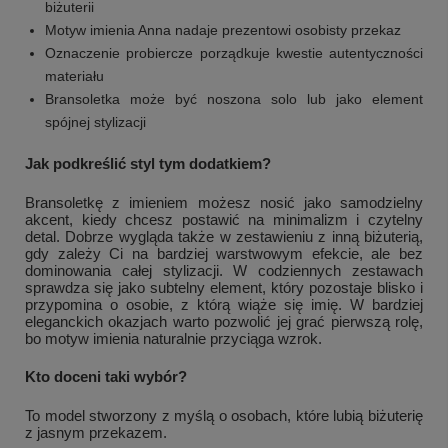
biżuterii
Motyw imienia Anna nadaje prezentowi osobisty przekaz
Oznaczenie probiercze porządkuje kwestie autentyczności
materiału
Bransoletka może być noszona solo lub jako element
spójnej stylizacji
Jak podkreślić styl tym dodatkiem?
Bransoletkę z imieniem możesz nosić jako samodzielny
akcent, kiedy chcesz postawić na minimalizm i czytelny
detal. Dobrze wygląda także w zestawieniu z inną biżuterią,
gdy zależy Ci na bardziej warstwowym efekcie, ale bez
dominowania całej stylizacji. W codziennych zestawach
sprawdza się jako subtelny element, który pozostaje blisko i
przypomina o osobie, z którą wiąże się imię. W bardziej
eleganckich okazjach warto pozwolić jej grać pierwszą rolę,
bo motyw imienia naturalnie przyciąga wzrok.
Kto doceni taki wybór?
To model stworzony z myślą o osobach, które lubią biżuterię
z jasnym przekazem.