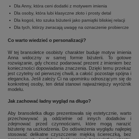
Dla Anny, która ceni dodatki z motywem imienia
Dla osoby, która lubi klasyczne złoto i prosty detal
Dla kogoś, kto szuka biżuterii jako pamiątki bliskiej relacji
Dla tych, którzy zwracają uwagę na oznaczenie probiercze
Co warto wiedzieć o personalizacji?
W tej bransoletce osobisty charakter buduje motyw imienia
Anna widoczny w samej formie biżuterii. To gotowe
rozwiązanie, gdy chcesz podarować prezent z imieniem bez
konieczności dopowiadania znaczenia. Dzięki temu przekaz
jest czytelny od pierwszej chwili, a całość pozostaje spójna i
elegancka. Jeśli zależy Ci na upominku odnoszącym się do
konkretnej osoby, ten detal stanowi najważniejszy wyróżnik
modelu.
Jak zachować ładny wygląd na długo?
Aby bransoletka długo prezentowała się estetycznie, warto
przechowywać ją oddzielnie od innych dodatków i
zdejmować przed czynnościami, które mogą narazić
biżuterię na uszkodzenia. Do odświeżenia wyglądu najlepiej
stosować delikatne czyszczenie miękką ściereczką, bez