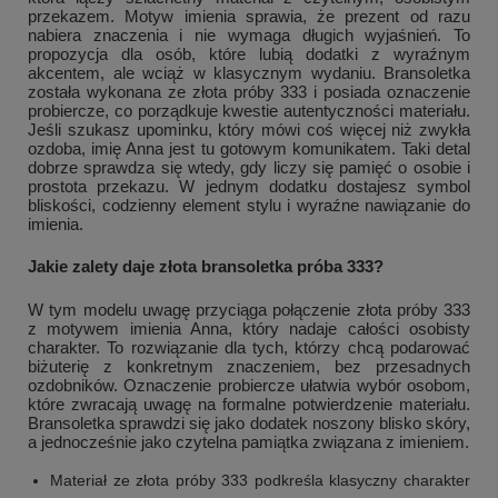
przekazem. Motyw imienia sprawia, że prezent od razu
nabiera znaczenia i nie wymaga długich wyjaśnień. To
propozycja dla osób, które lubią dodatki z wyraźnym
akcentem, ale wciąż w klasycznym wydaniu. Bransoletka
została wykonana ze złota próby 333 i posiada oznaczenie
probiercze, co porządkuje kwestie autentyczności materiału.
Jeśli szukasz upominku, który mówi coś więcej niż zwykła
ozdoba, imię Anna jest tu gotowym komunikatem. Taki detal
dobrze sprawdza się wtedy, gdy liczy się pamięć o osobie i
prostota przekazu. W jednym dodatku dostajesz symbol
bliskości, codzienny element stylu i wyraźne nawiązanie do
imienia.
Jakie zalety daje złota bransoletka próba 333?
W tym modelu uwagę przyciąga połączenie złota próby 333
z motywem imienia Anna, który nadaje całości osobisty
charakter. To rozwiązanie dla tych, którzy chcą podarować
biżuterię z konkretnym znaczeniem, bez przesadnych
ozdobników. Oznaczenie probiercze ułatwia wybór osobom,
które zwracają uwagę na formalne potwierdzenie materiału.
Bransoletka sprawdzi się jako dodatek noszony blisko skóry,
a jednocześnie jako czytelna pamiątka związana z imieniem.
Materiał ze złota próby 333 podkreśla klasyczny charakter