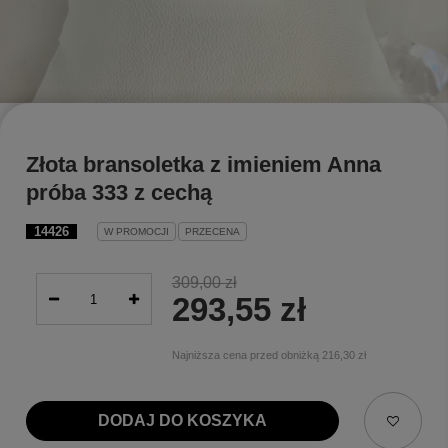
Złota bransoletka z imieniem Anna
próba 333 z cechą
14426
W PROMOCJI
PRZECENA
309,00 zł
293,55 zł
Najniższa cena przed obniżką
216,30 zł
DODAJ DO KOSZYKA