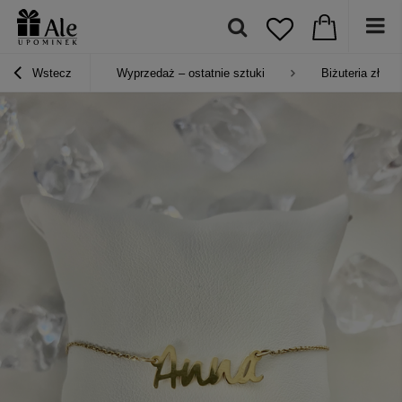
Wstecz
Wyprzedaż – ostatnie sztuki
Biżuteria złota