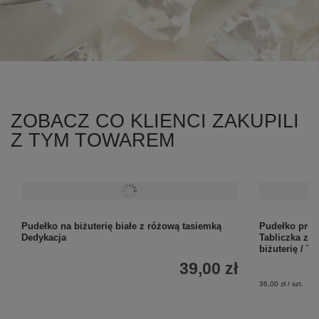
ZOBACZ CO KLIENCI ZAKUPILI
Z TYM TOWAREM
Pudełko na biżuterię białe z różową tasiemką
Pudełko prez
Dedykacja
Tabliczka z 
biżuterię / T
39,00 zł
36,00 zł / szt.