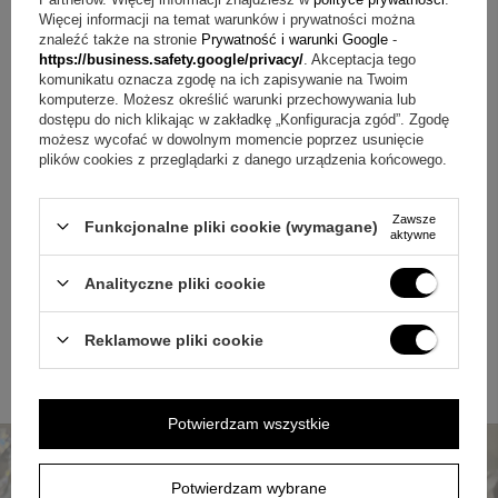
akcent albo łączyć z inną biżuterią, zachowując prostotę
Więcej informacji na temat warunków i prywatności można
kompozycji.
znaleźć także na stronie
Prywatność i warunki Google
-
https://business.safety.google/privacy/
. Akceptacja tego
Pytanie:
Jak dbać o biżuterię na co dzień?
Odpowiedź:
komunikatu oznacza zgodę na ich zapisywanie na Twoim
Przechowuj ją oddzielnie i czyść miękką ściereczką,
komputerze. Możesz określić warunki przechowywania lub
unikając kontaktu z czynnikami mogącymi zarysować
dostępu do nich klikając w zakładkę „Konfiguracja zgód”. Zgodę
powierzchnię.
możesz wycofać w dowolnym momencie poprzez usunięcie
plików cookies z przeglądarki z danego urządzenia końcowego.
Pytanie:
Czy ten model sprawdzi się jako prezent?
Odpowiedź:
Tak, motyw imienia Anna nadaje mu osobisty
charakter i podkreśla intencję wręczenia.
Zawsze
Funkcjonalne pliki cookie (wymagane)
aktywne
Mały przedmiot, wielkie emocje
Analityczne pliki cookie
Jeśli chcesz podarować biżuterię, która od razu ma
znaczenie, ten model trafia wprost w potrzebę osobistego
gestu. Złoto próby 333 i motyw imienia Anna tworzą
Reklamowe pliki cookie
zestawienie klasyczne, ale nie anonimowe. To wybór dla
osób, które cenią prosty przekaz i elegancki detal.
Bransoletka może stać się codziennym dodatkiem i
jednocześnie pamiątką, do której chętnie się wraca.
Potwierdzam wszystkie
Potwierdzam wybrane